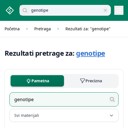
studenti.rs home page
Pretraži dokumente
Navi
Početna
Pretraga
Rezultati za: "genotipe"
Rezultati pretrage za:
genotipe
Pametna
Precizna
Svi materijali