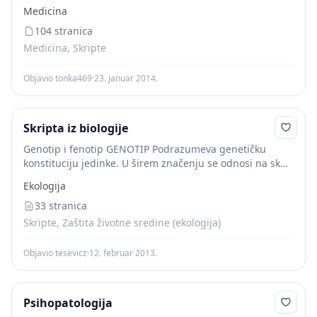
karakteristike koje karakterišu jednu osobu nazivaju se
Medicina
fenotip. Fenotip i genotip se ne podudaraju...
104 stranica
Medicina, Skripte
Objavio tonka469
·
23. januar 2014.
Skripta iz biologije
Genotip i fenotip GENOTIP Podrazumeva genetičku
konstituciju jedinke. U širem značenju se odnosi na skup
svih gena i u užem smislu kada se odnosi na samo jedan
Ekologija
posmatrani gen ili...
33 stranica
Skripte, Zaštita životne sredine (ekologija)
Objavio tesevicz
·
12. februar 2013.
Psihopatologija