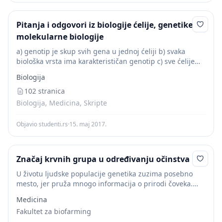
Pitanja i odgovori iz biologije ćelije, genetike i
molekularne biologije
a) genotip je skup svih gena u jednoj ćeliji b) svaka
biološka vrsta ima karakterističan genotip c) sve ćelije
jednog organizma imaju isti genotip d) u svakoj ćeliji
Biologija
jednog organizma...
102 stranica
Biologija, Medicina, Skripte
Objavio studenti.rs
·
15. maj 2017.
Značaj krvnih grupa u određivanju očinstva
U životu ljudske populacije genetika zuzima posebno
mesto, jer pruža mnogo informacija o prirodi čoveka.
Osobine su određena svojstva i mogu biti: - morfološke,
Medicina
- fiziološke i - osobine ponašanja....
Fakultet za biofarming