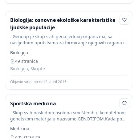
Biologija: osnovne ekološke karakteristike
ljudske populacije
. Genotip je skup svih gena jednog organizma, sa
nasljednim uputstvima za formiranje njegovih organa i
funkcija (i njihovih svojstava). Sva formirana svojstva tog
Biologija
organizma čine njegov fenotip. Organizam ne...
49 stranica
Biologija, Skripte
Objavio studenti.rs
·
12. april 2016.
Sportska medicina
. Skup svih naslednih osobina smeštenih u kompletnom
genetskom materijalu nazivamo GENOTIPOM.Kada,pod
dejstvom svih gore navedenih faktora (i odredjenog
Medicina
broja još uvek nepoznatih)genotip ispolji svoje
osobine,kada postojeće genotipske predispozicije
405 stranica