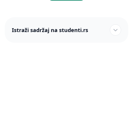
Istraži sadržaj na studenti.rs
studenti.rs naslovnica
Više od 250 hiljada studenata nam je ukazalo poverenje!
studenti.rs
Podrška
O nama
Pomoć
Blog
Kontakt