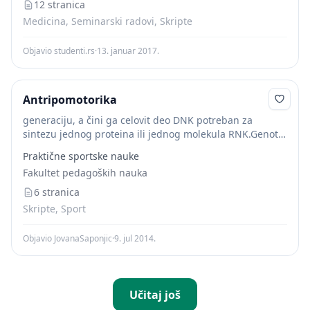
12 stranica
Medicina, Seminarski radovi, Skripte
Objavio studenti.rs
·
13. januar 2017.
Antripomotorika
generaciju, a čini ga celovit deo DNK potreban za
sintezu jednog proteina ili jednog molekula RNK.Genotip
je genska konstitucija nekog organizma koja može da se
Praktične sportske nauke
odnosi na:jedan par alela (uži...
Fakultet pedagoških nauka
6 stranica
Skripte, Sport
Objavio JovanaSaponjic
·
9. jul 2014.
Učitaj još