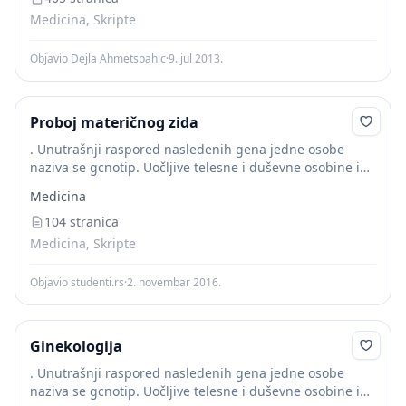
prerastu...
Medicina, Skripte
Objavio Dejla Ahmetspahic
·
9. jul 2013.
Proboj materičnog zida
. Unutrašnji raspored nasledenih gena jedne osobe
naziva se gcnotip. Uočljive telesne i duševne osobine i
karakteristike koje karakterišu jednu osobu nazivaju se
Medicina
fenotip. Fenotip i genotip se ne podudaraju...
104 stranica
Medicina, Skripte
Objavio studenti.rs
·
2. novembar 2016.
Ginekologija
. Unutrašnji raspored nasledenih gena jedne osobe
naziva se gcnotip. Uočljive telesne i duševne osobine i