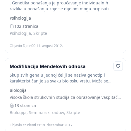
. Genetika ponašanja je proučavanje individualnih
razlika u ponašanju koje se dijelom mogu pripisati
razlikama u genetskom sastavu. Potpuni genetski sastav
Psihologija
neke osobe naziva se genotip, a sveukupnost opaženih
karakteristika...
102 stranica
Psihologija, Skripte
Objavio Djole00
·
11. avgust 2012.
Modifikacija Mendelovih odnosa
Skup svih gena u jednoj ćeliji se naziva genotip i
karakterističan je za svaku biolosku vrstu. Može se
korisiti u širem značenju, kada se odnosi na skup svih
Biologija
gena, ili...
Visoka škola strukovnih studija za obrazovanje vaspitača i trenera
13 stranica
Biologija, Seminarski radovi, Skripte
Objavio studenti.rs
·
19. decembar 2017.