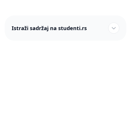
Istraži sadržaj na studenti.rs
studenti.rs naslovnica
Više od 250 hiljada studenata nam je ukazalo poverenje!
studenti.rs
Podrška
O nama
Pomoć
Blog
Kontakt