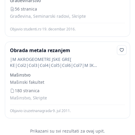
Građevinarstvo
56 stranica
Građevina, Seminarski radovi, Skripte
Objavio studenti.rs
·
19. decembar 2016.
Obrada metala rezanjem
|M AKROGEOMETRI JSKE GRE[
KE|Col2|Col3|Col4|Col5|Col6|Col7|M IK
ROGEOMETRIJSKEGRE[ KE| |---|---|---|---|---|---|---|---|
Mašinstvo
|TGre{ka oblika|TGre{ka oblika|TGre{ka oblika|TGre{ka
Mašinski fakultet
mere|TGre{ka mere|TGre{ka mere|TGre{ka
polo`aja|THrapavost| |TGre{ka oblika|||||||| Slika
180 stranica
3.40. Geometrijske greške obrade Mikrogeometr...
Mašinstvo, Skripte
Objavio izuzetnanagrada
·
9. jul 2011.
Prikazani su svi rezultati za ovaj upit.