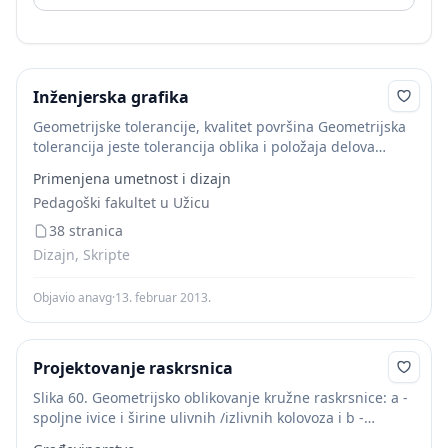
Inženjerska grafika
Geometrijske tolerancije, kvalitet površina Geometrijska
tolerancija jeste tolerancija oblika i položaja delova
kojima se utvrđuje dozvoljeno odstupanje putem
Primenjena umetnost i dizajn
odgovarajućih polja, unutar kojeg mora ležati deo
Pedagoški fakultet u Užicu
površine, ose ili središnje ravni....
38 stranica
Dizajn, Skripte
Objavio anavg
·
13. februar 2013.
Projektovanje raskrsnica
Slika 60. Geometrijsko oblikovanje kružne raskrsnice: a -
spoljne ivice i širine ulivnih /izlivnih kolovoza i b -
polazni uslovi za oblikovanje uliva/izliva