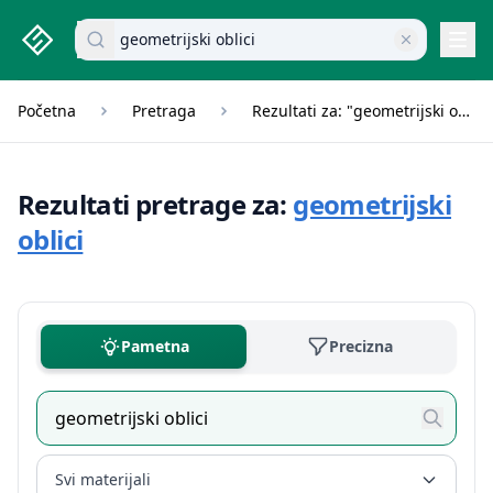
studenti.rs home page
Pretraži dokumente
Navi
Početna
Pretraga
Rezultati za: "geometrijski oblici"
Rezultati pretrage za:
geometrijski
oblici
Pametna
Precizna
Svi materijali