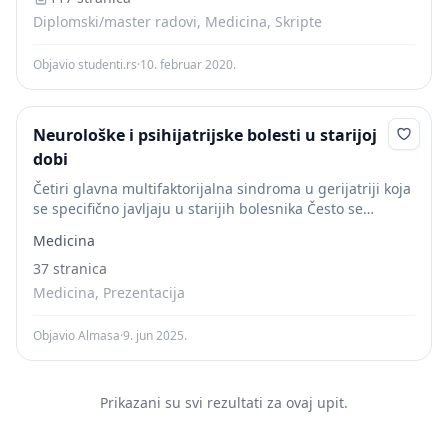
lijekova...
Diplomski/master radovi, Medicina, Skripte
Objavio studenti.rs
·
10. februar 2020.
Neurološke i psihijatrijske bolesti u starijoj
dobi
Četiri glavna multifaktorijalna sindroma u gerijatriji koja
se specifično javljaju u starijih bolesnika Često se
pojavljuju povezano, a mogu biti uzrok i posljedica
Medicina
drugih sindroma u gerijatriskih bolesnika
NEPOKRETNOST -...
37 stranica
Medicina, Prezentacija
Objavio Almasa
·
9. jun 2025.
Prikazani su svi rezultati za ovaj upit.