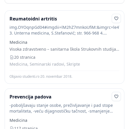
Reumatoidni artritis
img.OYOqnpGd04#imgdii=lM2hZ7mnkoUfiM:&imgrc=le47eri
3. Unterna medicina, S.Stefanović; str. 966-968 4.
Gerijatrija
za 4. razred srednje medicinske škole [5.
Medicina
Visoka zdravstveno – sanitarna škola Strukovnih studija “VISAN”
20 stranica
Medicina, Seminarski radovi, Skripte
Objavio studenti.rs
·
20. novembar 2018.
Prevencija padova
-poboljšavaju stanje osobe, preživljavanje i pad stope
mortaliteta, -veću dijagnostičku tačnost, -smanjenje
godišnjih troškova medicinskog zbrinjavanja, -smanjenje
Medicina
potreba za trajnim smještajem, -povećano korišćenje
kućnih i socijalnih servisa, -racionalnije propisivanje
117 stranica