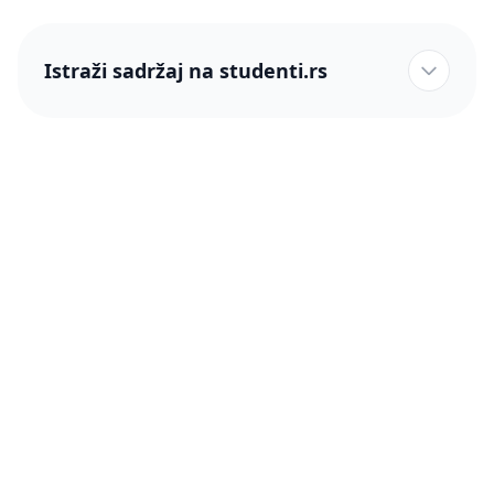
Istraži sadržaj na studenti.rs
studenti.rs naslovnica
Više od 250 hiljada studenata nam je ukazalo poverenje!
studenti.rs
Podrška
O nama
Pomoć
Blog
Kontakt
PRO članstvo (Cene)
Status
Šta je PRO članstvo