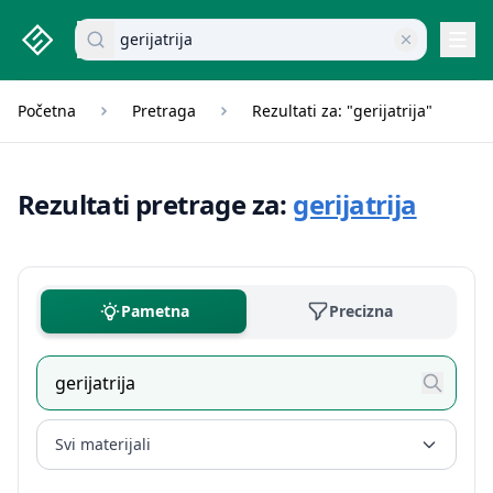
studenti.rs home page
Pretraži dokumente
Navi
Početna
Pretraga
Rezultati za: "gerijatrija"
Rezultati pretrage za:
gerijatrija
Pametna
Precizna
Svi materijali