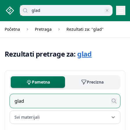
studenti.rs home page
Pretraži dokumente
Navi
Početna
Pretraga
Rezultati za: "glad"
Rezultati pretrage za:
glad
Pametna
Precizna
Svi materijali