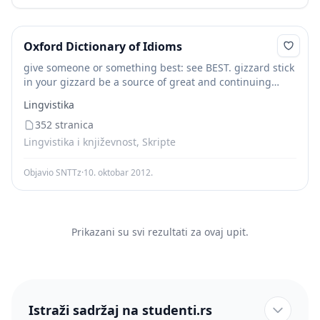
Oxford Dictionary of Idioms
give someone or something best: see BEST. gizzard stick
in your gizzard be a source of great and continuing
annoyance, informal
glad
give someone the
glad
hand
Lingvistika
offer someone a...
352 stranica
Lingvistika i književnost, Skripte
Objavio SNTTz
·
10. oktobar 2012.
Prikazani su svi rezultati za ovaj upit.
Istraži sadržaj na studenti.rs