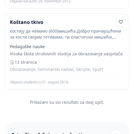
Objavio kaca285
·
28. novembar 2012.
Koštano tkivo
костију да немамо (600)мишића.Добро причвршћени
за кости својим тетивама, ти еластични мишићи,
скраћујући се или продужујући, повлачеили
Pedagoške nauke
ослобађају наше кости.Ето шта чине "пругасти"
Visoka škola strukovnih studija za obrazovanje vaspitača
мишићи који нам омогућавају да трчимо, скачемо,...
13 stranica
Obrazovanje, Seminarski radovi, Skripte, Sport
Objavio studenti.rs
·
31. avgust 2018.
Prikazani su svi rezultati za ovaj upit.