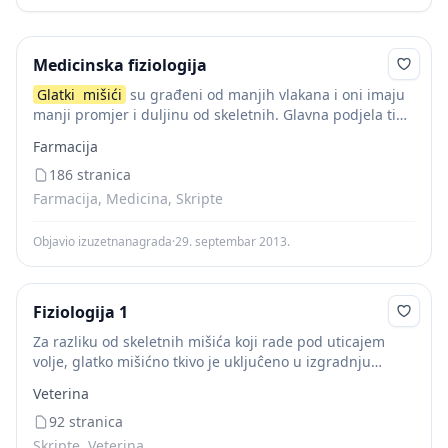
Medicinska fiziologija
Glatki
mišići
su građeni od manjih vlakana i oni imaju
manji promjer i duljinu od skeletnih. Glavna podjela tih
mišića je na višejedinične i na jednojedinične glatke
Farmacija
mišiće. Višejedinični se...
186 stranica
Farmacija, Medicina, Skripte
Objavio izuzetnanagrada
·
29. septembar 2013.
Fiziologija 1
Za razliku od skeletnih mišića koji rade pod uticajem
volje, glatko mišićno tkivo je ukljuĉeno u izgradnju
organa ĉiji se oblik i veliĉina menjaju bez uĉešća i
Veterina
uticaja volje. Glatka...
92 stranica
Skripte, Veterina