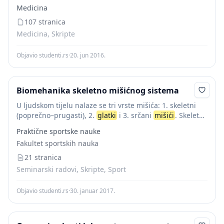
jedna uz drugu sa strukturom tesne veze (gap junction),
Medicina
koje označavaju...
107 stranica
Medicina, Skripte
Objavio studenti.rs
·
20. jun 2016.
Biomehanika skeletno mišićnog sistema
U ljudskom tijelu nalaze se tri vrste mišića: 1. skeletni
(poprečno–prugasti), 2.
glatki
i 3. srčani
mišići
. Skeletni
mišići
povezani su sa sa kostima preko tetiva i pokreću
Praktične sportske nauke
skelet.
Glatki
...
Fakultet sportskih nauka
21 stranica
Seminarski radovi, Skripte, Sport
Objavio studenti.rs
·
30. januar 2017.