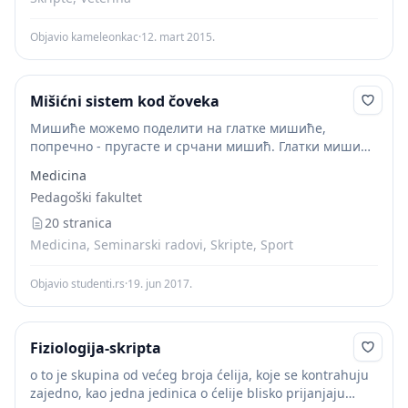
Objavio kameleonkac
·
12. mart 2015.
Mišićni sistem kod čoveka
Мишиће можемо поделити на глатке мишиће,
попречно - пругасте и срчани мишић. Глатки мишићи
граде унутрашње органе, а срчани мишић срце. Када
Medicina
кажемо мишићи, обично мислимо на попречно -
Pedagoški fakultet
пругасте...
20 stranica
Medicina, Seminarski radovi, Skripte, Sport
Objavio studenti.rs
·
19. jun 2017.
Fiziologija-skripta
o to je skupina od većeg broja ćelija, koje se kontrahuju
zajedno, kao jedna jedinica o ćelije blisko prijanjaju