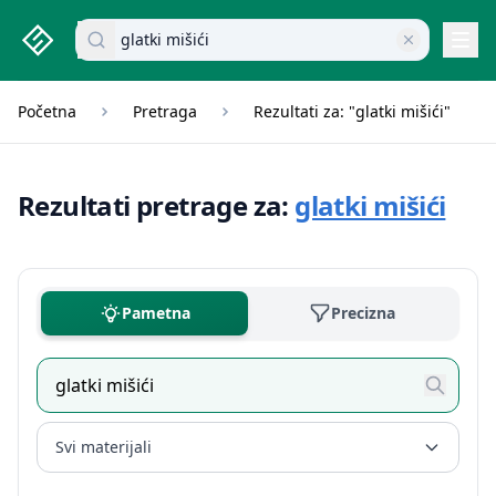
studenti.rs home page
Pretraži dokumente
Navi
Početna
Pretraga
Rezultati za: "glatki mišići"
Rezultati pretrage za:
glatki mišići
Pametna
Precizna
Svi materijali