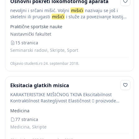
Osnovni pokreti lokomotornog aparata
nevoljni i srčani mišić. Voljni
mišići
nazivaju se još i
skeletni ili prugasti
mišići
i služe za povezivanje kostiju.
Nevoljni
mišići
nalaze se u unutrašnjim organima i
Praktične sportske nauke
poznatiji su kao...
Nastavnički fakultet
15 stranica
Seminarski radovi, Skripte, Sport
Objavio studenti.rs
·
24. septembar 2018.
Eksitacia glatkih misica
KARAKTERISTIKE MIŠIĆNOG TKIVA Ekscitabilnost
Kontraktilnost Rastegljivost Elastiĉnost  proizvode
pokrete unutrašnjih organa  omogućavaju govor
Medicina
ORGANIZACIJA SKELETNOG MIŠIĆA SKELETNI MIŠIĆ
VEZIVNO TKIVO KRVNI NERVI SUDOVI
77 stranica
Medicina, Skripte