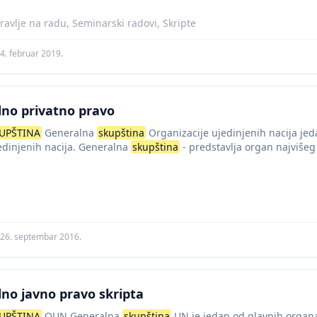
ravlje na radu, Seminarski radovi, Skripte
4. februar 2019.
no privatno pravo
UPŠTINA
Generalna
skupština
Organizacije ujedinjenih nacija jed
edinjenih nacija. Generalna
skupština
- predstavlja organ najvišeg
nike svih država članica....
26. septembar 2016.
o javno pravo skripta
UPŠTINA
OUN Generalna
skupština
UN je jedan od glavnih organa