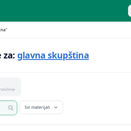
P
ina"
e za:
glavna skupština
nalaženje
Svi materijali