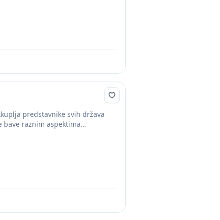
kkuplјa predstavnike svih država
 se bave raznim aspektima