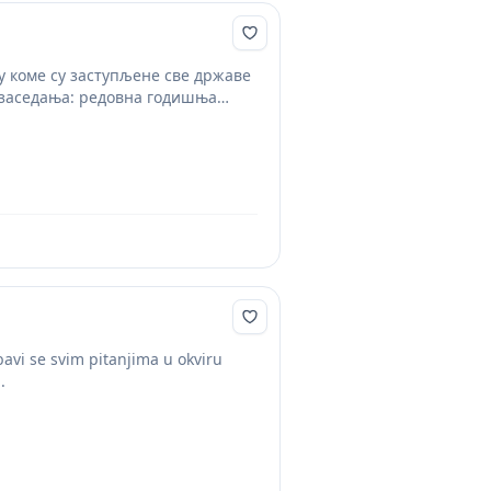
у коме су заступљене све државе
 заседања: редовна годишња
avi se svim pitanjima u okviru
.