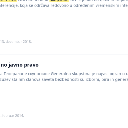
ferencije, koja se održava redovono u određenim vremenskim inte
h...
13. decembar 2018.
no javno pravo
Генералане скупштине Generalna skupstina je najvisi ogran u ust
zuzev stalnih clanova saveta bezbednosti su izborni, bira ih genera
. februar 2014.