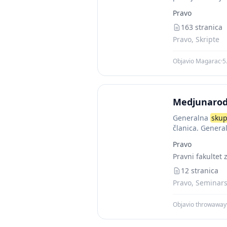
Pravo
163 stranica
Pravo, Skripte
Objavio Magarac
·
5
Medjunarod
Generalna
skup
članica. Genera
saradnje...
Pravo
Pravni fakultet
12 stranica
Pravo, Seminarsk
Objavio throwawa