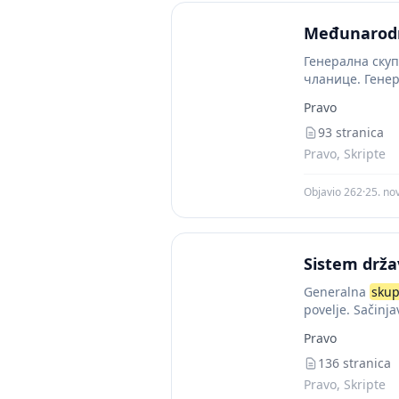
Međunarodn
Генерална скуп
чланице. Гене
заседања и ван
Pravo
93 stranica
Pravo, Skripte
Objavio 262
·
25. no
Sistem drža
Generalna
skup
povelje. Sačinja
Pravo
136 stranica
Pravo, Skripte