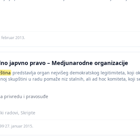
. februar 2013.
no japvno pravo – Medjunarodne organizacije
ština
predstavlјa organ nejvišeg demokratskog legitimiteta, koji o
lnoj skupštini u radu pomaže niz stalnih, ali ad hoc komiteta, koji
 za privredu i pravosuđe
i radovi, Skripte
y99
·
27. januar 2015.