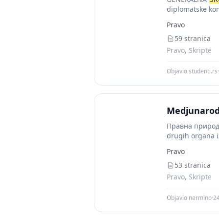
diplomatske kon
predstavnici svi
Pravo
59 stranica
Pravo, Skripte
Objavio studenti.rs
·
Medjunarod
Правна природа 
drugih organa i
Pravo
53 stranica
Pravo, Skripte
Objavio nermino
·
24