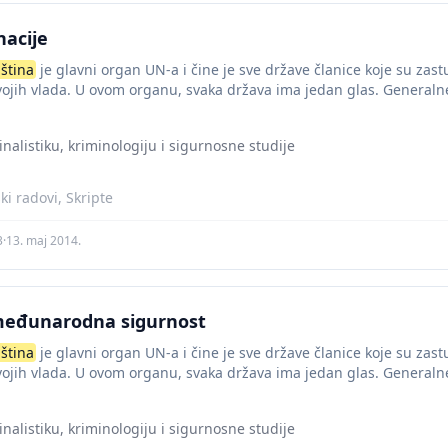
nacije
ština
je glavni organ UN-a i čine je sve države članice koje su za
vojih vlada. U ovom organu, svaka država ima jedan glas. Generalne
inalistiku, kriminologiju i sigurnosne studije
i radovi, Skripte
3
·
13. maj 2014.
 međunarodna sigurnost
ština
je glavni organ UN-a i čine je sve države članice koje su za
vojih vlada. U ovom organu, svaka država ima jedan glas. Generalne
inalistiku, kriminologiju i sigurnosne studije