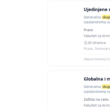
Ujedinjene 
Generalna
skup
izaslanstvima s
Pravo
Fakultet za krim
20 stranica
Pravo, Seminarsk
Objavio blueboy12
Globalna i
Generalna
skup
izaslanstvima s
Zaštita na radu
Fakultet za krim