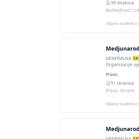
39 stranica
Bezbednost i zd
Objavio studenti.rs
·
Medjunarod
GENERALNA
SK
Organizacije uj
okuplja predstva
Pravo
51 stranica
Pravo, Skripte
Objavio studenti.rs
·
Medjunarodn
GENERALNA
SK