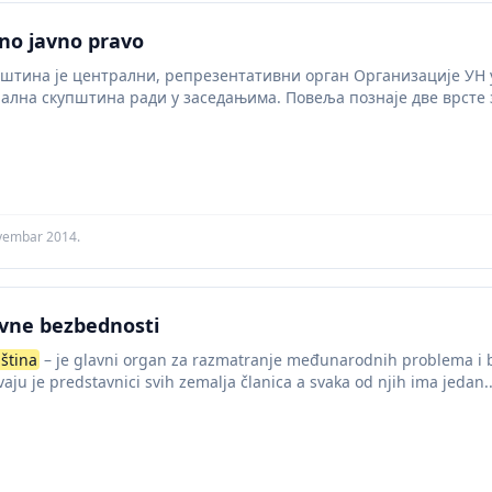
o javno pravo
штина је централни, репрезентативни орган Организације УН 
рална скупштина ради у заседањима. Повеља познаје две врсте
редна...
vembar 2014.
vne bezbednosti
ština
– je glavni organ za razmatranje međunarodnih problema i b
vaju je predstavnici svih zemalja članica a svaka od njih ima jedan..