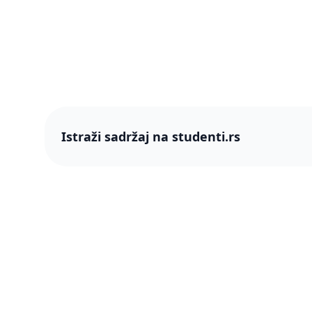
Istraži sadržaj na studenti.rs
studenti
studenti.rs naslovnica