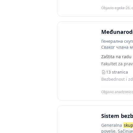
Objavio egeke
·
26. 
Međunarodna
Генерална скуп
Сваког члана м
делегације....
Zaštita na radu
Fakultet za prav
13 stranica
Bezbednost i zd
Objavio anadzonic
Sistem bezb
Generalna
skup
povelje. Sačinja