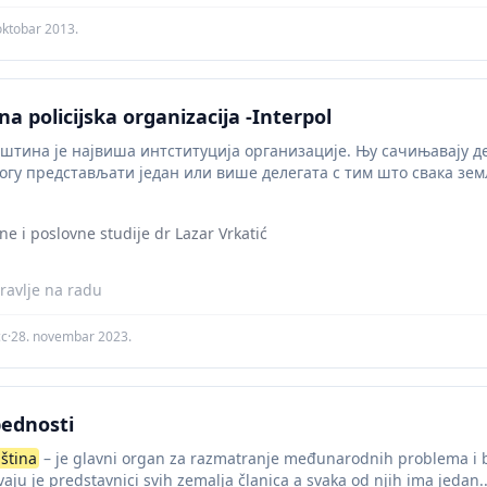
oktobar 2013.
 policijska organizacija -Interpol
штина је највиша интституција организације. Њу сачињавају д
огу представљати један или више делегата с тим што свака зе
ne i poslovne studije dr Lazar Vrkatić
ravlje na radu
cc
·
28. novembar 2023.
ednosti
ština
– je glavni organ za razmatranje međunarodnih problema i b
vaju je predstavnici svih zemalja članica a svaka od njih ima jedan..