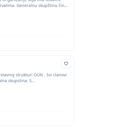
rvalima. Generalnu skupštinu čine
avnoj strukturi OUN . Svi clanovi
lna skupstina. S...