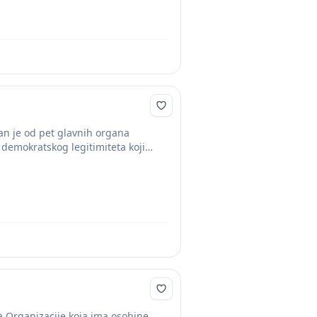
an je od pet glavnih organa
 demokratskog legitimiteta koji
 Organizacije koja ima osobine