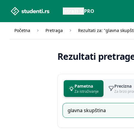
studenti.rs home page
Istraži
PRO
Početna
Pretraga
Rezultati za: "glavna skupšt
Rezultati pretrag
Pametna
Precizna
Za istraživanje
Za brzo pro