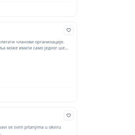
елегати чланови организације.
мља може имати само једног шефа
avi se svim pitanjima u okviru
.