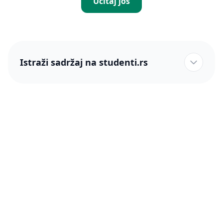
Učitaj još
Istraži sadržaj na studenti.rs
studenti.rs naslovnica
Više od 250 hiljada studenata nam je ukazalo poverenje!
studenti.rs
Podrška
O nama
Pomoć