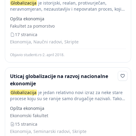
Globalizacija
je istorijski, realan, protivurječan,
neravnomjeran, nezaustavljiv i nepovratan proces, koji
transformacijom i dinamizacijom svojih konkretnih
Opšta ekonomija
oblika, mehanizama i metoda ispoljavanja bitno mijenja
Fakultet za pomorstvo
međunarodne ekonomske i druge odnose u smjeru...
17 stranica
Ekonomija, Naučni radovi, Skripte
Objavio studenti.rs
·
2. april 2018.
Uticaj globalizacije na razvoj nacionalne
ekonomije
Globalizacija
je jedan relativno novi izraz za neke stare
procese koju su se ranije samo drugačije nazivali. Tako
npr. kao sinonime za globalizaciji mogli bismo pomenuti
Opšta ekonomija
''univerzalizaciju'', ''internacionalizaciju''...
Ekonomski fakultet
Konvencionalna definicija...
15 stranica
Ekonomija, Seminarski radovi, Skripte