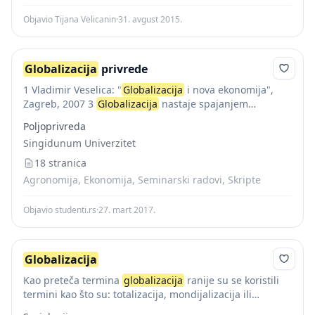
Objavio Tijana Velicanin
·
31. avgust 2015.
Globalizacija
privrede
1 Vladimir Veselica: "
Globalizacija
i nova ekonomija",
Zagreb, 2007 3
Globalizacija
nastaje spajanjem
političkih, drustvenih, kulturnih i ekonomskih faktora.
Poljoprivreda
Iznad svega, uzrok globalizacije predstavlja razvoj
Singidunum Univerzitet
informacione i komunikacione tehnologije koja...
18 stranica
Agronomija, Ekonomija, Seminarski radovi, Skripte
Objavio studenti.rs
·
27. mart 2017.
Globalizacija
Kao preteča termina
globalizacija
ranije su se koristili
termini kao što su: totalizacija, mondijalizacija ili
internacionalizacija. Nekritičkim razmišljanjem neki