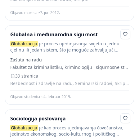
Objavio marecar
·
7. jun 2012.
Globalna i međunarodna sigurnost
Globalizacija
je proces ujedinjavanja svijeta u jednu
cjelinu ili jedan sistem, što je moguće zahvaljujući
sveukupnom stalnom informacijskom i komunikacijskom
Zaštita na radu
tehnološkom napretku. Svijet postaje međusobno
Fakultet za kriminalistiku, kriminologiju i sigurnosne studije
integriran i sve što se...
39 stranica
Bezbednost i zdravlje na radu, Seminarski radovi, Skripte
Objavio studenti.rs
·
4. februar 2019.
Sociologija poslovanja
Globalizacija
je kao proces ujedinjavanja čovečanstva,
jedinstvo ekonomskog, socio-kulturnog i političkog