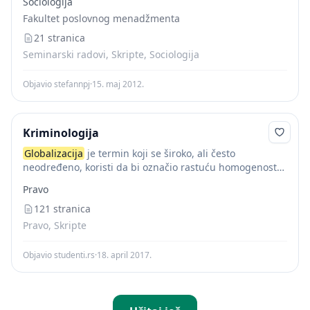
Sociologija
pokušavaju da poistovjete globalizaciju i stvaranje novog
Fakultet poslovnog menadžmenta
svjetskog poretka, kao da...
21 stranica
Seminarski radovi, Skripte, Sociologija
Objavio stefannpj
·
15. maj 2012.
Kriminologija
Globalizacija
je termin koji se široko, ali često
neodređeno, koristi da bi označio rastuću homogenost
nacionalne ekonomije, politike i kulture. Pretpostavlja se
Pravo
da je ovaj proces uglavnom vođen internacionalnim
tokovima...
121 stranica
Pravo, Skripte
Objavio studenti.rs
·
18. april 2017.