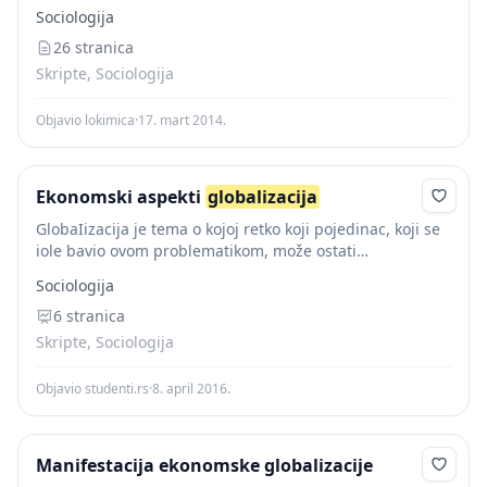
sistema u kome su države, nacije i narodi međusobno
Sociologija
povezani i zavisni. U takvom društvu postoje uslovi za
dominacijom...
26 stranica
Skripte, Sociologija
Objavio lokimica
·
17. mart 2014.
Ekonomski aspekti
globalizacija
GlobaIizacija je tema o kojoj retko koji pojedinac, koji se
iole bavio ovom problematikom, može ostati
ravnodušan. U pitanju je jedna bipolarizovana tema koja
Sociologija
sa jedne strane okuplja brojne vatrene...
6 stranica
Skripte, Sociologija
Objavio studenti.rs
·
8. april 2016.
Manifestacija ekonomske globalizacije