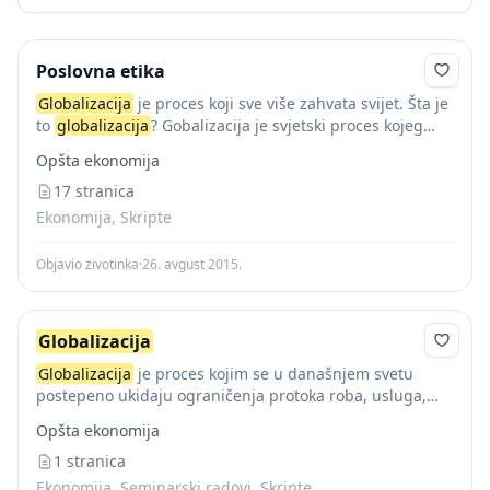
Poslovna etika
Globalizacija
je proces koji sve više zahvata svijet. Šta je
to
globalizacija
? Gobalizacija je svjetski proces kojeg
diktiraju bogati,tj širenje ekonomskih aktivnosti na
Opšta ekonomija
globalnom planu.Ne pretendujući da izvedemo
definiciju, globalizaciju...
17 stranica
Ekonomija, Skripte
Objavio zivotinka
·
26. avgust 2015.
Globalizacija
Globalizacija
je proces kojim se u današnjem svetu
postepeno ukidaju ograničenja protoka roba, usluga,
ljudi i ideja među različitim državama i delovima sveta,
Opšta ekonomija
odnosno ideologija koja za cilj ima njegovo...
1 stranica
Ekonomija, Seminarski radovi, Skripte