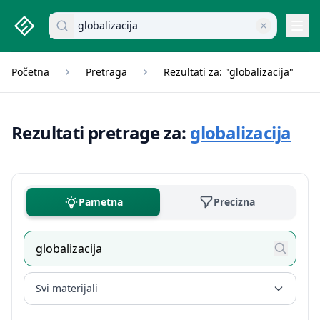
studenti.rs home page
Pretraži dokumente
Navi
Početna
Pretraga
Rezultati za: "globalizacija"
Rezultati pretrage za:
globalizacija
Pametna
Precizna
Svi materijali