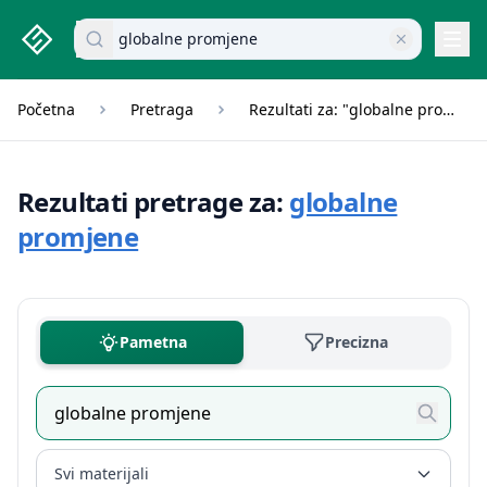
studenti.rs home page
Pretraži dokumente
Navi
Početna
Pretraga
Rezultati za: "globalne promjene"
Rezultati pretrage za:
globalne
promjene
Pametna
Precizna
Svi materijali