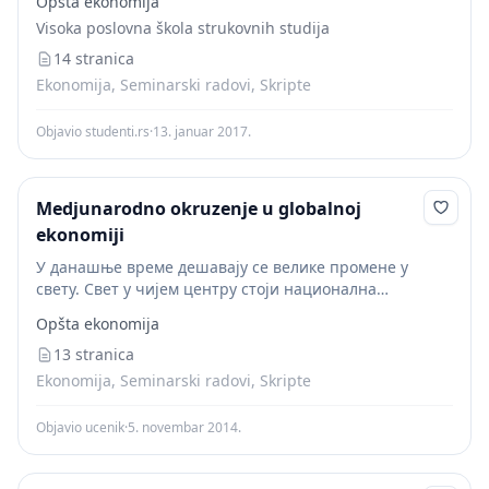
Opšta ekonomija
међународна регулација. Тежња носиоца
Visoka poslovna škola strukovnih studija
глобализације је изједначавање цена производних
фактора на...
14 stranica
Ekonomija, Seminarski radovi, Skripte
Objavio studenti.rs
·
13. januar 2017.
Medjunarodno okruzenje u globalnoj
ekonomiji
У данашње време дешавају се велике промене у
свету. Свет у чијем центру стоји национална
економија и национална држава, мења се готово из
Opšta ekonomija
темеља. Да би се изразиле све те...
13 stranica
Ekonomija, Seminarski radovi, Skripte
Objavio ucenik
·
5. novembar 2014.