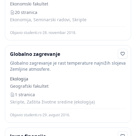
Ekonomski fakultet
Тежња носиоца глобализације је изједначавање
цена...
20 stranica
Ekonomija, Seminarski radovi, Skripte
Objavio studenti.rs
·
28. novembar 2018.
Globalno zagrevanje
Globalno zagrevanje je rast temperature najnižih slojeva
Zemljine atmosfere.
Ekologija
Geografski fakultet
1 stranica
Skripte, Zaštita životne sredine (ekologija)
Objavio studenti.rs
·
29. avgust 2016.