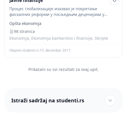
Javne finansije
Процес глобализације изазвао је покретање
фискалних реформи у посљедњим деценијама у
већини држава широм свијета, а нарочито из
Opšta ekonomija
сљедећих разлога: пораст учешћа јавне потрошње и
буџетског дефицита у БДП; утицај...
98 stranica
Ekonomija, Ekonomija bankarstvo i finansije, Skripte
Objavio studenti.rs
·
15. decembar 2017.
Prikazani su svi rezultati za ovaj upit.
Istraži sadržaj na studenti.rs