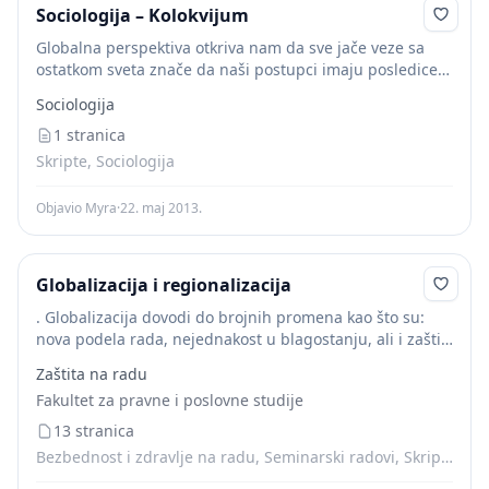
Sociologija – Kolokvijum
Globalna perspektiva otkriva nam da sve jače veze sa
ostatkom sveta znače da naši postupci imaju posledice
po druge, a da svetski problemi imaju posledice po nas
Sociologija
same. Globalizaciju čini...
1 stranica
Skripte, Sociologija
Objavio Myra
·
22. maj 2013.
Globalizacija i regionalizacija
. Globalizacija dovodi do brojnih promena kao što su:
nova podela rada, nejednakost u blagostanju, ali i zaštiti
integriteta, gde ljudska prava dobijaju globalni karakter
Zaštita na radu
i gde se ukidaju nacionalne...
Fakultet za pravne i poslovne studije
13 stranica
Bezbednost i zdravlje na radu, Seminarski radovi, Skripte