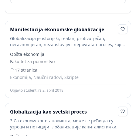
Manifestacija ekonomske globalizacije
Globalizacija je istorijski, realan, protivurječan,
neravnomjeran, nezaustavljiv i nepovratan proces, koji
transformacijom i dinamizacijom svojih konkretnih
Opšta ekonomija
oblika, mehanizama i metoda ispoljavanja bitno mijenja
Fakultet za pomorstvo
međunarodne ekonomske i druge odnose u smjeru...
17 stranica
Ekonomija, Naučni radovi, Skripte
Objavio studenti.rs
·
2. april 2018.
Globalizacija kao svetski proces
3 Са економског становишта, може се рећи да су
узроци и потицаји глобализације капиталистички
начин производње, технолошки напредак и