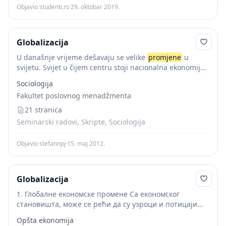
Objavio studenti.rs
·
29. oktobar 2019.
Globalizacija
U današnje vrijeme dešavaju se velike
promjene
u
svijetu. Svijet u čijem centru stoji nacionalna ekonomija i
nacionalna država, mijenja se gotovo iz temelja. Da bi
Sociologija
izrazili sve te velike...
Fakultet poslovnog menadžmenta
21 stranica
Seminarski radovi, Skripte, Sociologija
Objavio stefannpj
·
15. maj 2012.
Globalizacija
1. Глобалне економске промене Са економског
становишта, може се рећи да су узроци и потицаји
глобализације капиталистички начин производње,
Opšta ekonomija
технолошки напредак и међународна регулација.