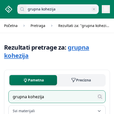
studenti.rs home page
Pretraži dokumente
Navi
Početna
Pretraga
Rezultati za: "grupna kohezija"
Rezultati pretrage za:
grupna
kohezija
Pametna
Precizna
Svi materijali