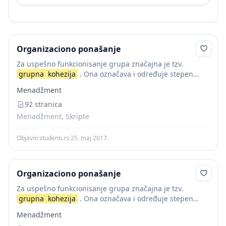
Organizaciono ponašanje
Za uspešno funkcionisanje grupa značajna je tzv.
grupna
kohezija
. Ona označava i određuje stepen
povezanosti članova grupe.
Grupna
kohezija
Menadžment
omogućava integrisanje pojedinca u rad grupe i njegovo
ponašanje u...
92 stranica
Menadžment, Skripte
Objavio studenti.rs
·
25. maj 2017.
Organizaciono ponašanje
Za uspešno funkcionisanje grupa značajna je tzv.
grupna
kohezija
. Ona označava i određuje stepen
povezanosti članova grupe.
Grupna
kohezija
Menadžment
omogućava integrisanje pojedinca u rad grupe i njegovo