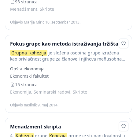
ponašanje u...
93 stranica
Menadžment, Skripte
Objavio Marija Miric
·
10. septembar 2013.
Fokus grupe kao metoda istraživanja tržišta
Grupna
kohezija
je složena osobina grupe izražena
kao privlačnost grupe za članove i njihova meñusobna
privlačnost te povezanost i otpornost na razjedinjavanje
Opšta ekonomija
grupe. Dakle, to je razlog sudjelovanja članova u...
Ekonomski fakultet
15 stranica
Ekonomija, Seminarski radovi, Skripte
Objavio nasilnik
·
9. maj 2014.
Menadzment skripta
4.
Kohezija
grupe
Kohezija
grupe je stupanj lojalnosti i