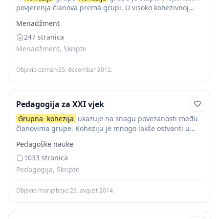
povjerenja članova prema grupi. U visoko kohezivnoj
grupi članovi rade dobro potpomažu jedan drugoga i
Menadžment
ostvaruju svoje ciljeve dok to u...
247 stranica
Menadžment, Skripte
Objavio ozman
·
25. decembar 2012.
Pedagogija za XXI vjek
Grupna
kohezija
ukazuje na snagu povezanosti među
članovima grupe. Koheziju je mnogo lakše ostvariti u
malim grupama nego u većim. U svakom slučaju,
Pedagoške nauke
kvalitetna interakcija doprinosi koheziji male grupe i...
1033 stranica
Pedagogija, Skripte
Objavio marijabojic
·
29. avgust 2014.