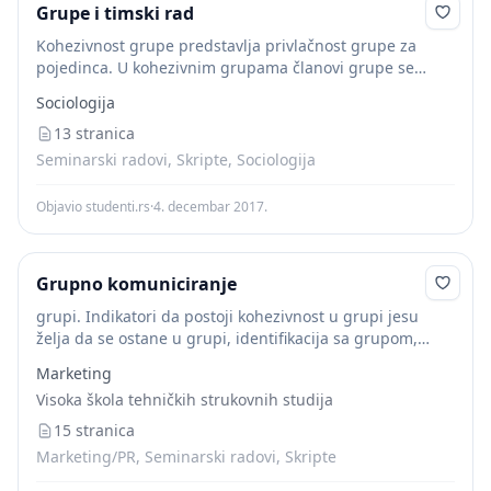
Grupe i timski rad
Kohezivnost grupe predstavlja privlačnost grupe za
pojedinca. U kohezivnim grupama članovi grupe se
medjusobno privlače i dopadaju jedni drugima. Zato
Sociologija
članovi kohezivnih grupa uživaju u radu grupe.
Kohzivnost određuje i...
13 stranica
Seminarski radovi, Skripte, Sociologija
Objavio studenti.rs
·
4. decembar 2017.
Grupno komuniciranje
grupi. Indikatori da postoji kohezivnost u grupi jesu
želja da se ostane u grupi, identifikacija sa grupom,
zalaganje za zadatke i usvajanje grupnih ciljeva,
Marketing
lojalnost prema drugim članovima grupe. Stepen...
Visoka škola tehničkih strukovnih studija
15 stranica
Marketing/PR, Seminarski radovi, Skripte