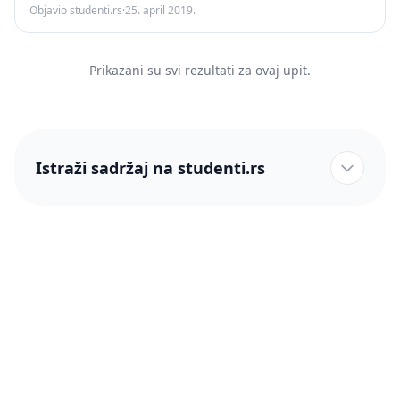
Objavio studenti.rs
·
25. april 2019.
Prikazani su svi rezultati za ovaj upit.
Istraži sadržaj na studenti.rs
studenti.rs naslovnica
Više od 250 hiljada studenata nam je ukazalo poverenje!