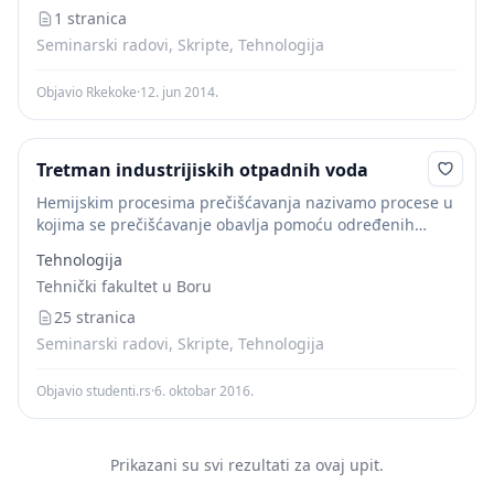
nekonvencionalnih postupaka obrade
1 stranica
Seminarski radovi, Skripte, Tehnologija
Objavio Rkekoke
·
12. jun 2014.
Tretman industrijiskih otpadnih voda
Hemijskim procesima prečišćavanja nazivamo procese u
kojima se prečišćavanje obavlja pomoću određenih
hemijskih reakcija ili određenih fizičko- hemijskih
Tehnologija
fenomena. Po pravilu to su aditivni procesi: unose se
Tehnički fakultet u Boru
hemikalije u vodu...
25 stranica
Seminarski radovi, Skripte, Tehnologija
Objavio studenti.rs
·
6. oktobar 2016.
Prikazani su svi rezultati za ovaj upit.