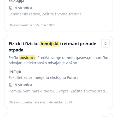
Ekologija
физичко-хемијских феномена. По правилу то су
адитивни процеси: уносе се хемикалије у воду да...
14 stranica
Seminarski radovi, Zaštita životne sredine
Objavio Sem1nari
·
15. mart 2022.
Fizicki i fizicko-
hemijski
tretmani prerade
otpada
Fzički
postupci
: Prečišćavanje dimnih gasova,mehaničko
odvajanje,elektronsko odvajanje,vlažno
skrubiranje,adsorpcija. Separacija:
Hemija
centrifugiranje,taloženje,koagulacija,filtracija,flokulacija,fl
Fakultet za primenjenu ekologiju Futura
oatacija,sedimentacija. Odvajanje:
adsorpcija,kristalizacija,dializa,elektroliza,ekstrakcija.
18 stranica
Hemijski
procesi: Apsorpcija,oksidacija,redukcija,jonska
Hemija, Seminarski radovi, Skripte, Zaštita životne sredine
izmen...
Objavio izuzetnanagrada
·
5. decembar 2014.