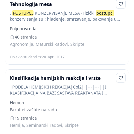
Tehnologija mesa
.
POSTUPCI
KONZERVISANjE MESA -Fizički
postupci
:
konzervisanja su : hlađenje, smrzavanje, pakovanje u
vakumu, toplotna obrada (pasterizacija, kuvanje,
Poljoprivreda
sterilizacija), sušenje, liofilizacija, jonizujuće i
ultraljubičasto zračenje, primena visokog pritiska i...
40 stranica
Agronomija, Maturski Radovi, Skripte
Objavio studenti.rs
·
20. april 2017.
Klasifikacija hemijskih reakcija i vrste
|PODELA HEMIJSKIH REKACIJA|Col2| |---|---| |I
KLASIFIKACIJA NA BAZI SASTAVA REAKTANATA I
PRODUKATA|I KLASIFIKACIJA NA BAZI SASTAVA
Hemija
REAKTANATA I PRODUKATA| |TIP REAKCIJE OPIS I
Fakultet zaštite na radu
PRIMER|TIP REAKCIJE OPIS I PRIMER| |REAKCIJE
SPAJANJA...
19 stranica
Hemija, Seminarski radovi, Skripte