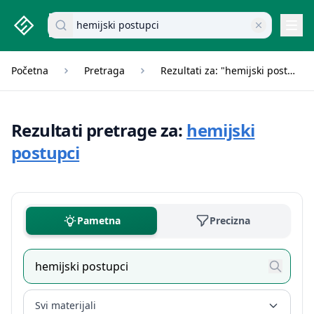
studenti.rs home page
Pretraži dokumente
Navi
Početna
Pretraga
Rezultati za: "hemijski postupci"
Rezultati pretrage za:
hemijski
postupci
Pametna
Precizna
Svi materijali