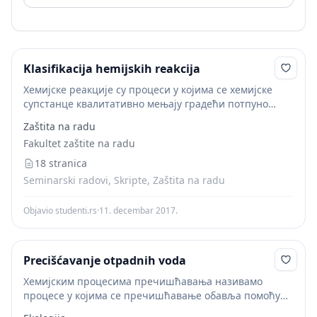
Klasifikacija hemijskih reakcija
Хемијске реакције су процеси у којима се хемијске
супстанце квалитативно мењају градећи потпуно
нова хемијска једињења. Да би до оваквих промена
Zaštita na radu
дошло, везе између атома и молекула унутар
Fakultet zaštite na radu
хемијских супстанци...
18 stranica
Seminarski radovi, Skripte, Zaštita na radu
Objavio studenti.rs
·
11. decembar 2017.
Precišćavanje otpadnih voda
Хемијским процесима пречишћавања називамо
процесе у којима се пречишћавање обавља помоћу
одређених хемијских реакција или одређених