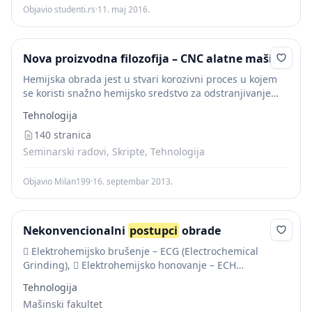
Objavio studenti.rs
·
11. maj 2016.
Nova proizvodna filozofija – CNC alatne mašine
Hemijska obrada jest u stvari korozivni proces u kojem
se koristi snažno hemijsko sredstvo za odstranjivanje
materijala nagrizanjem. Hemijska obrada se danas
Tehnologija
upotrebljava za izradu različitih kompliciranih izradaka,
od vrlo...
140 stranica
Seminarski radovi, Skripte, Tehnologija
Objavio Milan199
·
16. septembar 2013.
Nekonvencionalni
postupci
obrade
 Elektrohemijsko brušenje – ECG (Electrochemical
Grinding),  Elektrohemijsko honovanje – ECH
(Electrochemical Honing),  Elektrohemijsko-
Tehnologija
elektroerozivna obrada – ECDM (Electrochemical-
Mašinski fakultet
Discharge Machining) i dr. 1.2. Opšte karakteristike