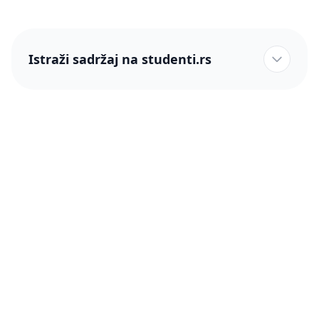
Istraži sadržaj na studenti.rs
studenti.rs naslovnica
Više od 250 hiljada studenata nam je ukazalo poverenje!
studenti.rs
Podrška
O nama
Pomoć
Blog
Kontakt
PRO članstvo (Cene)
Status