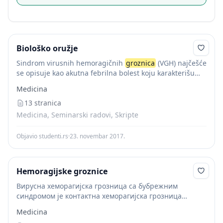
Biološko oružje
Sindrom virusnih hemoragičnih
groznica
(VGH) najčešće
se opisuje kao akutna febrilna bolest koju karakterišu
malaksalost i prostracija sa generalizovanim znacima
Medicina
hemoragije. Krvarenja se javljaju u težim formama
bolesti i znak...
13 stranica
Medicina, Seminarski radovi, Skripte
Objavio studenti.rs
·
23. novembar 2017.
Hemoragijske groznice
Вирусна хеморагијска грозница са бубрежним
синдромом је контактна хеморагијска грозница
узрокована разним серова- ријантама Hantaan вируса
Medicina
која се карактерише високом температуром,