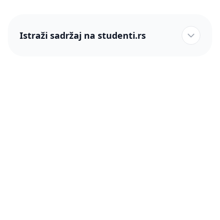
Istraži sadržaj na studenti.rs
studenti.rs naslovnica
Više od 250 hiljada studenata nam je ukazalo poverenje!
studenti.rs
Podrška
O nama
Pomoć
Blog
Kontakt
PRO članstvo (Cene)
Status