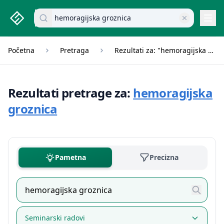
studenti.rs home page
Pretraži dokumente
Navi
Početna
Pretraga
Rezultati za: "hemoragijska groznica"
Rezultati pretrage za:
hemoragijska
groznica
Pametna
Precizna
Seminarski radovi