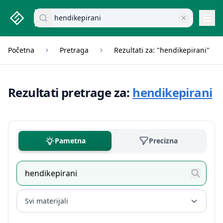
studenti.rs home page
Pretraži dokumente
Navi
Početna
Pretraga
Rezultati za: "hendikepirani"
Rezultati pretrage za:
hendikepirani
Pametna
Precizna
Svi materijali