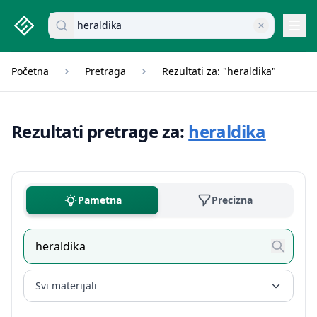
studenti.rs home page
Pretraži dokumente
Navi
Početna
Pretraga
Rezultati za: "heraldika"
Rezultati pretrage za:
heraldika
Pametna
Precizna
Svi materijali