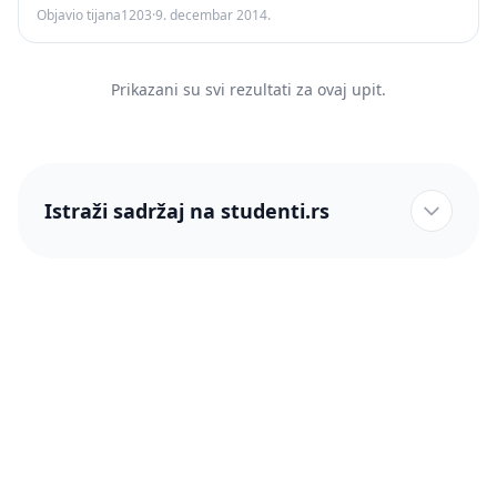
Objavio tijana1203
·
9. decembar 2014.
Prikazani su svi rezultati za ovaj upit.
Istraži sadržaj na studenti.rs
studenti.rs naslovnica
Više od 250 hiljada studenata nam je ukazalo poverenje!