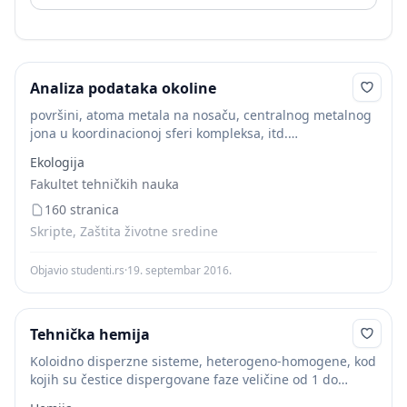
Analiza podataka okoline
površini, atoma metala na nosaču, centralnog metalnog
jona u koordinacionoj sferi kompleksa, itd.
KOMPONENTE HETEROGENIH KATALIZATORA
Ekologija
Heterogeni
katalizatori su složeni
sistemi
, sastavIjeni
Fakultet tehničkih nauka
od više komponenata čija uloga može biti različita,...
160 stranica
Skripte, Zaštita životne sredine
Objavio studenti.rs
·
19. septembar 2016.
Tehnička hemija
Koloidno disperzne sisteme, heterogeno-homogene, kod
kojih su čestice dispergovane faze veličine od 1 do
100nm (koloidni rastvori); 3. Molekulsko disperzne