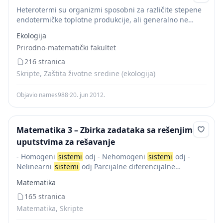
Heterotermi su organizmi sposobni za različite stepene
endotermičke toplotne produkcije, ali generalno ne
reguliše telesnu temperaturu u okviru uskog opsega.
Ekologija
Oni mogu biti podeljeni u dve grupe: regionalni i
Prirodno-matematički fakultet
privremeni...
216 stranica
Skripte, Zaštita životne sredine (ekologija)
Objavio names988
·
20. jun 2012.
Matematika 3 – Zbirka zadataka sa rešenjima i
uputstvima za rešavanje
- Homogeni
sistemi
odj - Nehomogeni
sistemi
odj -
Nelinearni
sistemi
odj Parcijalne diferencijalne
jednačine - Linearne parcijalne diferencijalne jednačine
Matematika
- Kvazilinearne parcijalne diferencijalne jednačine 2
www.puskice.org Treći zadatak Treći...
165 stranica
Matematika, Skripte