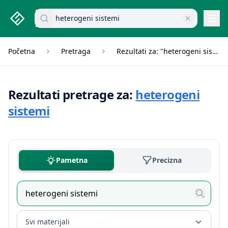
studenti.rs home page
Pretraži dokumente
Navi
Početna
Pretraga
Rezultati za: "heterogeni sistemi"
Rezultati pretrage za:
heterogeni
sistemi
Pametna
Precizna
Svi materijali