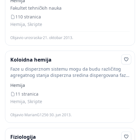
Hemija
sisteme, homogene, kod kojih su čestice dispergovane
Fakultet tehničkih nauka
faze molekuli i/ili...
110 stranica
Hemija, Skripte
Objavio urosraska
·
21. oktobar 2013.
Koloidna hemija
Faze u disperznom sistemu mogu da budu različitog
agregatnog stanja disperzna sredina dispergovana faza
primer gasovita čvrsta dim gasovita tečna magla tečna
Hemija
tečna emulzije (ulje u vodi; vode u ulju)...
11 stranica
Hemija, Skripte
Objavio MarianG1256
·
30. jun 2013.
Fiziologija