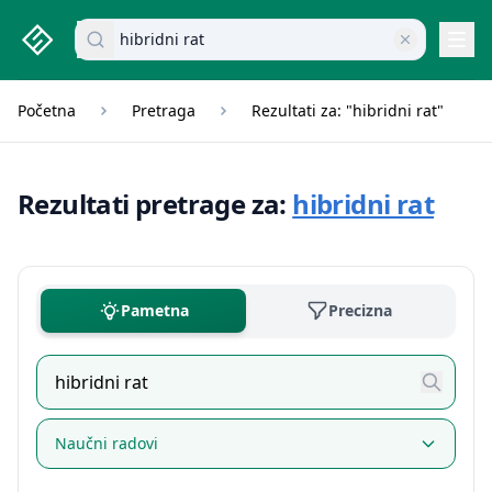
studenti.rs home page
Pretraži dokumente
Navi
Početna
Pretraga
Rezultati za: "hibridni rat"
Rezultati pretrage za:
hibridni rat
Pametna
Precizna
Naučni radovi