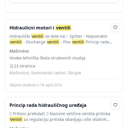
Hidraulicni motori i
ventili
Hidraulički
ventili
se dele na: - Spliter - Nepovratni
ventili
- Discharge
ventili
- Flov
ventili
Princip rada
hidrauličnih i pneumatskih grane je gotovo identična, i
Mašinstvo
simboli su praktično isti...
Visoka tehnička škola strukovnih studija
23 stranica
Mašinstvo, Seminarski radovi, Skripte
Objavio studenti.rs
·
18. april 2016.
Princip rada hidrauličnog uređaja
 Pritisni prekidači  Nazivne veličine ventila pritiska
Ventili
za regulaciju pritiska obavljaju više vitalnih
funkcija u hidrauličnom sistemu(osiguranje od