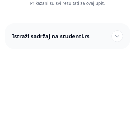
Prikazani su svi rezultati za ovaj upit.
Istraži sadržaj na studenti.rs
studenti.rs naslovnica
Više od 250 hiljada studenata nam je ukazalo poverenje!
studenti.rs
Podrška
O nama
Pomoć