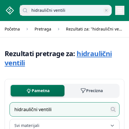
studenti.rs home page
Pretraži dokumente
Navi
Početna
Pretraga
Rezultati za: "hidraulični ventili"
Rezultati pretrage za:
hidraulični
ventili
Pametna
Precizna
Svi materijali