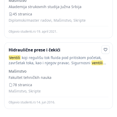
Mašinstvo
preopterećenja, održavanje ptrebne vrednosti pritiska,
Akademija strukovnih studija Južna Srbija
sniženje pritiska i slično). U...
45 stranica
Diplomski/master radovi, Mašinstvo, Skripte
Objavio studenti.rs
·
19. april 2021.
Hidraulične prese i čekići
Ventili
koji regulišu tok fluida pod pritiskom početak,
završetak toka, kao i njegov pravac. Sigurnosni
ventili
Pressure valve Druckbegrenzugsventile Ventil koji
Mašinstvo
ograničava veličinu pritiska u jednom hidrauličnom
Fakultet tehničkih nauka
sistemu i na...
78 stranica
Mašinstvo, Skripte
Objavio studenti.rs
·
14. jun 2016.