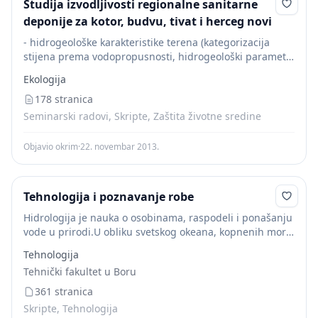
Studija izvodljivosti regionalne sanitarne
deponije za kotor, budvu, tivat i herceg novi
- hidrogeološke karakteristike terena (kategorizacija
stijena prema vodopropusnosti, hidrogeološki parametri
izdani, smjer kretanja podzemnih voda, hidraulički
Ekologija
odnosi površinskih i podzemnih voda, filtracione
karakteristike HG kolektora i nadizdanske zone, hemizam
178 stranica
podzemnih...
Seminarski radovi, Skripte, Zaštita životne sredine
Objavio okrim
·
22. novembar 2013.
Tehnologija i poznavanje robe
Hidrologija je nauka o osobinama, raspodeli i ponašanju
vode u prirodi.U obliku svetskog okeana, kopnenih mora,
jezera, reka i moĉvara, voda pokriva preko 2/3 ukupne
Tehnologija
površine planete.MeĊutim, iz brojnih razloga,...
Tehnički fakultet u Boru
361 stranica
Skripte, Tehnologija