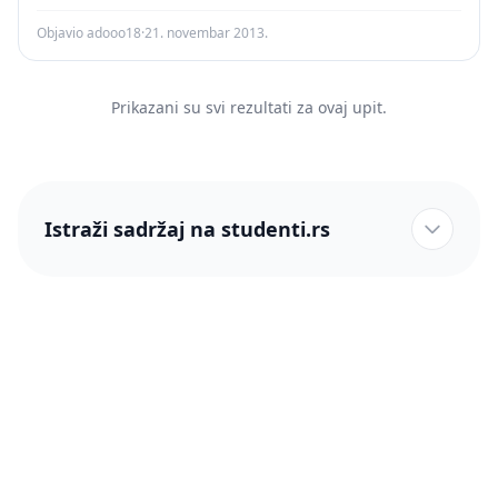
Objavio adooo18
·
21. novembar 2013.
Prikazani su svi rezultati za ovaj upit.
Istraži sadržaj na studenti.rs
studenti.rs naslovnica
Više od 250 hiljada studenata nam je ukazalo poverenje!