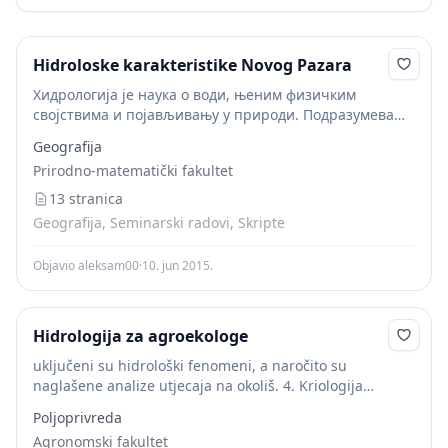
Hidroloske karakteristike Novog Pazara
Хидрологија је наука о води, њеним физичким
својствима и појављивању у природи. Подразумева
заједно и хидролошки циклус и водна богатства.
Geografija
Активна подручја хидрологије укључују океанологију и
Prirodno-matematički fakultet
хидрологију копна. Хидрологија копна...
13 stranica
Geografija, Seminarski radovi, Skripte
Objavio aleksam00
·
10. jun 2015.
Hidrologija za agroekologe
uključeni su hidrološki fenomeni, a naročito su
naglašene analize utjecaja na okoliš. 4. Kriologija
proučava vodu u njezinim čvrstim oblicima, primjerice:
Poljoprivreda
led, tuču, snijeg i soliku. 5. Hidrologija podzemnih
Agronomski fakultet
voda...