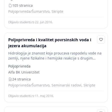
105 stranica
Poljoprivreda/Šumarstvo, Skripte
Objavio studenti.rs
·
22. jun 2016.
Poljoprivreda i kvalitet povrsinskih voda i
jezera akumulacija
Hidrologija je znanost koja proucava raspodelu vode na
zemlji, njene fizikalne i hemijske reakcije s drugim
stvarima koji se nalaze u prirodi i njenu vezu sa zivotom
Poljoprivreda
na zemlji, a...
Alfa BK Univerzitet
24 stranica
Poljoprivreda/Šumarstvo, Seminarski radovi, Skripte
Objavio studenti.rs
·
11. maj 2016.