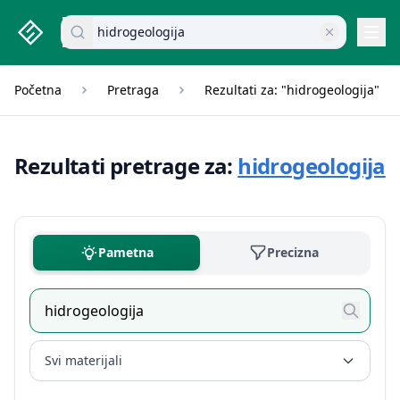
studenti.rs home page
Pretraži dokumente
Navi
Početna
Pretraga
Rezultati za: "hidrogeologija"
Rezultati pretrage za:
hidrogeologija
Pametna
Precizna
Svi materijali