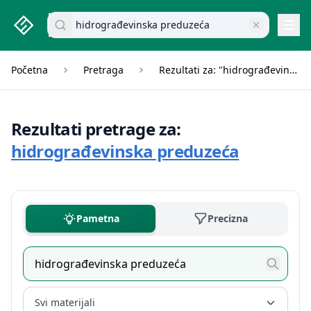
studenti.rs home page
Pretraži dokumente
Navi
Početna
Pretraga
Rezultati za: "hidrograđevinska preduzeća"
Rezultati pretrage za:
hidrograđevinska preduzeća
Pametna
Precizna
Svi materijali