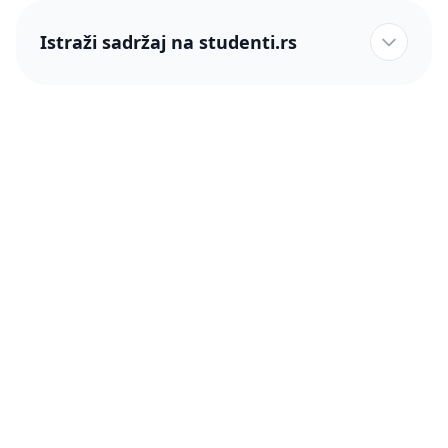
Istraži sadržaj na studenti.rs
studenti.rs naslovnica
Više od 250 hiljada studenata nam je ukazalo poverenje!
studenti.rs
Podrška
O nama
Pomoć
Blog
Kontakt
PRO članstvo (Cene)
Status
Šta je PRO članstvo
Pravno