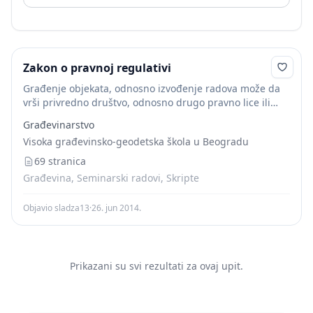
Zakon o pravnoj regulativi
Građenje objekata, odnosno izvođenje radova može da
vrši privredno društvo, odnosno drugo pravno lice ili
preduzetnik, koji su upisani u odgovarajući registar za
Građevinarstvo
građenje objekata, odnosno za izvođenje radova (u...
Visoka građevinsko-geodetska škola u Beogradu
69 stranica
Građevina, Seminarski radovi, Skripte
Objavio sladza13
·
26. jun 2014.
Prikazani su svi rezultati za ovaj upit.