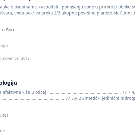
auka o osobinama, raspodeli i ponašanju vode u prirodi.U obliku 
moĉvara, voda pokriva preko 2/3 ukupne površine planete.MeĊutim, iz
t u Boru
gija
1. novembar 2013.
ologiju
ektivne kiše u oticaj .............................................................
.......................................................... 77 7.4.2 Sintetički jedinični hidr
........................................ 78 7.4.3 Vreme koncentracije .........
ultet
pte