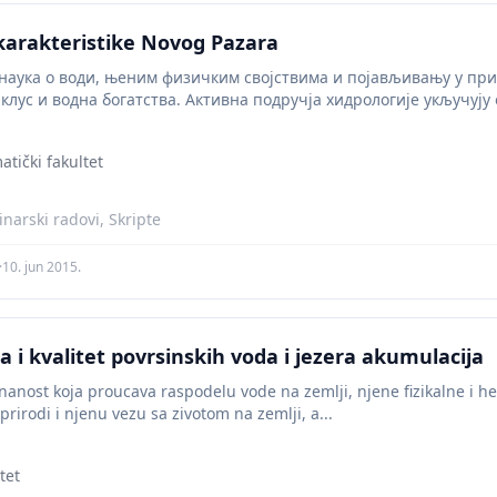
karakteristike Novog Pazara
 наука о води, њеним физичким својствима и појављивању у при
лус и водна богатства. Активна подручја хидрологије укључују 
ија копна...
tički fakultet
narski radovi, Skripte
·
10. jun 2015.
a i kvalitet povrsinskih voda i jezera akumulacija
nanost koja proucava raspodelu vode na zemlji, njene fizikalne i h
 prirodi i njenu vezu sa zivotom na zemlji, a...
tet