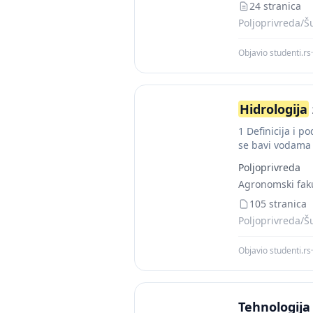
24 stranica
Poljoprivreda/Š
Objavio studenti.rs
·
Hidrologija
1 Definicija i p
se bavi vodama i
Poljoprivreda
Agronomski faku
105 stranica
Poljoprivreda/Š
Objavio studenti.rs
·
Tehnologija