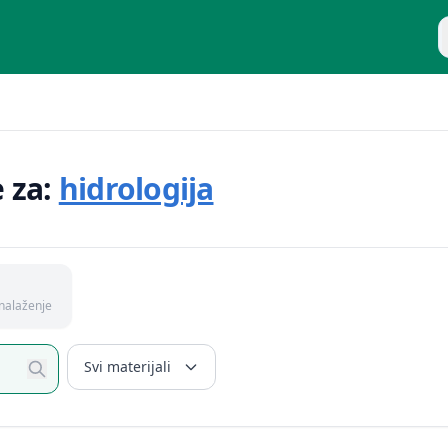
P
e za:
hidrologija
nalaženje
Svi materijali