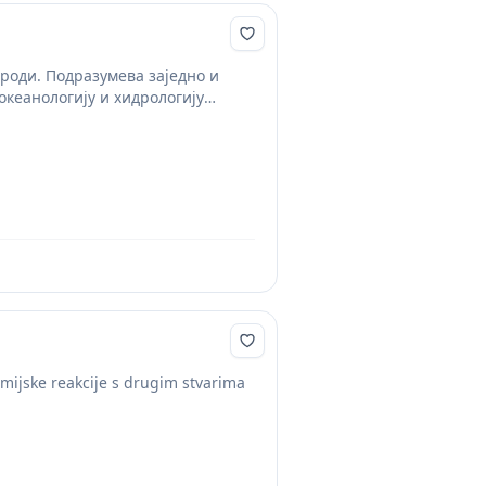
роди. Подразумева заједно и
океанологију и хидрологију
emijske reakcije s drugim stvarima