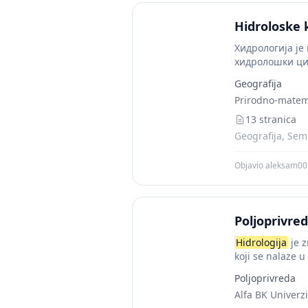
Hidroloske 
Хидрологија је
хидролошки цик
копна. Хидролог
Geografija
Prirodno-matema
13 stranica
Geografija, Semi
Objavio aleksam00
Poljoprivred
Hidrologija
je z
koji se nalaze u
Poljoprivreda
Alfa BK Univerzi