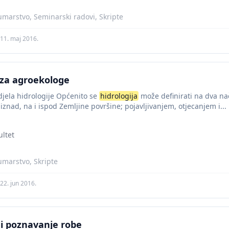
umarstvo, Seminarski radovi, Skripte
11. maj 2016.
za agroekologe
odjela hidrologije Općenito se
hidrologija
može definirati na dva na
znad, na i ispod Zemljine površine; pojavljivanjem, otjecanjem i...
ltet
umarstvo, Skripte
22. jun 2016.
 i poznavanje robe