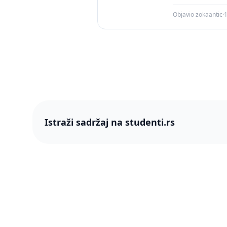
Objavio zokaantic
·
1
Istraži sadržaj na studenti.rs