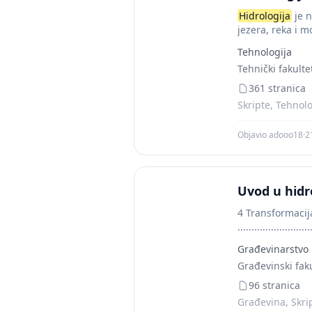
Hidrologija
je n
jezera, reka i 
Tehnologija
Tehnički fakulte
361 stranica
Skripte, Tehnolo
Objavio adooo18
·
2
Uvod u hidr
4 Transformacija ef
......................
......................
Građevinarstvo
Građevinski fak
96 stranica
Građevina, Skri