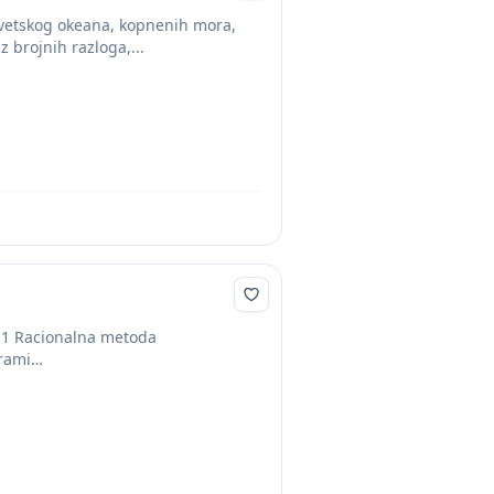
svetskog okeana, kopnenih mora,
 brojnih razloga,...
 77 7.4.1 Racionalna metoda
ogrami