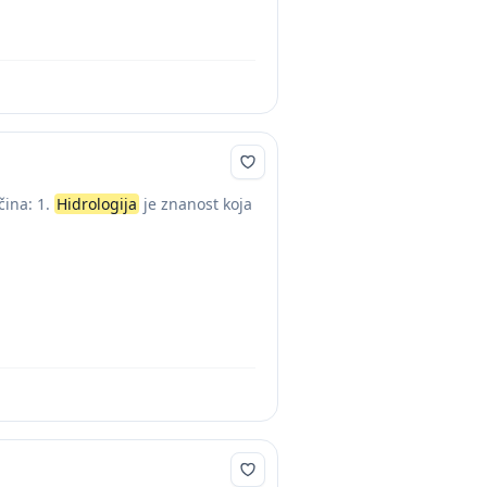
čina: 1.
Hidrologija
je znanost koja