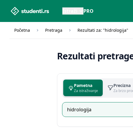
studenti.rs home page
Istraži
PRO
Početna
Pretraga
Rezultati za: "hidrologija"
Rezultati pretrag
Pametna
Precizna
Za istraživanje
Za brzo pro