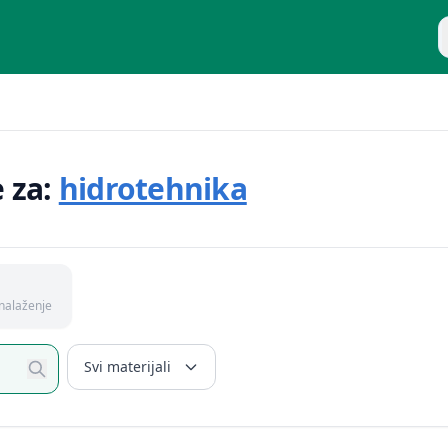
P
e za:
hidrotehnika
nalaženje
Svi materijali