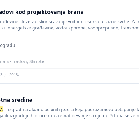
adovi kod projektovanja brana
rađevine služe za iskorišćavanje vodnih resursa u razne svrhe. Za 
o su energetske građevine, vodousporene, vodopropusne, transportne
eogradu
narski radovi, Skripte
·
3. jul 2013.
otna sredina
KA
– izgradnja akumulacionih jezera koja podrazumeva potapanje kli
 ili izgradnje hidrocentrala (snabdevanje strujom). Potapa se zemlj
išta endemičnih...