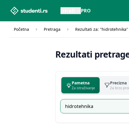
studenti.rs home page
Istraži
PRO
Početna
Pretraga
Rezultati za: "hidrotehnika"
Rezultati pretrag
Pametna
Precizna
Za istraživanje
Za brzo pro