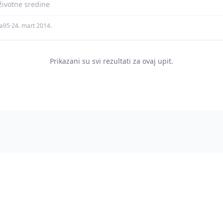
 životne sredine
ra95
·
24. mart 2014.
Prikazani su svi rezultati za ovaj upit.