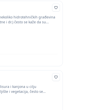
nekoliko hidrotehničkih građevina
 i dr.) često se kaže da su...
sura i kanjona u cilju
ište i vegetacija, često se