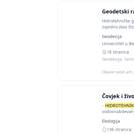
Geodetski r
Hidrotehničke g
zajedno (kao št
Geodezija
Univerzitet u B
18 stranica
Geodezija, Semi
Objavio natali_arh_
Čovjek i živ
-
HIDROTEHNI
vodosnabdevanja
uništavaju stan
Ekologija
136 stranica