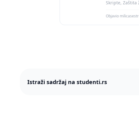
Skripte, Zaštita
Objavio milicasest
Istraži sadržaj na studenti.rs