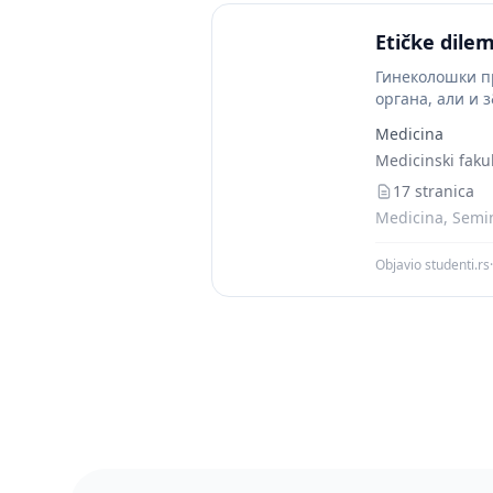
Etičke dilem
Гинеколошки п
органа, али и 
болесним проце
Medicina
Medicinski fakul
17 stranica
Medicina, Semin
Objavio studenti.rs
·