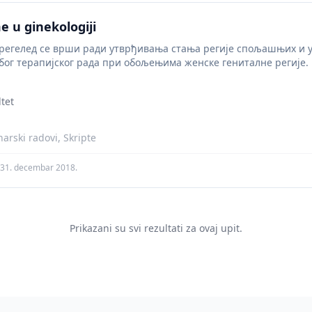
e u ginekologiji
регелед се врши ради утврђивања стања регије спољашњих и 
због терапијског рада при обољењима женске гениталне регије. Р
сом...
tet
arski radovi, Skripte
31. decembar 2018.
Prikazani su svi rezultati za ovaj upit.