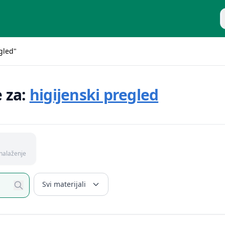
P
egled"
e za:
higijenski pregled
nalaženje
Svi materijali