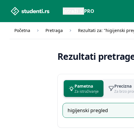
studenti.rs home page
Istraži
PRO
Početna
Pretraga
Rezultati za: "higijenski pr
Rezultati pretrag
Pametna
Precizna
Za istraživanje
Za brzo pro