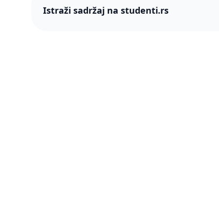
Istraži sadržaj na studenti.rs
studenti
studenti.rs naslovnica
O nama
Više od 250 hiljada studenata nam je
Blog
ukazalo poverenje! Napredujmo zajedno,
pametnije.
PRO član
Šta je P
Press & 