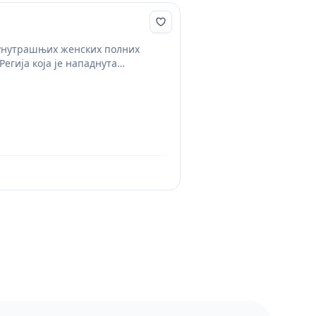
унутрашњих женских полних
егија која је нападнута