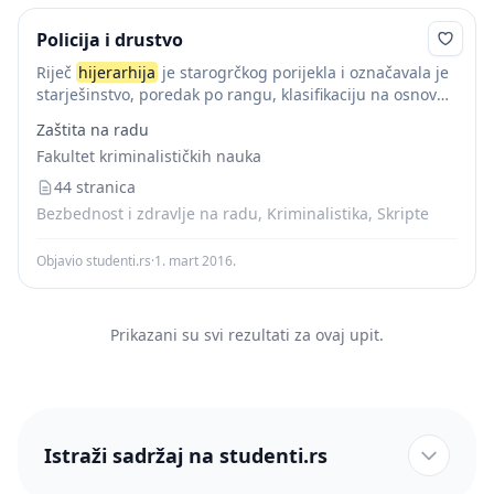
Policija i drustvo
Riječ
hijerarhija
je starogrčkog porijekla i označavala je
starješinstvo, poredak po rangu, klasifikaciju na osnovu
subordinacije i sl. Razvojem društva upotreba ovog
Zaštita na radu
termina proširila se na oblika novouspostavljenih
Fakultet kriminalističkih nauka
kooperativnih odnosa...
44 stranica
Bezbednost i zdravlje na radu, Kriminalistika, Skripte
Objavio studenti.rs
·
1. mart 2016.
Prikazani su svi rezultati za ovaj upit.
Istraži sadržaj na studenti.rs