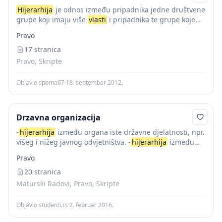
Hijerarhija
je odnos između pripadnika jedne društvene
grupe koji imaju više
vlasti
i pripadnika te grupe koje
imaju manje
vlasti
. Tu su odnosi prvi nadređeni, a drugi
Pravo
podređeni . Postoje...
17 stranica
Pravo, Skripte
Objavio spoma67
·
18. septembar 2012.
Drzavna organizacija
-
hijerarhija
između organa iste državne djelatnosti, npr.
višeg i nižeg javnog odvjetništva. -
hijerarhija
između
službenih osoba u istom državnom organu, npr. javnog
Pravo
odvjetnika i njegovog zamjenika. Na svakoj od tih...
20 stranica
Maturski Radovi, Pravo, Skripte
Objavio studenti.rs
·
2. februar 2016.