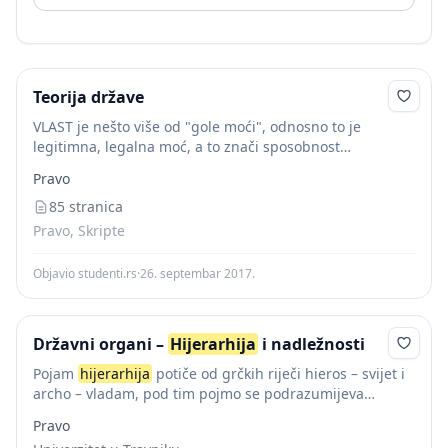
Teorija države
VLAST je nešto više od "gole moći", odnosno to je
legitimna, legalna moć, a to znači sposobnost
prisiljavanja drugog koja je priznata od jednog dijela
Pravo
društva i zasnovana na društvenim...
85 stranica
Pravo, Skripte
Objavio studenti.rs
·
26. septembar 2017.
Državni organi –
Hijerarhija
i nadležnosti
Pojam
hijerarhija
potiče od grčkih riječi hieros – svijet i
archo – vladam, pod tim pojmo se podrazumijeva
uređenje određenih odnosa tako da se dijelovi cjeline
Pravo
postave u „službenu ljestvicu“...