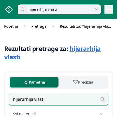
studenti.rs home page
Pretraži dokumente
Navi
Početna
Pretraga
Rezultati za: "hijerarhija vlasti"
Rezultati pretrage za:
hijerarhija
vlasti
Pametna
Precizna
Svi materijali