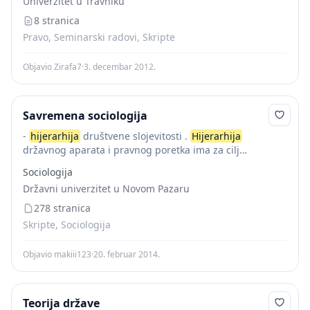
Univerzitet u Travniku
8 stranica
Pravo, Seminarski radovi, Skripte
Objavio Zirafa7
·
3. decembar 2012.
Savremena sociologija
-
hijerarhija
društvene slojevitosti .
Hijerarhija
državnog aparata i pravnog poretka ima za cilj
jedinstveno i uskla- ñeno delovanje države i svih njenih
Sociologija
organa kao i jedinstvenu neprotivurečnu pravnu
Državni univerzitet u Novom Pazaru
orijentaciju...
278 stranica
Skripte, Sociologija
Objavio makiii123
·
20. februar 2014.
Teorija države