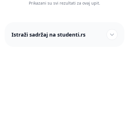
Prikazani su svi rezultati za ovaj upit.
Istraži sadržaj na studenti.rs
studenti.rs naslovnica
Više od 250 hiljada studenata nam je ukazalo poverenje!
studenti.rs
Podrška
O nama
Pomoć