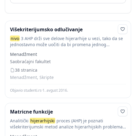
Višekriterijumsko odlučivanje
nivo
3 AHP drži sve delove hijerarhije u vezi, tako da se
jednostavno može uočiti da bi promena jednog
elementa uticala na ostale. U opštem slučaju
Menadžment
hijerarhijski
struktuiran model izgleda...
Saobraćajni fakultet
38 stranica
Menadžment, Skripte
Objavio studenti.rs
·
1. avgust 2016.
Matricne funkcije
Analitički
hijerarhijski
proces (AHP) je poznati
višekriterijumski metod analize hijerarhijskih problema
odlučivanja. Određuje težinske koeficijente elemenata