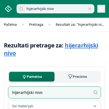
studenti.rs home page
Pretraži dokumente
Navi
Početna
Pretraga
Rezultati za: "hijerarhijski nivo"
Rezultati pretrage za:
hijerarhijski
nivo
Pametna
Precizna
Svi materijali