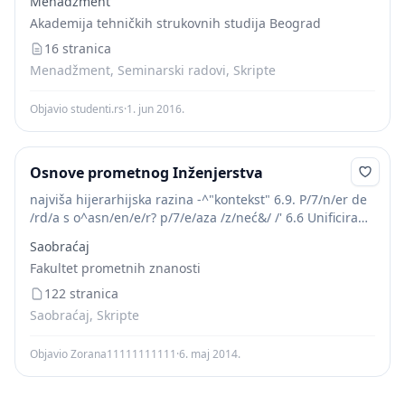
Menadžment
odlučivanja po svim nivoima hijerarhije, tretira ih kao
Akademija tehničkih strukovnih studija Beograd
lokalne težine i na kraju ih...
16 stranica
Menadžment, Seminarski radovi, Skripte
Objavio studenti.rs
·
1. jun 2016.
Osnove prometnog Inženjerstva
najviša hijerarhijska razina -^"kontekst" 6.9. P/7/n/er de
/rd/a s o^asn/en/e/r? p/7/e/aza /z/neć&/ /' 6.6 Unificiram
jezik modetiranja UML
Saobraćaj
Fakultet prometnih znanosti
122 stranica
Saobraćaj, Skripte
Objavio Zorana11111111111
·
6. maj 2014.