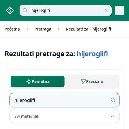
studenti.rs home page
Pretraži dokumente
Navi
Početna
Pretraga
Rezultati za: "hijeroglifi"
Rezultati pretrage za:
hijeroglifi
Pametna
Precizna
Svi materijali