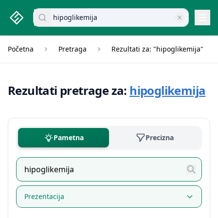
studenti.rs home page
Pretraži dokumente
Navi
Početna
Pretraga
Rezultati za: "hipoglikemija"
Rezultati pretrage za:
hipoglikemija
Pametna
Precizna
Prezentacija