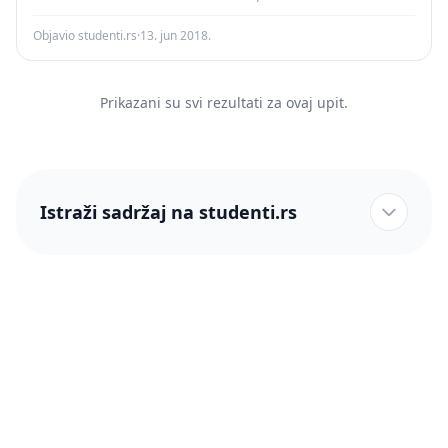
Objavio studenti.rs
·
13. jun 2018.
Prikazani su svi rezultati za ovaj upit.
Istraži sadržaj na studenti.rs
studenti.rs naslovnica
Više od 250 hiljada studenata nam je ukazalo poverenje!