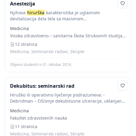
Anestezija
Njihova
hirurška
karakteristika je uglavnom
devitalizacija dela tela sa masivnom
kontaminacijom.Mali su izgledi na spontano zarastanje
Medicina
već su potrebni reparatorni hirurški postupci. 4
Visoka zdravstveno – sanitarna škola Strukovnih studija “VISAN”
HRONIČNE RANE Hroničnim ranama nazivaju se rane...
12 stranica
Medicina, Seminarski radovi, Skripte
Objavio studenti.rs
·
31. oktobar 2016.
Dekubitus: seminarski rad
Hiruško ili operativno liječenje podrazumeva: -
Debridman – čišćenje dekubitusne ulceracije, uklanjanje
mrtvog tkiva ili pak kontamiranog tkiva i stranog
Medicina
materijala iz rane. Cilj je pretvaranje hronične rane u
Fakultet zdravstvenih nauka
akutnu...
11 stranica
Medicina, Seminarski radovi, Skripte