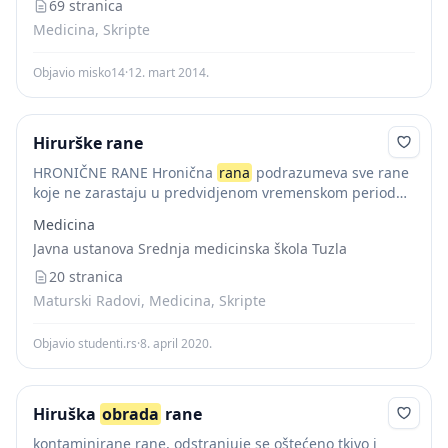
rane i spriječiti...
69 stranica
Medicina, Skripte
Objavio misko14
·
12. mart 2014.
Hirurške rane
HRONIČNE RANE Hronična
rana
podrazumeva sve rane
koje ne zarastaju u predvidjenom vremenskom periodu
za tip i lokalizaciju rane, a sam proces zarastanja traje
Medicina
duže od šest nedelja. Etiološki najčešći...
Javna ustanova Srednja medicinska škola Tuzla
20 stranica
Maturski Radovi, Medicina, Skripte
Objavio studenti.rs
·
8. april 2020.
Hiruška
obrada
rane
kontaminirane rane, odstranjuje se oštećeno tkivo i