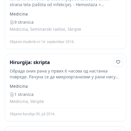
strana tela (zaštita od infekcije). - Hemostaza =
zaustavljanje krvarenja. Sprečava se nastanak
Medicina
hematoma i seroma, važno je da područje u kojem se...
9 stranica
Medicina, Seminarski radovi, Skripte
Objavio studenti.rs
·
14. septembar 2016.
Hirurgija: skripta
Обрада оних рана у првих 6 часова од настанка
повреде. Рачуна се да микроорганизми у рани нису
стигли да продру у дубље слојеве ткива, већ се
Medicina
задржавају на површини ране....
1 stranica
Medicina, Skripte
Objavio kuralija
·
30. jul 2014.