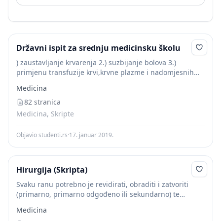
Državni ispit za srednju medicinsku školu
) zaustavljanje krvarenja 2.) suzbijanje bolova 3.)
primjenu transfuzije krvi,krvne plazme i nadomjesnih
tekućina 4.) primjena antibiotika i kemoterapijskih
Medicina
sredstava 5.) visokokaloričnu prehranu bogatu
vitaminima Lokalno liječenje Kod otvorenih ozljeda...
82 stranica
Medicina, Skripte
Objavio studenti.rs
·
17. januar 2019.
Hirurgija (Skripta)
Svaku ranu potrebno je revidirati, obraditi i zatvoriti
(primarno, primarno odgođeno ili sekundarno) te
provesti poslijeoperacijsko liječenje. Glavni cilj pri
Medicina
kirurškoj obradi rane jeste osigurati primarno cijeljene