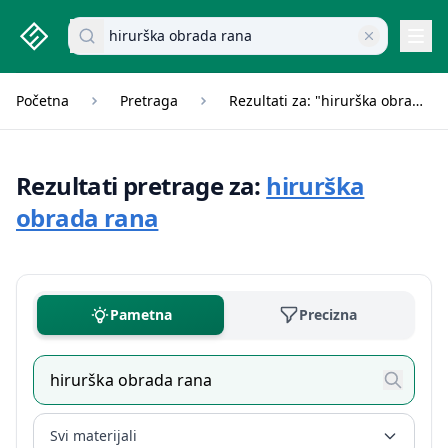
studenti.rs home page
Pretraži dokumente
Navi
Početna
Pretraga
Rezultati za: "hirurška obrada rana"
Rezultati pretrage za:
hirurška
obrada rana
Pametna
Precizna
Svi materijali