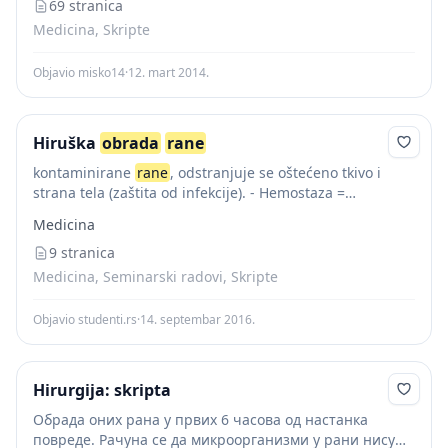
rane
69 stranica
i spriječiti...
Medicina, Skripte
Objavio misko14
·
12. mart 2014.
Hiruška
obrada
rane
kontaminirane
rane
, odstranjuje se oštećeno tkivo i
strana tela (zaštita od infekcije). - Hemostaza =
zaustavljanje krvarenja. Sprečava se nastanak
Medicina
hematoma i seroma, važno je da područje u kojem se...
9 stranica
Medicina, Seminarski radovi, Skripte
Objavio studenti.rs
·
14. septembar 2016.
Hirurgija: skripta
Обрада оних рана у првих 6 часова од настанка
повреде. Рачуна се да микроорганизми у рани нису