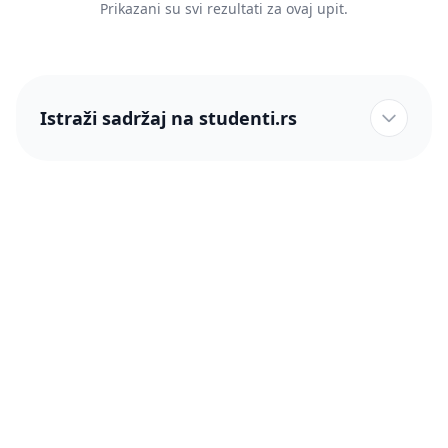
Prikazani su svi rezultati za ovaj upit.
Istraži sadržaj na studenti.rs
studenti.rs naslovnica
Više od 250 hiljada studenata nam je ukazalo poverenje!
studenti.rs
Podrška
O nama
Pomoć