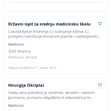
Državni ispit za srednju medicinsku školu
) zaustavljanje krvarenja 2.) suzbijanje bolova 3.)
primjenu transfuzije krvi,krvne plazme i nadomjesnih
tekućina 4.) primjena antibiotika i kemoterapijskih
Medicina
sredstava 5.) visokokaloričnu prehranu bogatu
vitaminima Lokalno liječenje Kod otvorenih ozljeda...
82 stranica
Medicina, Skripte
Objavio studenti.rs
·
17. januar 2019.
Hirurgija (Skripta)
Svaku ranu potrebno je revidirati, obraditi i zatvoriti
(primarno, primarno odgođeno ili sekundarno) te
provesti poslijeoperacijsko liječenje. Glavni cilj pri
Medicina
kirurškoj obradi
rane
jeste osigurati primarno cijeljene