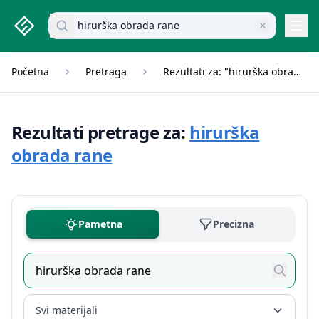
studenti.rs home page
Pretraži dokumente
Navi
Početna
Pretraga
Rezultati za: "hirurška obrada rane"
Rezultati pretrage za:
hirurška
obrada rane
Pametna
Precizna
Svi materijali