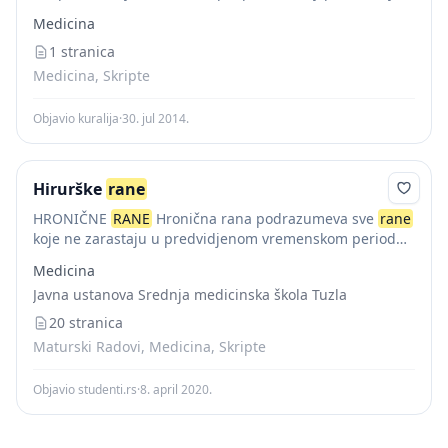
стигли да продру у дубље слојеве ткива, већ се
Medicina
задржавају на површини ране....
1 stranica
Medicina, Skripte
Objavio kuralija
·
30. jul 2014.
Hirurške
rane
HRONIČNE
RANE
Hronična rana podrazumeva sve
rane
koje ne zarastaju u predvidjenom vremenskom periodu
za tip i lokalizaciju
rane
, a sam proces zarastanja traje
Medicina
duže od šest nedelja. Etiološki najčešći...
Javna ustanova Srednja medicinska škola Tuzla
20 stranica
Maturski Radovi, Medicina, Skripte
Objavio studenti.rs
·
8. april 2020.