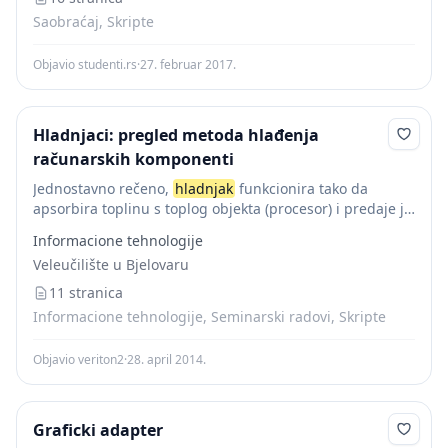
Saobraćaj, Skripte
Objavio studenti.rs
·
27. februar 2017.
Hladnjaci: pregled metoda hlađenja
računarskih komponenti
Jednostavno rečeno,
hladnjak
funkcionira tako da
apsorbira toplinu s toplog objekta (procesor) i predaje je
hladnijem objektu (zrak) koji ima veći toplinski kapacitet.
Informacione tehnologije
Ovaj brzi prijenos energije dovodi do toplinske...
Veleučilište u Bjelovaru
11 stranica
Informacione tehnologije, Seminarski radovi, Skripte
Objavio veriton2
·
28. april 2014.
Graficki adapter