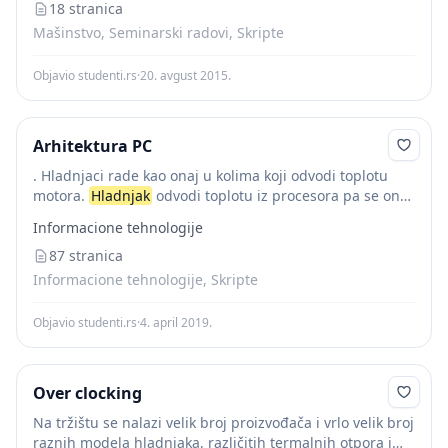
18 stranica
Mašinstvo, Seminarski radovi, Skripte
Objavio studenti.rs
·
20. avgust 2015.
Arhitektura PC
. Hladnjaci rade kao onaj u kolima koji odvodi toplotu
motora.
Hladnjak
odvodi toplotu iz procesora pa se ona
može izbaciti iz sistema. Ovo se čini upotrebom
Informacione tehnologije
termičkih provodnika (obično...
87 stranica
Informacione tehnologije, Skripte
Objavio studenti.rs
·
4. april 2019.
Over clocking
Na tržištu se nalazi velik broj proizvođača i vrlo velik broj
raznih modela hladnjaka, različitih termalnih otpora i