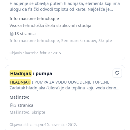
Hladjenje se obavlja putem hladnjaka, elementa koji ima
ulogu da fizički odvodi toplotu od karte. Najčešće je
napravljen od metala koji ima dobru termalnu
Informacione tehnologije
provodljivost kao što su aluminijum ili...
Visoka tehnološka škola strukovnih studija
18 stranica
Informacione tehnologije, Seminarski radovi, Skripte
Objavio cikacrni
·
2. februar 2015.
Hladnjak
i pumpa
HLADNJAK
I PUMPA ZA VODU ODVOĐENJE TOPLINE
Zadatak hladnjaka (kilera) je da toplinu koju voda donosi
iz motora prenosi u atmosferu.
Hladnjak
je sastavljen
Mašinstvo
od gornje i donje vodne komore...
3 stranica
Mašinstvo, Skripte
Objavio aldina.mujkic
·
10. novembar 2012.