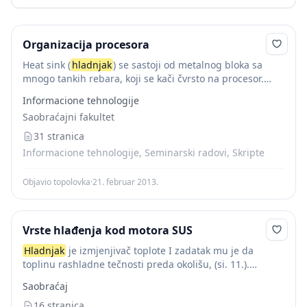
Organizacija procesora
Heat sink (
hladnjak
) se sastoji od metalnog bloka sa
mnogo tankih rebara, koji se kači čvrsto na procesor.
Hladnjak
odvlači toplotu procesora, tako što je uvećana
Informacione tehnologije
površina na kojoj se...
Saobraćajni fakultet
31 stranica
Informacione tehnologije, Seminarski radovi, Skripte
Objavio topolovka
·
21. februar 2013.
Vrste hlađenja kod motora SUS
Hladnjak
je izmjenjivač toplote I zadatak mu je da
toplinu rashladne tečnosti preda okolišu, (si. 11.).
Povećanjem rashladne površine intenzivira se prijelaz
Saobraćaj
toplote, pa se
hladnjak
Izrađuje iz velikog broja...
16 stranica