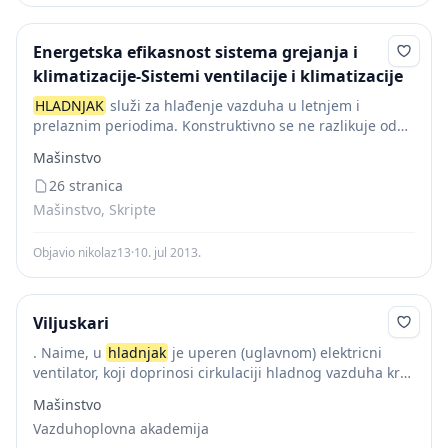
Energetska efikasnost sistema grejanja i
klimatizacije-Sistemi ventilacije i klimatizacije
HLADNJAK
služi za hlađenje vazduha u letnjem i
prelaznim periodima. Konstruktivno se ne razlikuje od
grejača. I hladnjaci su, kao i grejači izrađeni od
Mašinstvo
orebrenih cevi. Mogu se izrađivati od...
26 stranica
Mašinstvo, Skripte
Objavio nikolaz13
·
10. jul 2013.
Viljuskari
. Naime, u
hladnjak
je uperen (uglavnom) elektricni
ventilator, koji doprinosi cirkulaciji hladnog vazduha kroz
“sace” hladnjaka, hladeci tako tecnost koja tuda
Mašinstvo
istovremeno prolazi. Obicno se, sa obe strane
Vazduhoplovna akademija
hladnjaka,...