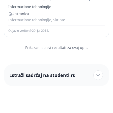
cijena. Termalni otpor je jedinica kojom se izražava broj
Informacione tehnologije
porasta temperature po...
4 stranica
Informacione tehnologije, Skripte
Objavio veriton2
·
20. jul 2014.
Prikazani su svi rezultati za ovaj upit.
Istraži sadržaj na studenti.rs