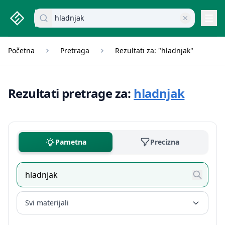
studenti.rs home page
Pretraži dokumente
Navi
Početna
Pretraga
Rezultati za: "hladnjak"
Rezultati pretrage za:
hladnjak
Pametna
Precizna
Svi materijali