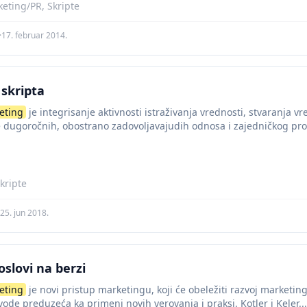
eting/PR, Skripte
·
17. februar 2014.
 skripta
eting
je integrisanje aktivnosti istraživanja vrednosti, stvaranja vr
e dugoročnih, obostrano zadovoljavajudih odnosa i zajedničkog pr
ama (stejkholderima). U holističkom pristupu...
kripte
25. jun 2018.
oslovi na berzi
eting
je novi pristup marketingu, koji će obeležiti razvoj marketin
vode preduzeća ka primeni novih verovanja i praksi. Kotler i Keler...