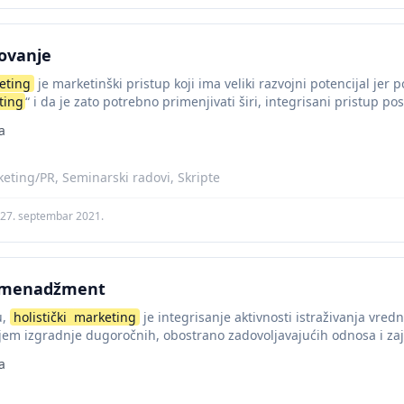
lovanje
eting
je marketinški pristup koji ima veliki razvojni potencijal jer 
ting
“ i da je zato potrebno primenjivati širi, integrisani pristup pos
a
eting/PR, Seminarski radovi, Skripte
27. septembar 2021.
menadžment
u,
holistički
marketing
je integrisanje aktivnosti istraživanja vredn
iljem izgradnje dugoročnih, obostrano zadovoljavajućih odnosa i z
snim grupama (stejkholderima)....
a