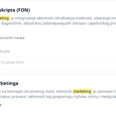
skripta (FON)
eting
je integrisanje aktivnosti istraživanja vrednosti, stvaranja vr
e dugoročnih, obostrano zadovoljavajudih odnosa i zajedničkog pr
ama (stejkholderima). U holističkom pristupu...
zacionih nauka
kripte
·
15. januar 2014.
ketinga
 na konceptu drustvenog mark. Holisticki
marketing
je zasnovan n
ama, procesa i aktivnosti koji prepoznaju njihovu sirinu i medjuza
a