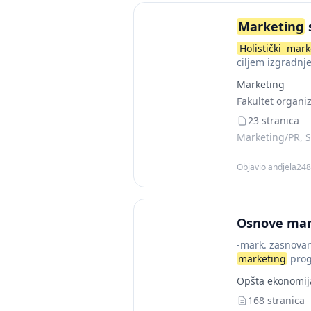
Marketing
Holistički
mark
ciljem izgradnj
interesnim grup
Marketing
Fakultet organi
23 stranica
Marketing/PR, S
Objavio andjela248
Osnove mar
-mark. zasnovan
marketing
progr
Opšta ekonomij
168 stranica