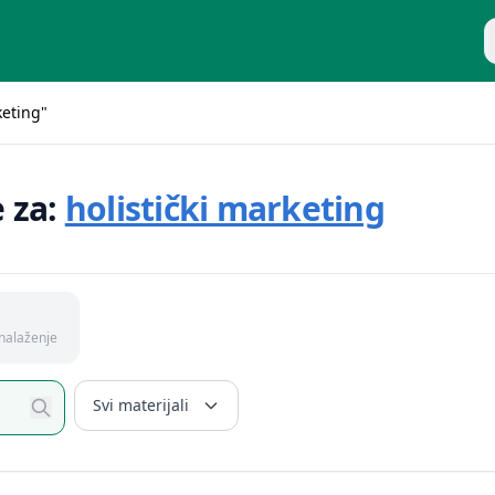
P
keting"
e za:
holistički marketing
nalaženje
Svi materijali