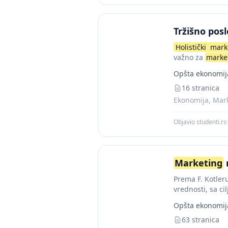
Tržišno pos
Holistički
mark
važno za
marke
Opšta ekonomij
16 stranica
Ekonomija, Mark
Objavio studenti.rs
·
Marketing
Prema F. Kotler
vrednosti, sa c
ključnim intere
Opšta ekonomij
63 stranica