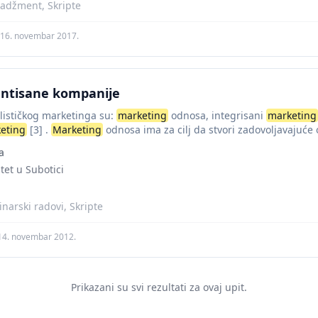
adžment, Skripte
16. novembar 2017.
jentisane kompanije
ističkog marketinga su:
marketing
odnosa, integrisani
marketing
eting
[3] .
Marketing
odnosa ima za cilj da stvori zadovoljavajuće
erima...
a
tet u Subotici
narski radovi, Skripte
14. novembar 2012.
Prikazani su svi rezultati za ovaj upit.