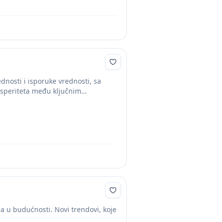
ednosti i isporuke vrednosti, sa
osperiteta među ključnim
ga u budućnosti. Novi trendovi, koje