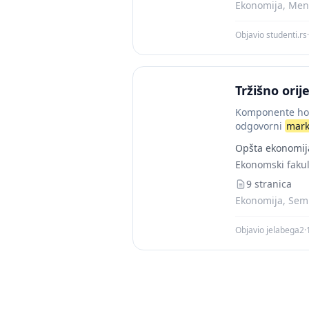
Ekonomija, Men
Objavio studenti.rs
·
Tržišno ori
Komponente hol
odgovorni
mark
i drugima partn
Opšta ekonomij
Ekonomski fakul
9 stranica
Ekonomija, Semi
Objavio jelabega2
·