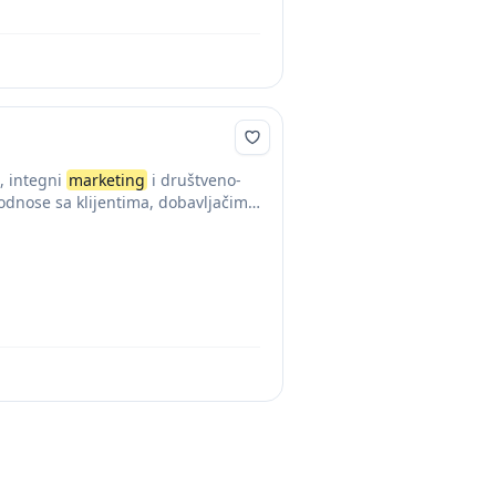
, integni
marketing
i društveno-
 odnose sa klijentima, dobavljačima