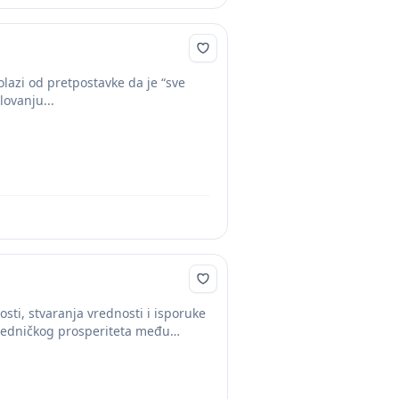
polazi od pretpostavke da je “sve
lovanju...
osti, stvaranja vrednosti i isporuke
ajedničkog prosperiteta među