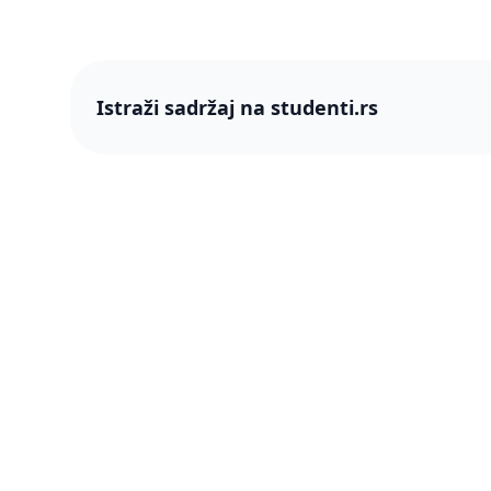
Istraži sadržaj na studenti.rs
studenti
studenti.rs naslovnica
O nama
Više od 250 hiljada studenata nam je
Blog
ukazalo poverenje! Napredujmo zajedno,
pametnije.