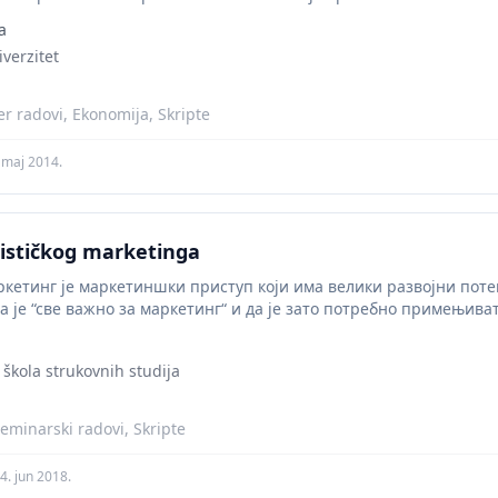
a
verzitet
r radovi, Ekonomija, Skripte
 maj 2014.
ističkog marketinga
кетинг је маркетиншки приступ који има велики развојни поте
а је “све важно за маркетинг“ и да је зато потребно примењив
 škola strukovnih studija
eminarski radovi, Skripte
4. jun 2018.