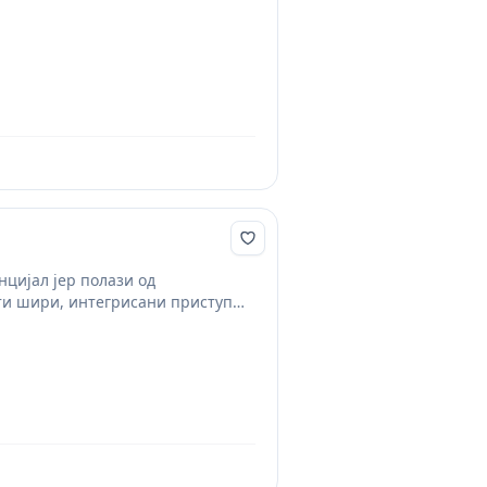
нцијал јер полази од
ати шири, интегрисани приступ