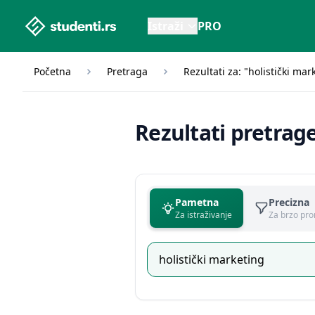
studenti.rs home page
Istraži
PRO
Početna
Pretraga
Rezultati za: "holistički mar
Rezultati pretrag
Pametna
Precizna
Za istraživanje
Za brzo pro