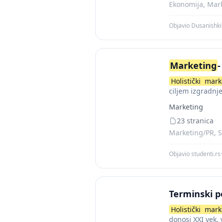
Ekonomija, Mark
Objavio Dusanishki
Marketing
-
Holistički
mark
ciljem izgradnj
interesnim grup
Marketing
23 stranica
Marketing/PR, S
Objavio studenti.rs
·
Terminski p
Holistički
mark
donosi XXI vek, 