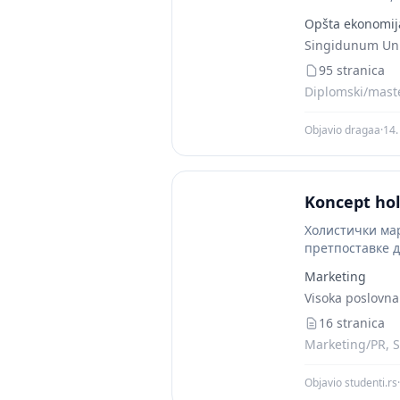
Opšta ekonomij
Singidunum Uni
95 stranica
Diplomski/maste
Objavio dragaa
·
14.
Koncept hol
Холистички мар
претпоставке д
пословању...
Marketing
Visoka poslovna
16 stranica
Marketing/PR, S
Objavio studenti.rs
·