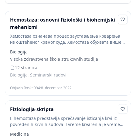
Hemostaza: osnovni fiziološki i biohemijski
mehanizmi
Хемостаза означава процес заустављења крварења
из оштећеног крвног суда. Хемостаза обухвата више
процеса:  Констрикцију (сужававање) крвног суда, 
Biologija
Стварање тромбоцитног чепа,  Формирање крвног
Visoka zdravstvena škola strukovnih studija
угрушка (коагулација),  Стабилизацију крвног...
12 stranica
Biologija, Seminarski radovi
Objavio Roske994
·
8. decembar 2022.
Fiziologija-skripta
 hemostaza predstavlja sprečavanje isticanja krvi iz
povređenih krvnih sudova  vreme krvarenja je vreme
koje protekne od ternutka povređivanja krvnog suda do
Medicina