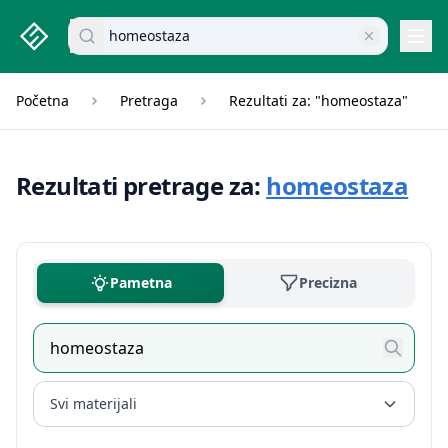
studenti.rs home page
Pretraži dokumente
Navi
Početna
Pretraga
Rezultati za: "homeostaza"
Rezultati pretrage za:
homeostaza
Pametna
Precizna
Svi materijali