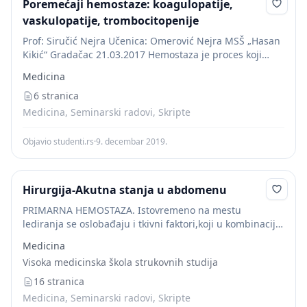
Poremećaji hemostaze: koagulopatije,
vaskulopatije, trombocitopenije
Prof: Siručić Nejra Učenica: Omerović Nejra MSŠ „Hasan
Kikić“ Gradačac 21.03.2017 Hemostaza je proces koji
sprečava gubljenje krvi poslije povrede nekog krvnog
Medicina
suda. Ona se sastoji iz rane reakcije, primarne...
6 stranica
Medicina, Seminarski radovi, Skripte
Objavio studenti.rs
·
9. decembar 2019.
Hirurgija-Akutna stanja u abdomenu
PRIMARNA HEMOSTAZA. Istovremeno na mestu
lediranja se oslobađaju i tkivni faktori,koji u kombinaciji
sa faktorima iz trombocita aktiviraju proteine plazme,
Medicina
čime počinje koagulaciona kaskada, koja rezultira
Visoka medicinska škola strukovnih studija
stvaranjem fibrina – trombociti...
16 stranica
Medicina, Seminarski radovi, Skripte