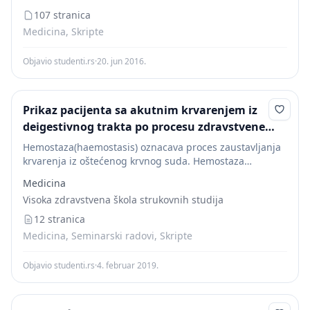
ternutka prestanka izlaženja krvi  postoje tri...
107 stranica
Medicina, Skripte
Objavio studenti.rs
·
20. jun 2016.
Prikaz pacijenta sa akutnim krvarenjem iz
deigestivnog trakta po procesu zdravstvene
nege
Hemostaza(haemostasis) oznacava proces zaustavljanja
krvarenja iz oštećenog krvnog suda. Hemostaza
obuhvata više procesa: - Konstrikciju (sužavavanje)
Medicina
krvnog suda - Stvaranje trombocitnog čepa - Formiranje
Visoka zdravstvena škola strukovnih studija
krvnog ugruška (koagulacija) - Stabilizaciju krvnog...
12 stranica
Medicina, Seminarski radovi, Skripte
Objavio studenti.rs
·
4. februar 2019.