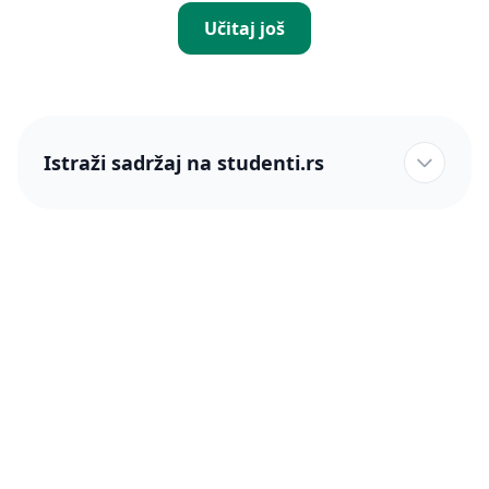
Učitaj još
Istraži sadržaj na studenti.rs
studenti.rs naslovnica
Više od 250 hiljada studenata nam je ukazalo poverenje!
studenti.rs
Podrška