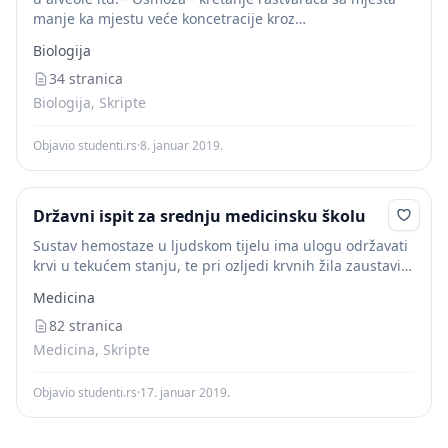
manje ka mjestu veće koncetracije kroz
semipermeabilnu membranu. Primjeri: Resorpcija vode
Biologija
iz crijevnog trakta u krv i iz krvi u...
34 stranica
Biologija, Skripte
Objavio studenti.rs
·
8. januar 2019.
Državni ispit za srednju medicinsku školu
Sustav hemostaze u ljudskom tijelu ima ulogu održavati
krvi u tekućem stanju, te pri ozljedi krvnih žila zaustaviti
krvarenje na mjestu oštećenja. Sustav se sastoji od
Medicina
krvnih žila, trombocita, plazmatskih...
82 stranica
Medicina, Skripte
Objavio studenti.rs
·
17. januar 2019.