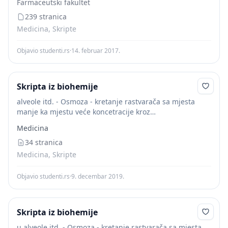
Farmaceutski fakultet
hormon i jetra...
239 stranica
Medicina, Skripte
Objavio studenti.rs
·
14. februar 2017.
Skripta iz biohemije
alveole itd. - Osmoza - kretanje rastvarača sa mjesta
manje ka mjestu veće koncetracije kroz
semipermeabilnu membranu. Primjeri: Resorpcija vode
Medicina
iz crijevnog trakta u krv i iz krvi u crijeva...
34 stranica
Medicina, Skripte
Objavio studenti.rs
·
9. decembar 2019.
Skripta iz biohemije
u alveole itd. - Osmoza - kretanje rastvarača sa mjesta