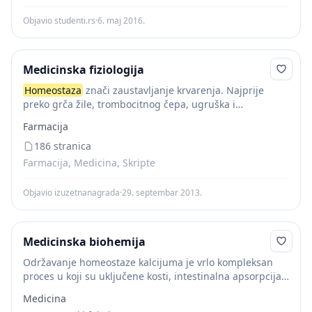
Objavio studenti.rs
·
6. maj 2016.
Medicinska fiziologija
Homeostaza
znači zaustavljanje krvarenja. Najprije
preko grča žile, trombocitnog čepa, ugruška i
urastanjem vezivnog tkiva u ugrušak. U ozlijeđenoj žili
Farmacija
dolazi do kontrakcije glatkih mišića zbog lokalnog
miogenog spazma (...
186 stranica
Farmacija, Medicina, Skripte
Objavio izuzetnanagrada
·
29. septembar 2013.
Medicinska biohemija
Održavanje homeostaze kalcijuma je vrlo kompleksan
proces u koji su uključene kosti, intestinalna apsorpcija
kalcijuma unetog hranom i renasno izlučivanje.
Medicina
Paratiroidne žlezde u kojima se stvara paratiroidni