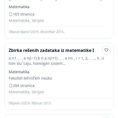
ovakvih sistema: metoda neodređenih koeficijenata i
Matematika
Lagranžova metoda varijacije konstanti....
165 stranica
Matematika, Skripte
Objavio tijana1203
·
9. decembar 2014.
Zbirka rešenih zadataka iz matematike I
a n1 . . . a n(i−1) b n a n(i+1) . . . a nn , i = 1, 2, . . ., n. U
tom sluˇcaju, homogen sistem...
Matematika
Fakultet tehničkih nauka
284 stranica
Matematika, Skripte
Objavio r2d2
·
6. februar 2013.