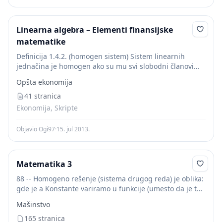
Linearna algebra – Elementi finansijske
matematike
Definicija 1.4.2. (homogen sistem) Sistem linearnih
jednačina je homogen ako su mu svi slobodni članovi
jednaki nuli. Primer 1.4.2. : Dat je sledeći homogen
Opšta ekonomija
sistem linearnih jednačina: x+2y-z+4r=0 3x-y+6z-5r=0
Definicija...
41 stranica
Ekonomija, Skripte
Objavio Ogi97
·
15. jul 2013.
Matematika 3
88 -- Homogeno rešenje (sistema drugog reda) je oblika:
gde je a Konstante variramo u funkcije (umesto da je to
konstanta, pretvaramo se da je to funkcija argumenta t)
Mašinstvo
Izvode...
165 stranica