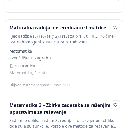
Maturalna radnja: determinante i matrice
. Jednadžbe (5) i (6) te (12) i (13) za b 1 ≠ 0 i b 2 ≠ 0 čine
tzv. nehomogeni sustav, a za b 1 =b 2 =0...
Matematika
Sveučilište u Zagrebu
28 stranica
Matematika, Skripte
Objavio izuzetnanagrada
·
1. mart 2011.
Matematika 3 – Zbirka zadataka sa rešenjima i
uputstvima za rešavanje
Sistem je oblika (sistem 3. reda): ili u razvijenom obliku:
gde su a su funkcije. Postoje dve metode za rešavanje