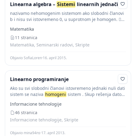
Linearna algebra –
Sistemi
linearnih jednačina
nazivamo nehomogenim sistemom ako slobodni članovi
b i nisu svi istovremeno 0, u suprotnom je homogen. 
Skup rešenja ovog sistema jednačina je skup svih n–
Matematika
torki brojeva ( x...
11 stranica
Matematika, Seminarski radovi, Skripte
Objavio SofiaLoren
·
16. april 2015.
Linearno programiranje
Ako su svi slobodni članovi istovremeno jednaki nuli dati
sistem se naziva
homogeni
sistem . Skup rešenja datog
sistema je skup uređenih n -torki realnih brojeva (, x x
Informacione tehnologije
1...
46 stranica
Informacione tehnologije, Skripte
Objavio mina94ns
·
17. april 2013.