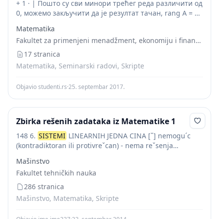
sistemi
)
+ 1 · | Пошто су сви минори трећег реда различити од
0, можемо закључити да је резултат тачан, rang А = 3.
8. Решити хомогени систем једначина 2 x...
Matematika
Fakultet za primenjeni menadžment, ekonomiju i finansije
17 stranica
Matematika, Seminarski radovi, Skripte
Objavio studenti.rs
·
25. septembar 2017.
Zbirka rešenih zadataka iz Matematike 1
148 6.
SISTEMI
LINEARNIH JEDNA CINA [ˇ] nemogu´c
(kontradiktoran ili protivreˇcan) - nema reˇsenja
Homogen sistem je uvek saglasan (uvek ima bar
Mašinstvo
trivijalno reˇsenje :(0 , . . ., 0))....
Fakultet tehničkih nauka
286 stranica
Mašinstvo, Matematika, Skripte