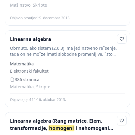
Mašinstvo, Skripte
Objavio prsutjedi
·
9. decembar 2013.
Linearna algebra
Obrnuto, ako sistem (2.6.3) ima jedinstveno reˇsenje,
tada on ne moˇze imati slobodne promenljive, ˇsto
znaˇci da mora biti r = n. Kod homogenog sistema
Matematika
jednaˇcina (b 1 = b...
Elektronski fakultet
386 stranica
Matematika, Skripte
Objavio jojo111
·
16. oktobar 2013.
Linearna algebra (Rang matrice, Elem.
transformacije,
homogeni
i nehomogeni