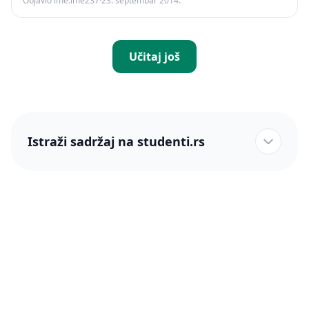
Objavio ime.ime237
·
23. septembar 2014.
Učitaj još
Istraži sadržaj na studenti.rs
studenti.rs naslovnica
Više od 250 hiljada studenata nam je ukazalo poverenje!