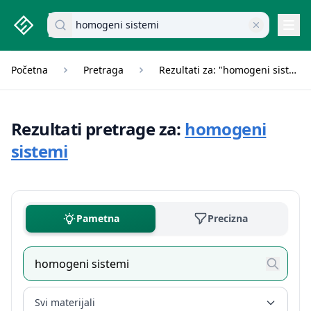
studenti.rs home page
Pretraži dokumente
Navi
Početna
Pretraga
Rezultati za: "homogeni sistemi"
Rezultati pretrage za:
homogeni
sistemi
Pametna
Precizna
Svi materijali