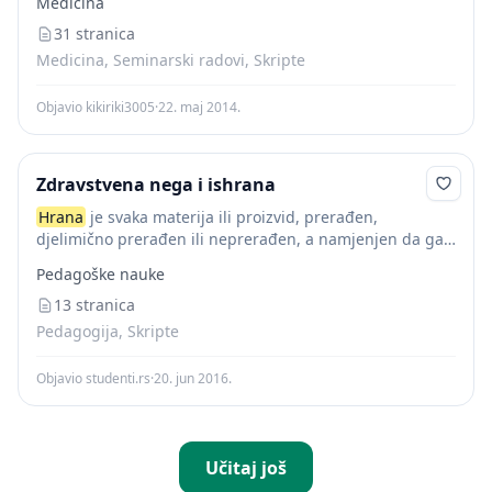
Medicina
градивни материјал за раст и размножавање
организма. Комплетну храну која задовољава...
31 stranica
Medicina, Seminarski radovi, Skripte
Objavio kikiriki3005
·
22. maj 2014.
Zdravstvena nega i ishrana
Hrana
je svaka materija ili proizvid, prerađen,
djelimično prerađen ili neprerađen, a namjenjen da ga
ljudi upotrebljavaju ili se može pretpostaviti da će ga
Pedagoške nauke
ljudi upotrebljavati. Sve što unosimo na...
13 stranica
Pedagogija, Skripte
Objavio studenti.rs
·
20. jun 2016.
Učitaj još