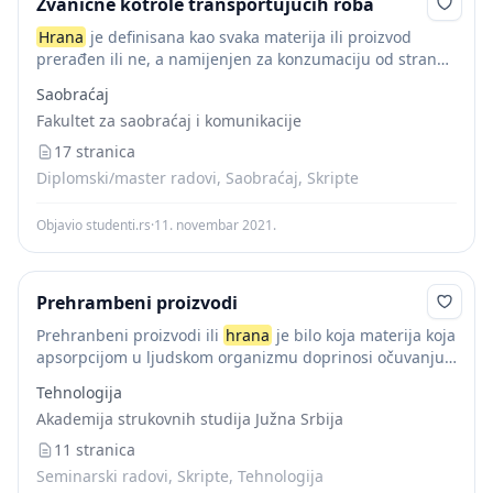
Zvanične kotrole transportujućih roba
Hrana
je definisana kao svaka materija ili proizvod
prerađen ili ne, a namijenjen za konzumaciju od strane
ljudi, uključujući piće, žvake, aditive i začine. Uključuje
Saobraćaj
vodu : koja služi za...
Fakultet za saobraćaj i komunikacije
17 stranica
Diplomski/master radovi, Saobraćaj, Skripte
Objavio studenti.rs
·
11. novembar 2021.
Prehrambeni proizvodi
Prehranbeni proizvodi ili
hrana
je bilo koja materija koja
apsorpcijom u ljudskom organizmu doprinosi očuvanju
njegove ravnoteže. Hranu u užem smislu čine sledeći
Tehnologija
sastojci: ugljeni hidrati, belančevine, masti, vitamini i...
Akademija strukovnih studija Južna Srbija
11 stranica
Seminarski radovi, Skripte, Tehnologija