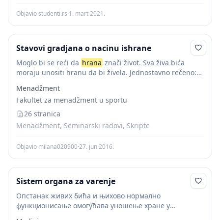
Objavio studenti.rs
·
1. mart 2021.
Stavovi gradjana o nacinu ishrane
Moglo bi se reći da
hrana
znači život. Sva živa bića
moraju unositi hranu da bi živela. Jednostavno rečeno:
ako ne jedete neko vreme, umrećete. Ako
hrana
koju
Menadžment
unosite ne...
Fakultet za menadžment u sportu
26 stranica
Menadžment, Seminarski radovi, Skripte
Objavio milana020900
·
27. jun 2016.
Sistem organa za varenje
Опстанак живих бића и њихово нормално
функционисање омогућава уношење хране у
организам јер је храна извор енергије, али и