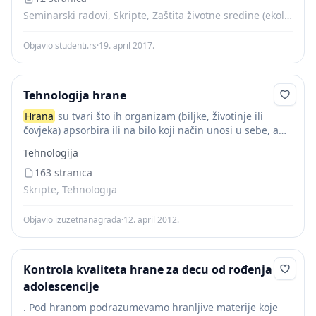
Seminarski radovi, Skripte, Zaštita životne sredine (ekologija)
Objavio studenti.rs
·
19. april 2017.
Tehnologija hrane
Hrana
su tvari što ih organizam (biljke, životinje ili
čovjeka) apsorbira ili na bilo koji način unosi u sebe, a
služe mu za nadoknadu utrošene energije i za izgradnju
Tehnologija
tijela...
163 stranica
Skripte, Tehnologija
Objavio izuzetnanagrada
·
12. april 2012.
Kontrola kvaliteta hrane za decu od rođenja do
adolescencije
. Pod hranom podrazumevamo hranljive materije koje