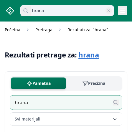
studenti.rs home page
Pretraži dokumente
Navi
Početna
Pretraga
Rezultati za: "hrana"
Rezultati pretrage za:
hrana
Pametna
Precizna
Svi materijali