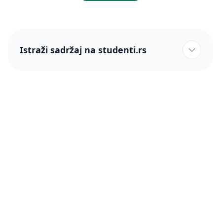
Istraži sadržaj na studenti.rs
studenti.rs naslovnica
Više od 250 hiljada studenata nam je ukazalo poverenje!
studenti.rs
Podrška
O nama
Pomoć
Blog
Kontakt