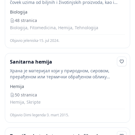
čovek uzima od biljnih i životinjskih proizvoda, kao i
mineralnog dela sveta, radi održavanja života i radne
Biologija
sposobnosti. Vrlo je široka raznolikost u...
48 stranica
Biologija, Fitomedicina, Hemija, Tehnologija
Objavio jeleniska
·
15. jul 2024.
Sanitarna hemija
Храна је материјал који у природном, сировом,
прерађеном или термички обрађеном облику
конзумирају људи за задовољавање физиолошких и
Hemija
емотивних потреба.
50 stranica
Hemija, Skripte
Objavio Dimi legenda
·
3. mart 2015.