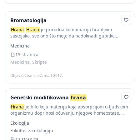
Bromatologija
Hrana
Hrana
je prirodna kombinacija hranljivih
sastojaka, sve ono što moţe da nadoknadi gubitke
čvrstih i tečnih delova čovečjeg organizma i omogući
Medicina
njegovo normalno funkcionisanje, rast i razvoj. Čine je...
15 stranica
Medicina, Skripte
Objavio Ceamila
·
2. mart 2017.
Genetski modifikovana
hrana
Hrana
je bilo koja materija koja apsorpcijom u ljudskom
organizmu doprinosi očuvanju njegove homeostaze.
Hranu u užem smislu čine sljedeći Sve životne
Ekologija
namirnice, osim nekih izuzetaka(voda za piće, mineralne
Fakultet za ekologiju
vode...
12 stranica