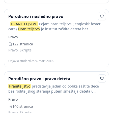
Porodicno i nasledno pravo
.
HRANITELJSTVO
Pojam hraniteljstva ( engleski: foster
care)
Hraniteljstvo
je institut zaštite deteta bez
roditeljskog staranja, ali deteta koje je pod roditeljskim
Pravo
staranjem u slučajevima kada postoji posebna
potrebada dete...
122 stranica
Pravo, Skripte
Objavio studenti.rs
·
9. mart 2016.
Porodično pravo i pravo deteta
Hraniteljstvo
predstavlja jedan od oblika zaštite dece
bez roditeljskog staranja putem smeštaja deteta u
drugu hraniteljsku porodicu koja će biti u mogućnosti
Pravo
da mu pruži ono što njegova prirodna porodica...
140 stranica
Pravo, Skripte