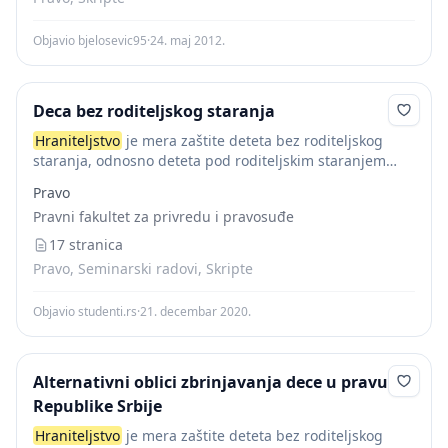
Objavio bjelosevic95
·
24. maj 2012.
Deca bez roditeljskog staranja
Hraniteljstvo
je mera zaštite deteta bez roditeljskog
staranja, odnosno deteta pod roditeljskim staranjem
koje ima smetnje u psihofizičkom razvoju ili poremećaj
Pravo
ponašanja, a koje privremeno ne može da živi sa...
Pravni fakultet za privredu i pravosuđe
17 stranica
Pravo, Seminarski radovi, Skripte
Objavio studenti.rs
·
21. decembar 2020.
Alternativni oblici zbrinjavanja dece u pravu
Republike Srbije
Hraniteljstvo
je mera zaštite deteta bez roditeljskog