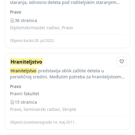
staranja, odnosno deteta pod roditeljskim staranjem
koje ima smetnje u psihofizičkom razvoju ili poremećaj
Pravo
ponašanja, a koje privremeno ne može da živi sa...
36 stranica
Diplomski/master radovi, Pravo
Objavio Kacko
·
28. jul 2022.
Hraniteljstvo
Hraniteljstvo
predstavlja oblik zaštite deteta u
porodičnoj sredini. Međutim potreba za hraniteljstvom
može biti posledica smetnji u psiho-fizičkom razvoju
Pravo
deteta, ali i kod postojanja poremećaja ponašanja kod
Pravni fakultet
deteta. Potreba postoji...
15 stranica
Pravo, Seminarski radovi, Skripte
Objavio izuzetnanagrada
·
14. maj 2011.