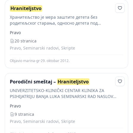
Hraniteljstvo
Хранитељство је мера заштите детета без
родитељског старања, односно детета под
родитељским старањем које има сметње у
Pravo
психофизичком развоју или поремећај понашања, а
које привремено не може да живи са...
20 stranica
Pravo, Seminarski radovi, Skripte
Objavio marina-gr
·
29. oktobar 2012.
Porodični smeštaj –
Hraniteljstvo
UNIVERZITETSKO-KLINIČKI CENTAR KLINIKA ZA
PSIHIJATRIJU BANJA LUKA SEMINARSKI RAD NASLOV
TEME: PORODIČNI SMJEŠTAJ (
HRANITELJSTVO
) Mentor :
Pravo
Mr sc med dr Nera Zivlak-Radulović Ime i prezime
doktora : Nataša...
9 stranica
Pravo, Seminarski radovi, Skripte