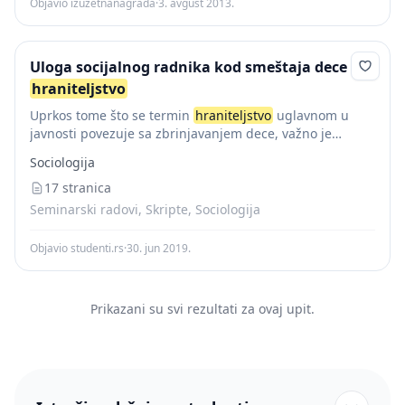
Objavio izuzetnanagrada
·
3. avgust 2013.
Uloga socijalnog radnika kod smeštaja dece u
hraniteljstvo
Uprkos tome što se termin
hraniteljstvo
uglavnom u
javnosti povezuje sa zbrinjavanjem dece, važno je
napomenuti da ovo nije jedini oblik hraniteljstva. Naime,
Sociologija
hraniteljstvo
kao oblik izvaninstitucionalnog tretmana
unutar prakse...
17 stranica
Seminarski radovi, Skripte, Sociologija
Objavio studenti.rs
·
30. jun 2019.
Prikazani su svi rezultati za ovaj upit.