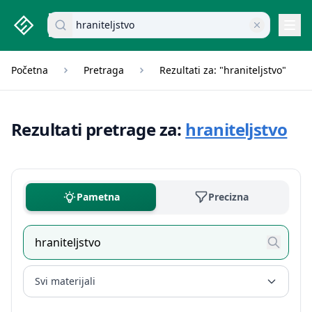
studenti.rs home page
Pretraži dokumente
Navi
Početna
Pretraga
Rezultati za: "hraniteljstvo"
Rezultati pretrage za:
hraniteljstvo
Pametna
Precizna
Svi materijali