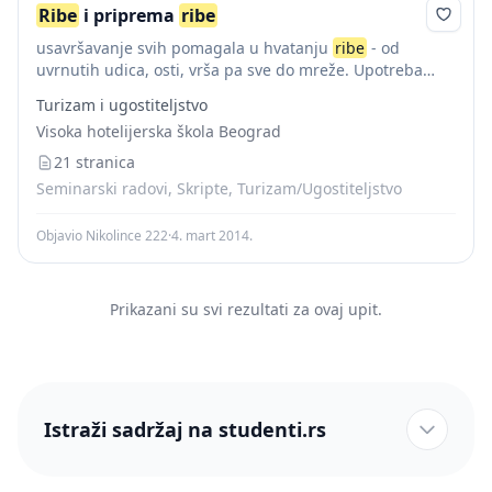
Ribe
i priprema
ribe
usavršavanje svih pomagala u hvatanju
ribe
- od
uvrnutih udica, osti, vrša pa sve do mreže. Upotreba
različitih plovila i sve pogodnijih čamaca omogućavala je
Turizam i ugostiteljstvo
da tada neslućeni razvoj i...
Visoka hotelijerska škola Beograd
21 stranica
Seminarski radovi, Skripte, Turizam/Ugostiteljstvo
Objavio Nikolince 222
·
4. mart 2014.
Prikazani su svi rezultati za ovaj upit.
Istraži sadržaj na studenti.rs