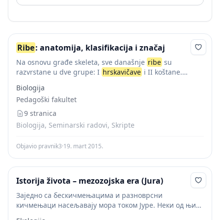
Ribe
: anatomija, klasifikacija i značaj
Na osnovu građe skeleta, sve današnje
ribe
su
razvrstane u dve grupe: I
hrskavičave
i II koštane.
Hrskavičave
ribe
su najstarija grupa riba. Njihov skelet
Biologija
je hrskavičav, a telo je...
Pedagoški fakultet
9 stranica
Biologija, Seminarski radovi, Skripte
Objavio pravnik3
·
19. mart 2015.
Istorija života – mezozojska era (Jura)
Заједно са бескичмењацима и разноврсни
кичмењаци насељавају мора током Јуре. Неки од њих
су повезани са данашњим групама, док су други