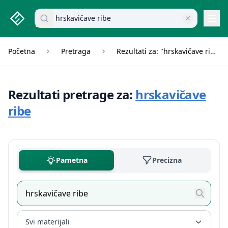
studenti.rs home page
Pretraži dokumente
Navi
Početna
Pretraga
Rezultati za: "hrskavičave ribe"
Rezultati pretrage za:
hrskavičave
ribe
Pametna
Precizna
Svi materijali