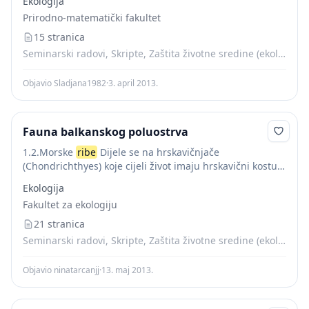
Ekologija
ишчезли. Најчешће су биле хрскавичаве рибе
Prirodno-matematički fakultet
(Chondrichthyes) и кошљорибе...
15 stranica
Seminarski radovi, Skripte, Zaštita životne sredine (ekologija)
Objavio Sladjana1982
·
3. april 2013.
Fauna balkanskog poluostrva
1.2.Morske
ribe
Dijele se na hrskavičnjače
(Chondrichthyes) koje cijeli život imaju hrskavični kostur
(najpoznatiji su morski psi, mačke i raže) i košutnjače
Ekologija
(Osteichthyes) koje imaju pravi kostur i u koje...
Fakultet za ekologiju
21 stranica
Seminarski radovi, Skripte, Zaštita životne sredine (ekologija)
Objavio ninatarcanjj
·
13. maj 2013.