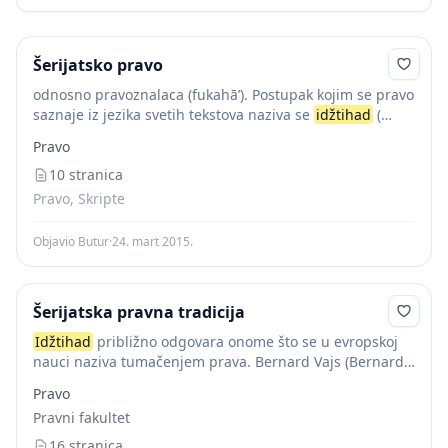
Šerijatsko pravo
odnosno pravoznalaca (fukahā’). Postupak kojim se pravo
saznaje iz jezika svetih tekstova naziva se
idžtihad
(
idjtihād ), a definiše se kao „napor pravnika radi
Pravo
formulisanja pravnih propisa na osnovu...
10 stranica
Pravo, Skripte
Objavio Butur
·
24. mart 2015.
Šerijatska pravna tradicija
Idžtihad
približno odgovara onome što se u evropskoj
nauci naziva tumačenjem prava. Bernard Vajs (Bernard
Weiss), savremeni poznavalac islamskog prava,
Pravo
primećuje da se
idžtihad
od tumačenja prava razlikuje
Pravni fakultet
po tome...
16 stranica