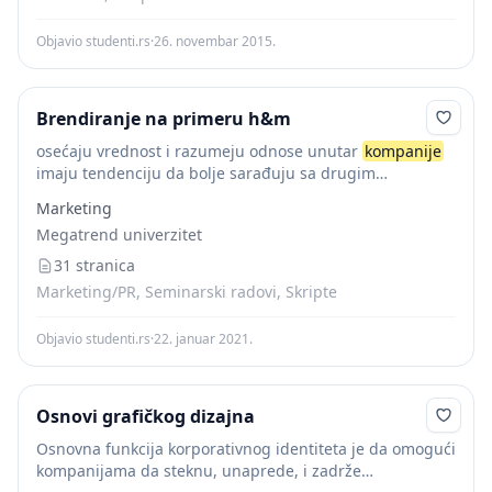
Objavio studenti.rs
·
26. novembar 2015.
Brendiranje na primeru h&m
osećaju vrednost i razumeju odnose unutar
kompanije
imaju tendenciju da bolje sarađuju sa drugim
odeljenjima i imaju poboljšani opšti učinak. Spolja,
Marketing
korporativni
identitet
određuje u kakvim pravcima bi
Megatrend univerzitet
trebalo da...
31 stranica
Marketing/PR, Seminarski radovi, Skripte
Objavio studenti.rs
·
22. januar 2021.
Osnovi grafičkog dizajna
Osnovna funkcija korporativnog identiteta je da omogući
kompanijama da steknu, unaprede, i zadrže