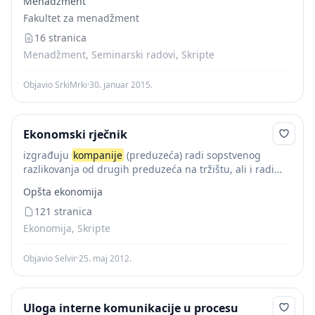
Menadžment
imidž koji stvara sebi u okruženju. Sadržan je u skupu
Fakultet za menadžment
osobina...
16 stranica
Menadžment, Seminarski radovi, Skripte
Objavio SrkiMrki
·
30. januar 2015.
Ekonomski rječnik
izgrađuju
kompanije
(preduzeća) radi sopstvenog
razlikovanja od drugih preduzeća na tržištu, ali i radi
većeg i intenzivnijeg poistovećivanja zaposlenih sa
Opšta ekonomija
svojom firmom. Korporativni
identitet
se bazira na
unificiranju i razvijanju...
121 stranica
Ekonomija, Skripte
Objavio Selvir
·
25. maj 2012.
Uloga interne komunikacije u procesu