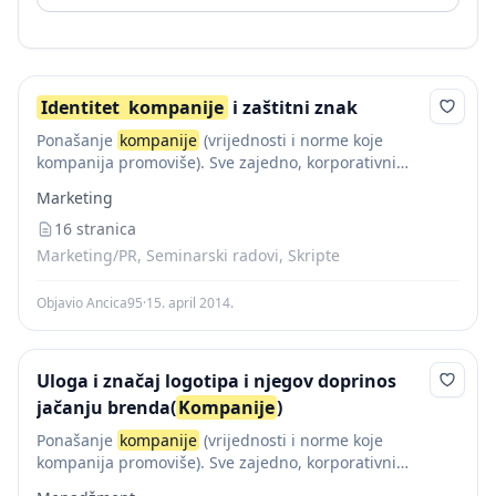
Identitet
kompanije
i zaštitni znak
Ponašanje
kompanije
(vrijednosti i norme koje
kompanija promoviše). Sve zajedno, korporativni
identitet
je lice
kompanije
okrenuto prema javnosti, tj.
Marketing
imidž koji stvara sebi u okruženju. Sadržan je u skupu
osobina...
16 stranica
Marketing/PR, Seminarski radovi, Skripte
Objavio Ancica95
·
15. april 2014.
Uloga i značaj logotipa i njegov doprinos
jačanju brenda(
Kompanije
)
Ponašanje
kompanije
(vrijednosti i norme koje
kompanija promoviše). Sve zajedno, korporativni
identitet
je lice
kompanije
okrenuto prema javnosti, tj.