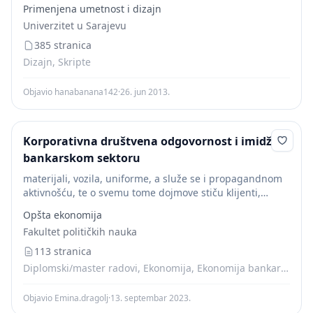
konkurentsku prednost. Sa samim razvojem marketinga
Primenjena umetnost i dizajn
i odnosa sa javnošću (PR-a) u modernom smislu reči
Univerzitet u Sarajevu
korporacijski
identitet
...
385 stranica
Dizajn, Skripte
Objavio hanabanana142
·
26. jun 2013.
Korporativna društvena odgovornost i imidž u
bankarskom sektoru
materijali, vozila, uniforme, a služe se i propagandnom
aktivnošću, te o svemu tome dojmove stiču klijenti,
poslanici, finansijeri, široko javnost i vlastito osoblje. [26]
Opšta ekonomija
Vizualni
identitet
nastaje planiranim, koordiniranim i...
Fakultet političkih nauka
113 stranica
Diplomski/master radovi, Ekonomija, Ekonomija bankarstvo i finansije, Menadžment
Objavio Emina.dragolj
·
13. septembar 2023.