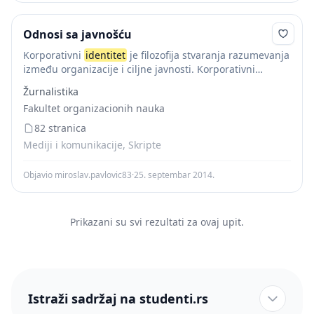
Odnosi sa javnošću
Korporativni
identitet
je filozofija stvaranja razumevanja
između organizacije i ciljne javnosti. Korporativni
identitet
je način na koji se kompanija objektivno
Žurnalistika
prepoznaje . Svrha korporativnog identiteta je da Otkloni
Fakultet organizacionih nauka
nedostatak informacija...
82 stranica
Mediji i komunikacije, Skripte
Objavio miroslav.pavlovic83
·
25. septembar 2014.
Prikazani su svi rezultati za ovaj upit.
Istraži sadržaj na studenti.rs