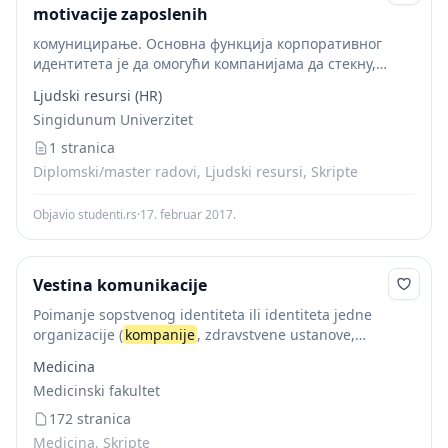
motivacije zaposlenih
комуницирање. Основна функција корпоративног
идентитета је да омогући компанијама да стекну,
унапреде и задрже конкурентску предност. Са самим
Ljudski resursi (HR)
развојем маркетинга и ПР-а у 113 Алексић, А.,:
Singidunum Univerzitet
Пословна етика - елеменат...
1 stranica
Diplomski/master radovi, Ljudski resursi, Skripte
Objavio studenti.rs
·
17. februar 2017.
Vestina komunikacije
Poimanje sopstvenog identiteta ili identiteta jedne
organizacije (
kompanije
, zdravstvene ustanove,
institucije itd.) je identično poimanju samog sebe tj.
Medicina
ljudskom poimanju sopstvenog identiteta. Može se
Medicinski fakultet
definisati da je
identitet
jedinstven.
Identitet
...
172 stranica
Medicina, Skripte