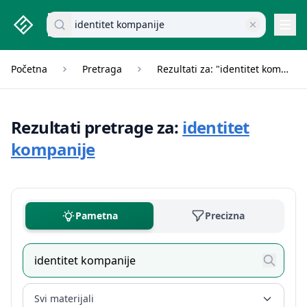
studenti.rs home page
Pretraži dokumente
Navi
Početna
Pretraga
Rezultati za: "identitet kompanije"
Rezultati pretrage za:
identitet
kompanije
Pametna
Precizna
Svi materijali