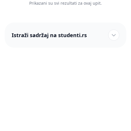
Prikazani su svi rezultati za ovaj upit.
Istraži sadržaj na studenti.rs
studenti.rs naslovnica
Više od 250 hiljada studenata nam je ukazalo poverenje!
studenti.rs
Podrška
O nama
Pomoć