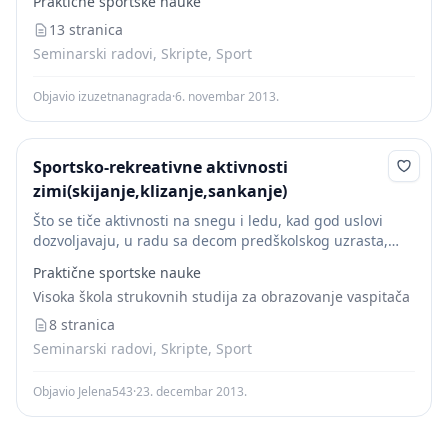
Praktične sportske nauke
snijeg,...
13 stranica
Seminarski radovi, Skripte, Sport
Objavio izuzetnanagrada
·
6. novembar 2013.
Sportsko-rekreativne aktivnosti
zimi(skijanje,klizanje,sankanje)
Što se tiče aktivnosti na snegu i ledu, kad god uslovi
dozvoljavaju, u radu sa decom predškolskog uzrasta,
treba primenjivati ovu aktivnost. Na snegu se mogu
Praktične sportske nauke
izdvoditi sledeće aktivnosti:
igre
...
Visoka škola strukovnih studija za obrazovanje vaspitača
8 stranica
Seminarski radovi, Skripte, Sport
Objavio Jelena543
·
23. decembar 2013.