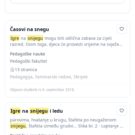
Časovi na snegu
Igre
na
snijegu
mogu biti odlična zabava za cijeli
razred. Osim toga, djeca će provesti vrijeme na svježem
zraku (samo 15 minuta na zimskom suncu, dati će
Pedagoške nauke
djetetu dnevnu dozu...
Pedagoški fakultet
13 stranica
Pedagogija, Seminarski radovi, Skripte
Objavio studenti.rs
·
4. septembar 2018.
Igre
na
snijegu
i ledu
parovima, hvatanje u krugu, štafeta po neugaženom
snijegu
, štafeta između grudvi... Slika br. 2 - Loptanje na
snijegu
5 3. 1. 2.
Igre
skokova i preskakanja Skok u puni