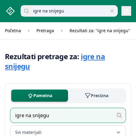
studenti.rs home page
Pretraži dokumente
Navi
Početna
Pretraga
Rezultati za: "igre na snijegu"
Rezultati pretrage za:
igre na
snijegu
Pametna
Precizna
Svi materijali