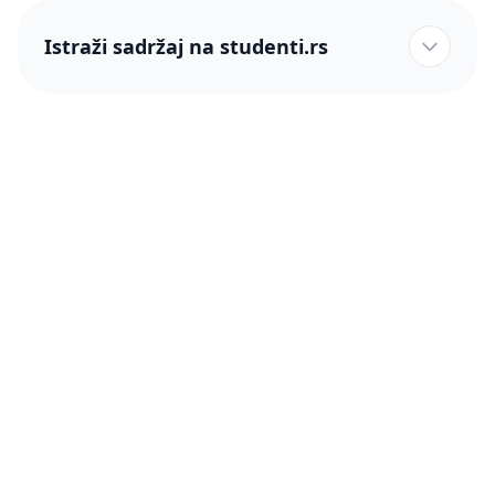
Istraži sadržaj na studenti.rs
studenti.rs naslovnica
Više od 250 hiljada studenata nam je ukazalo poverenje!
studenti.rs
Podrška
O nama
Pomoć
Blog
Kontakt
PRO članstvo (Cene)
Status
Šta je PRO članstvo
Pravno