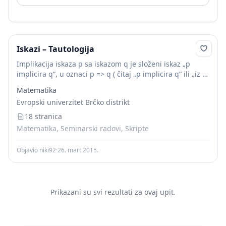
Iskazi – Tautologija
Implikacija iskaza p sa iskazom q je složeni iskaz „p
implicira q“, u oznaci p => q ( čitaj „p implicira q“ ili „iz p
slijedi q“), koji je tačan...
Matematika
Evropski univerzitet Brčko distrikt
18 stranica
Matematika, Seminarski radovi, Skripte
Objavio niki92
·
26. mart 2015.
Prikazani su svi rezultati za ovaj upit.