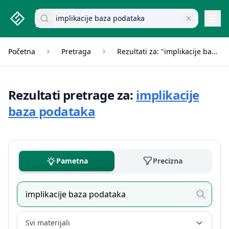
studenti.rs home page
Pretraži dokumente
Navi
Početna
Pretraga
Rezultati za: "implikacije baza podataka"
Rezultati pretrage za:
implikacije
baza podataka
Pametna
Precizna
Svi materijali