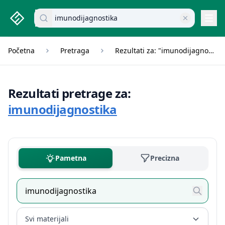
studenti.rs home page
Pretraži dokumente
Navi
Početna
Pretraga
Rezultati za: "imunodijagnostika"
Rezultati pretrage za:
imunodijagnostika
Pametna
Precizna
Svi materijali