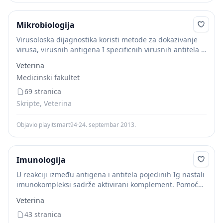
Mikrobiologija
Virusoloska dijagnostika koristi metode za dokazivanje
virusa, virusnih antigena I specificnih virusnih antitela iz
bolesnickog materijala. Postoji vise nacina za
Veterina
dijagnostiku virusnih infekcija: 1. izolovanje virusa 2.
Medicinski fakultet
direktna detekcija virusa,...
69 stranica
Skripte, Veterina
Objavio playitsmart94
·
24. septembar 2013.
Imunologija
U reakciji između antigena i antitela pojedinih Ig nastali
imunokompleksi sadrže aktivirani komplement. Pomoću
označenih antitela specifičnih za komplement može se
Veterina
reakcijom imunofluorescencije ustanoviti postojanje
imunokompleksa, što ponekad ima dijagnostičko...
43 stranica