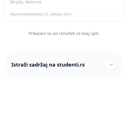
Skripte, Veterina
Objavio kameleonkac
·
23. oktobar 2014.
Prikazani su svi rezultati za ovaj upit.
Istraži sadržaj na studenti.rs
studenti.rs naslovnica