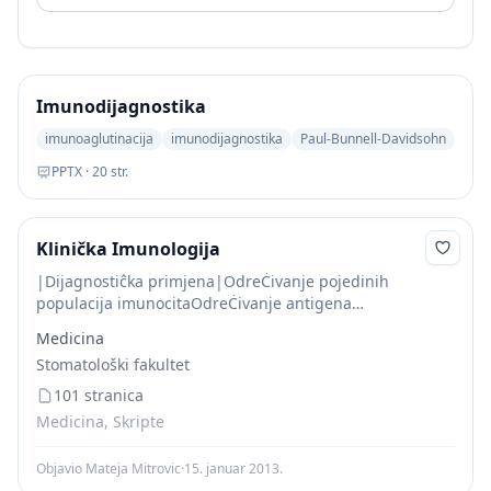
Imunodijagnostika
imunoaglutinacija
imunodijagnostika
Paul-Bunnell-Davidsohn
PPTX · 20 str.
Klinička Imunologija
|Dijagnostiĉka primjena|OdreĊivanje pojedinih
populacija imunocitaOdreĊivanje antigena
HLADokazivanje nametnikaDokazivanje
Medicina
mikroorganizamaOdreĊivanje tumorskih biljega i
Stomatološki fakultet
antigenaOdreĊivanje hormonaRadioimunološka
detekcija tumora (imunoscintigrafija)| |---|---|
101 stranica
|Terapijska primjena|Imunosupresija (presaĊivanje
Medicina, Skripte
tkiva i organa...
Objavio Mateja Mitrovic
·
15. januar 2013.