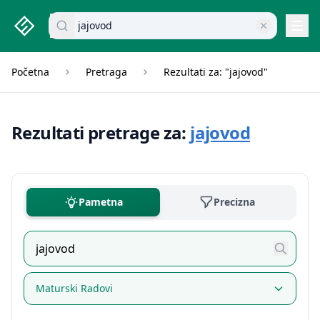
studenti.rs home page
Pretraži dokumente
Navi
Početna
Pretraga
Rezultati za: "jajovod"
Rezultati pretrage za:
jajovod
Pametna
Precizna
Maturski Radovi