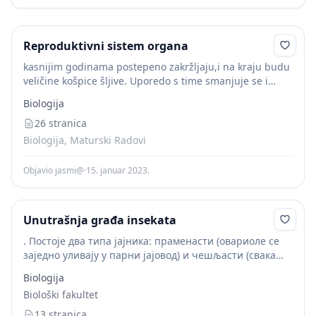
Reproduktivni sistem organa
kasnijim godinama postepeno zakržljaju,i na kraju budu
veličine košpice šljive. Uporedo s time smanjuje se i
lučenje polnih hormona u njima. 5 Švob T., Milojković A.,
Biologija
Mandić P.: ( 1972)...
26 stranica
Biologija, Maturski Radovi
Objavio jasmi@
·
15. januar 2023.
Unutrašnja građa insekata
. Постоје два типа јајника: праменасти (овариоле се
заједно уливају у парни јајовод) и чешљасти (свака
овариола се посебно улива у парни јајовод). Јајоводи
Biologija
су парни органи (oviductus – цјеволиког...
Biološki fakultet
13 stranica