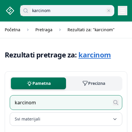
studenti.rs home page
Pretraži dokumente
Navi
Početna
Pretraga
Rezultati za: "karcinom"
Rezultati pretrage za:
karcinom
Pametna
Precizna
Svi materijali