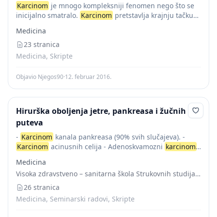
Karcinom
je mnogo kompleksniji fenomen nego što se
inicijalno smatralo.
Karcinom
pretstavlja krajnju tačku
multistepenog procesa koji obuhvata karcinomske gene
Medicina
i stimulativne i inhibitorne signale koji nastaju ili su
kontrolisani...
23 stranica
Medicina, Skripte
Objavio Njegos90
·
12. februar 2016.
Hirurška oboljenja jetre, pankreasa i žučnih
puteva
-
Karcinom
kanala pankreasa (90% svih slučajeva). -
Karcinom
acinusnih celija - Adenoskvamozni
karcinom
.
- Cistadenokarcinom (ozbiljan i mucinozni tip). -
Medicina
Karcinom
dzinovskih celija - Invazivni adenokarcinom
Visoka zdravstveno – sanitarna škola Strukovnih studija “VISAN”
povezana sa cističnom...
26 stranica
Medicina, Seminarski radovi, Skripte