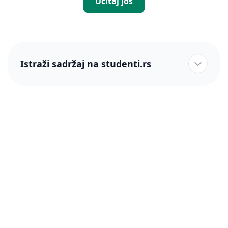
Učitaj još
Istraži sadržaj na studenti.rs
studenti.rs naslovnica
Više od 250 hiljada studenata nam je ukazalo poverenje!
studenti.rs
Podrška
O nama
Pomoć