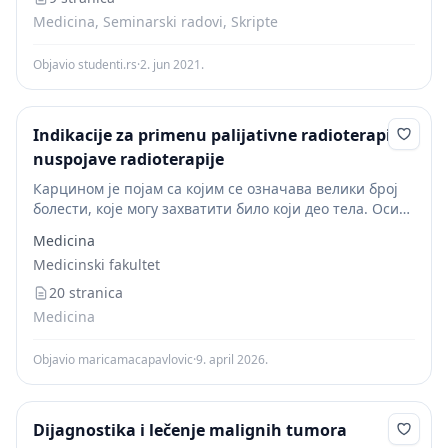
Medicina, Seminarski radovi, Skripte
Objavio studenti.rs
·
2. jun 2021.
Indikacije za primenu palijativne radioterapije i
nuspojave radioterapije
Карцином је појам са којим се означава велики број
болести, које могу захватити било који део тела. Осим
појма карцином, као синоним се користе рак, малигни
Medicina
тумор или неоплазма. Рак...
Medicinski fakultet
20 stranica
Medicina
Objavio maricamacapavlovic
·
9. april 2026.
Dijagnostika i lečenje malignih tumora