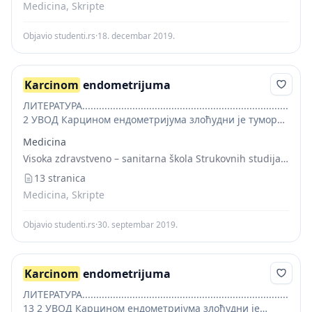
Medicina, Skripte
Objavio studenti.rs
·
18. decembar 2019.
Karcinom
endometrijuma
ЛИТЕРАТУРА....................................................................................
2 УВОД Карцином ендометријума злоћудни је тумор
који настаје из малигно промењених ћелија
Medicina
ендометријумске слузнице. Јавља се обично код
Visoka zdravstveno – sanitarna škola Strukovnih studija “VISAN”
старијих жена више година после менопаузе. Може,
међутим, да се...
13 stranica
Medicina, Skripte
Objavio studenti.rs
·
30. septembar 2019.
Karcinom
endometrijuma
ЛИТЕРАТУРА.....................................................................................
13 2 УВОД Карцином ендометријума злоћудни је