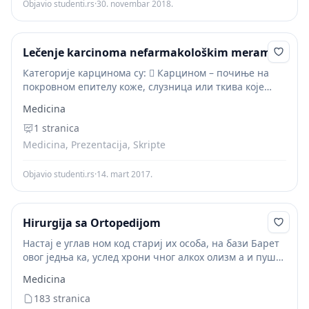
Objavio studenti.rs
·
30. novembar 2018.
Lečenje karcinoma nefarmakološkim merama
Категорије карцинома су:  Карцином – почиње на
покровном епителу коже, слузница или ткива које
покривају унутрашње органе,  Сарком – рак меких
Medicina
ткива – влакна мишића, костију, хрскавице, масног...
1 stranica
Medicina, Prezentacija, Skripte
Objavio studenti.rs
·
14. mart 2017.
Hirurgija sa Ortopedijom
Настај е углав ном код стариј их особа, на бази Барет
овог једња ка, услед хрони чног алкох олизм а и пуше
ња Тимус срце, аорта, трахеа, бронхије аорта,
Medicina
инфекције...
183 stranica