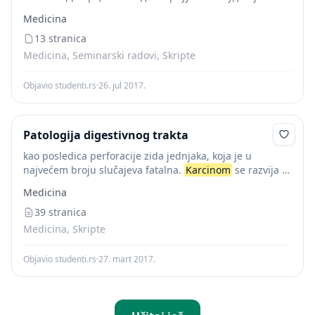
тумор који настаје из малигно промењених ћелија
Medicina
ендометријумске слузнице. Јавља се обично код
старијих жена више година после менопаузе. Може,
13 stranica
међутим, да...
Medicina, Seminarski radovi, Skripte
Objavio studenti.rs
·
26. jul 2017.
Patologija digestivnog trakta
kao posledica perforacije zida jednjaka, koja je u
najvećem broju slučajeva fatalna.
Karcinom
se razvija iz
pločasto-višeslojnog epitela koji oblaže jednjak, ali se
Medicina
može razviti i iz žlezdanih formacija koje...
39 stranica
Medicina, Skripte
Objavio studenti.rs
·
27. mart 2017.