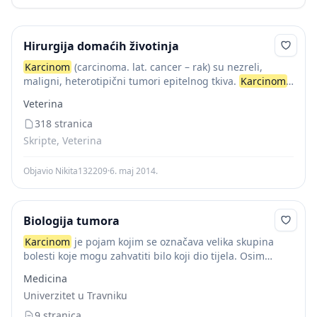
Hirurgija domaćih životinja
Karcinom
(carcinoma. lat. cancer – rak) su nezreli,
maligni, heterotipični tumori epitelnog tkiva.
Karcinom
i
se iznimno mogu pojaviti i tamo gdje u normalnim
Veterina
prilikama nema epitela. U tom slučaju...
318 stranica
Skripte, Veterina
Objavio Nikita132209
·
6. maj 2014.
Biologija tumora
Karcinom
je pojam kojim se označava velika skupina
bolesti koje mogu zahvatiti bilo koji dio tijela. Osim
pojma
karcinom
, kao sinonim se koriste rak, maligni
Medicina
tumor ili neoplazma. Rak je...
Univerzitet u Travniku
9 stranica