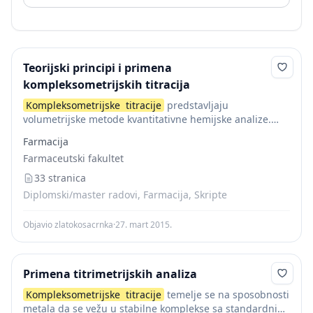
Teorijski principi i primena
kompleksometrijskih titracija
Kompleksometrijske
titracije
predstavljaju
volumetrijske metode kvantitativne hemijske analize.
One imaju široku primenu zbog svoje jednostavnosti,
Farmacija
tačnosti i ekonomičnosti. Omogućavaju brzo, tačno i
Farmaceutski fakultet
jednostavno određivanje gotovo svakog metalnog jona.
Određivanje metalnih...
33 stranica
Diplomski/master radovi, Farmacija, Skripte
Objavio zlatokosacrnka
·
27. mart 2015.
Primena titrimetrijskih analiza
Kompleksometrijske
titracije
temelje se na sposobnosti
metala da se vežu u stabilne komplekse sa standardnim