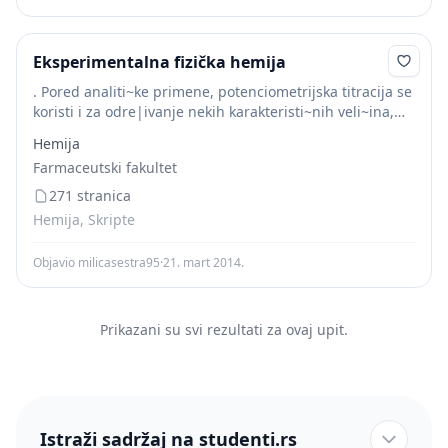
Eksperimentalna fizička hemija
. Pored analiti~ke primene, potenciometrijska titracija se
koristi i za odre|ivanje nekih karakteristi~nih veli~ina,
kao {to su konstante protolize kiselina i baza, konstante
Hemija
stabilnosti kompleksa, proizvod rastvorljivosti i
Farmaceutski fakultet
standardni oksidoredukcioni...
271 stranica
Hemija, Skripte
Objavio milicasestra95
·
21. mart 2014.
Prikazani su svi rezultati za ovaj upit.
Istraži sadržaj na studenti.rs