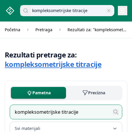
studenti.rs home page
Pretraži dokumente
Navi
Početna
Pretraga
Rezultati za: "kompleksometrijske titracije"
Rezultati pretrage za:
kompleksometrijske titracije
Pametna
Precizna
Svi materijali