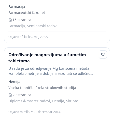
rastvorom reagensa. Metalni joni ponašaju se pri tome
Farmacija
kao elektron-akceptori, a joni reagensa kao elektron-
Farmaceutski fakultet
donori....
15 stranica
Farmacija, Seminarski radovi
Objavio afiliask
·
9. maj 2022.
Određivanje magnezijuma u šumećim
tabletama
U radu je za odredjivanje Mg korišćena metoda
kompleksometrije a dobijeni rezultati se odlično
poklapaju sa deklarisanim vrednostima.
Hemija
Kompleksometrija ( kompleksometrijska titracija,
Visoka tehnička škola strukovnih studija
helatometrija) je oblik volumetrijske analize u kojoj se...
29 stranica
Diplomski/master radovi, Hemija, Skripte
Objavio mimik97
·
30. decembar 2014.