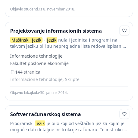
Objavio studenti.rs
·
8. novembar 2018.
Projektovanje informacionih sistema
Mašinski
jezik
-
jezik
nula i jedinica I programi na
takvom jeziku bili su nepregledne liste redova ispisanih
nulama i jedinicama. Pisanje takvih programa bilo je
Informacione tehnologije
mukotrpno, njihovo čitanje još...
Fakultet poslovne ekonomije
144 stranica
Informacione tehnologije, Skripte
Objavio bikajkula
·
30. januar 2014.
Softver računarskog sistema
Programski
jezik
je bilo koji od veštačkih jezika kojim je
moguće dati detaljne instrukcije računaru. Te instrukcije
se mogu izvršavati direktno kada su ugrađene u računar