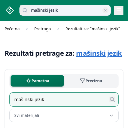
studenti.rs home page
Pretraži dokumente
Navi
Početna
Pretraga
Rezultati za: "mašinski jezik"
Rezultati pretrage za:
mašinski jezik
Pametna
Precizna
Svi materijali