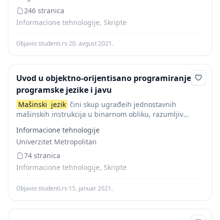
246 stranica
Informacione tehnologije, Skripte
Objavio studenti.rs
·
20. avgust 2021.
Uvod u objektno-orijentisano programiranje:
programske jezike i javu
Mašinski
jezik
čini skup ugrađeih jednostavnih
mašinskih instrukcija u binarnom obliku, razumljiv
računaru ali ne i ljudima.
Mašinski
jezik
čini skup
Informacione tehnologije
ugrađeih jednostavnih mašinskih instrukcija. Ove
Univerzitet Metropolitan
instrukcije su u obliku...
74 stranica
Informacione tehnologije, Skripte
Objavio studenti.rs
·
15. januar 2021.