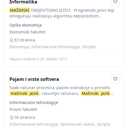
Informatika
MAŠINSKI
ORIJENTISANI JEZICI - Programski jezici koji
omogućuju realizaciju algoritma neposrednim
unošenjem mašinskih instrukcija u binarnom kodu
Opšta ekonomija
nazivaju se
mašinski
jezici. To znači da za svaki računar
Ekonomski fakultet
postoji poseban program...
53 stranica
Ekonomija, Informacione tehnologije, Skripte
Objavio studenti.rs
·
20. oktobar 2015.
Pojam i vrste softvera
Svaki računar procesira ulazne instrukcije u prirodni
mašinski
jezik
, razumljiv računaru.
Mašinski
jezik
numeričke kodove za reprezentaciju osnovnih
Informacione tehnologije
aritmetičkih operacija računara (+,-, . /), logičkih
Pravni fakultet
operacija poređenja, premeštanje brojeva, ponavljanja...
18 stranica
Informacione tehnologije, Seminarski radovi, Skripte