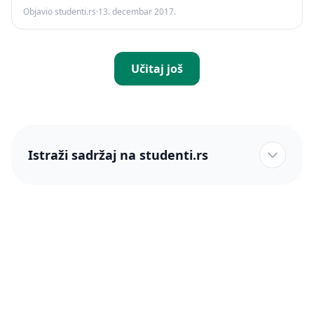
Objavio studenti.rs
·
13. decembar 2017.
Učitaj još
Istraži sadržaj na studenti.rs
studenti.rs naslovnica