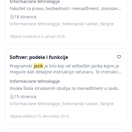
Informacione tehnologije
u posebnom obliku koji...
Fakultet za pravo, bezbednost i menadžment „Konstantin Veliki“
18 stranica
Informacione tehnologije, Seminarski radovi, Skripte
Objavio studenti.rs
·
3. januar 2018.
Softver: podela i funkcije
Programski
jezik
je bilo koji od veštačkih jezika kojim je
moguće dati detaljne instrukcije računaru. Te instrukcije
se mogu izvršavati direktno kada su ugrađene u računar
Informacione tehnologije
u posebnom obliku koji...
Visoka škola strukovnih studija za menadžment u saobraćaju
15 stranica
Informacione tehnologije, Seminarski radovi, Skripte
Objavio eldina.h
·
15. decembar 2014.