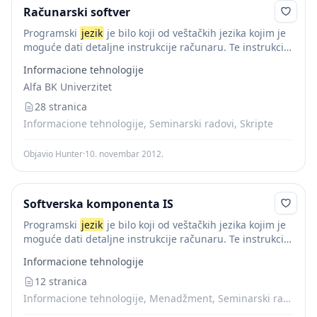
Računarski softver
Programski
jezik
je bilo koji od veštačkih jezika kojim je
moguće dati detaljne instrukcije računaru. Te instrukcije
se mogu izvršavati direktno kada su ugrađene u računar
Informacione tehnologije
u posebnom obliku koji...
Alfa BK Univerzitet
28 stranica
Informacione tehnologije, Seminarski radovi, Skripte
Objavio Hunter
·
10. novembar 2012.
Softverska komponenta IS
Programski
jezik
je bilo koji od veštačkih jezika kojim je
moguće dati detaljne instrukcije računaru. Te instrukcije
se mogu izvršavati direktno kada su ugrađene u računar
Informacione tehnologije
u posebnom obliku koji...
12 stranica
Informacione tehnologije, Menadžment, Seminarski radovi, Skripte