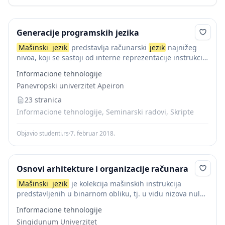
Generacije programskih jezika
Mašinski
jezik
predstavlja računarski
jezik
najnižeg
nivoa, koji se sastoji od interne reprezentacije instrukcija
i podataka.
Mašinski
jezik
je
jezik
koji se sastoji od
Informacione tehnologije
instrukcija koje razumije centralni procesor i...
Panevropski univerzitet Apeiron
23 stranica
Informacione tehnologije, Seminarski radovi, Skripte
Objavio studenti.rs
·
7. februar 2018.
Osnovi arhitekture i organizacije računara
Mašinski
jezik
je kolekcija mašinskih instrukcija
predstavljenih u binarnom obliku, tj. u vidu nizova nula i
jedinica. Programi pisani na mašinskom jeziku su
Informacione tehnologije
prilagođeni konkretnom hardveru (arhitekturi sistema) i
Singidunum Univerzitet
izvršavaju...