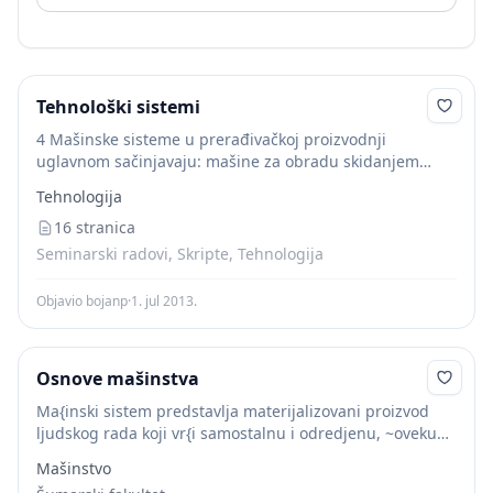
Tehnološki sistemi
4 Mašinske sisteme u prerađivačkoj proizvodnji
uglavnom sačinjavaju: mašine za obradu skidanjem
strugotine, mašine za obradu plastičnom deformacijom,
Tehnologija
mašine i uređaji za livenje, mašine i uređaji za
zavarivanje, mašine za...
16 stranica
Seminarski radovi, Skripte, Tehnologija
Objavio bojanp
·
1. jul 2013.
Osnove mašinstva
Ma{inski sistem predstavlja materijalizovani proizvod
ljudskog rada koji vr{i samostalnu i odredjenu, ~oveku
potrebnu, funkciju. Ma{ina predstavlja deo ma{inskog
Mašinstvo
sistema koji obavlja samostalnu funkciju u njemu.