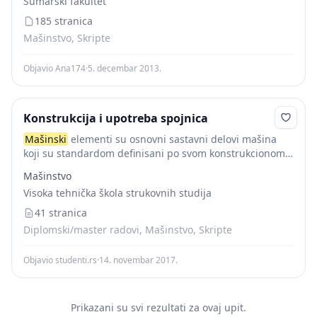
Šumarski fakultet
Primer ma{inskog sistema u...
185 stranica
Mašinstvo, Skripte
Objavio Ana174
·
5. decembar 2013.
Konstrukcija i upotreba spojnica
Mašinski
elementi su osnovni sastavni delovi mašina
koji su standardom definisani po svom konstrukcionom
izgledu, po veličini i vrsti materijala. Uglavnom se
Mašinstvo
serijski proizvode u specijalizovanim fabrikama, pa je
Visoka tehnička škola strukovnih studija
njihovo...
41 stranica
Diplomski/master radovi, Mašinstvo, Skripte
Objavio studenti.rs
·
14. novembar 2017.
Prikazani su svi rezultati za ovaj upit.