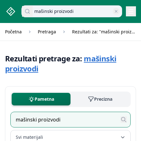
studenti.rs home page
Pretraži dokumente
Navi
Početna
Pretraga
Rezultati za: "mašinski proizvodi"
Rezultati pretrage za:
mašinski
proizvodi
Pametna
Precizna
Svi materijali