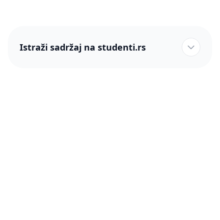
Istraži sadržaj na studenti.rs
studenti.rs naslovnica
Više od 250 hiljada studenata nam je ukazalo poverenje!
studenti.rs
Podrška
O nama
Pomoć
Blog
Kontakt