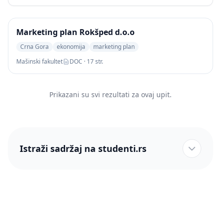
Marketing plan Rokšped d.o.o
Crna Gora
ekonomija
marketing plan
Mašinski fakultet
DOC · 17 str.
Prikazani su svi rezultati za ovaj upit.
Istraži sadržaj na studenti.rs