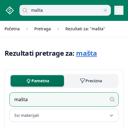
studenti.rs home page
Pretraži dokumente
Navi
Početna
Pretraga
Rezultati za: "mašta"
Rezultati pretrage za:
mašta
Pametna
Precizna
Svi materijali