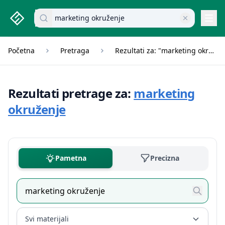
studenti.rs home page
Pretraži dokumente
Navi
Početna
Pretraga
Rezultati za: "marketing okruženje"
Rezultati pretrage za:
marketing
okruženje
Pametna
Precizna
Svi materijali