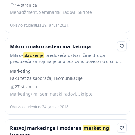
14 stranica
Menadžment, Seminarski radovi, Skripte
Objavio studenti.rs
·
29. januar 2021.
Mikro i makro sistem marketinga
Mikro-
okruženje
preduzeća ustvari čine druga
preduzeća sa kojima je ono poslovno povezano u cilju
ispunjavanja svog osnovnog zadatka. Makro-
okruženje
Marketing
je
okruženje
koje svojim različitim varijablama utiče na
Fakultet za saobraćaj i komunikacije
poslovanje, kako samog...
27 stranica
Marketing/PR, Seminarski radovi, Skripte
Objavio studenti.rs
·
24. januar 2018.
Razvoj marketinga i moderan
marketing