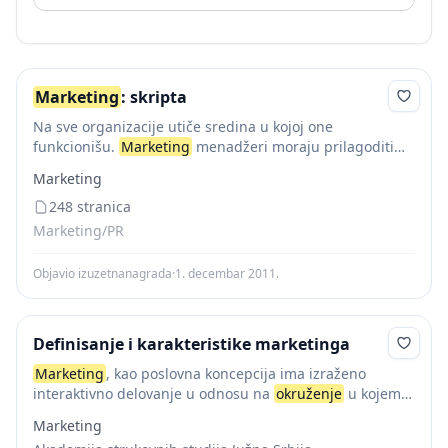
Marketing
: skripta
Na sve organizacije utiče sredina u kojoj one
funkcionišu.
Marketing
menadžeri moraju prilagoditi
marketing
miks kako domaćem, tako i stranom
Marketing
okruženju. U oba slučaja
marketing
okruženje
se
sastoji od nekontrolisanih...
248 stranica
Marketing/PR
Objavio izuzetnanagrada
·
1. decembar 2011.
Definisanje i karakteristike marketinga
Marketing
, kao poslovna koncepcija ima izraženo
interaktivno delovanje u odnosu na
okruženje
u kojem
deluje: 10 Prema karakteru i širini okruženja, moguće je
Marketing
provesti sledeće razgraničenje
marketing
okruženja: 1.