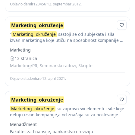
Objavio damir123456
·
12. septembar 2012.
Marketing
okruženje
“
Marketing
okruženje
sastoji se od subjekata i sila
izvan marketinga koje utiču na sposobnost kompanije da
razvije i održi uspješne odnose sa svojim ciljnim
Marketing
kupcima [1] .
Marketing
okruženje
mijenja...
13 stranica
Marketing/PR, Seminarski radovi, Skripte
Objavio studenti.rs
·
12. april 2021.
Marketing
okruženje
Marketing
okruženje
su zapravo svi elementi i sile koje
deluju izvan kompanije,a od značaja su za poslovanje
preduzeća,te za uspežnost kompanije u razvoju odnosa
Menadžment
sa ciljnim potrošačima i kreiranju i...
Fakultet za finansije, bankarstvo i reviziju