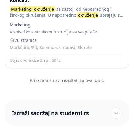
koncept
Marketing
okruženje
se sastoji od neposrednog i
širokog okruženja. U neposredno
okruženje
ubrajaju se
neposredni učesnici uključeni u proizvodnju,
Marketing
distribuciju i promociju ponude. Glavni učesnici su
Visoka škola strukovnih studija za vaspitače
kompanije, dobavljači, distributeri, prodavci...
20 stranica
Marketing/PR, Seminarski radovi, Skripte
Objavio korandza
·
2. april 2015.
Prikazani su svi rezultati za ovaj upit.
Istraži sadržaj na studenti.rs