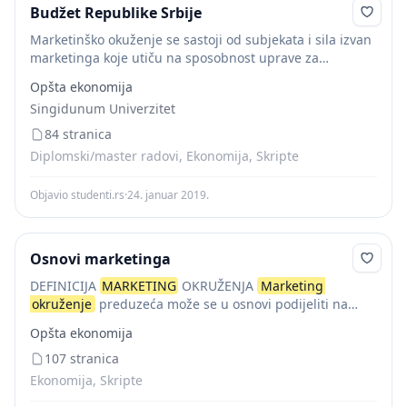
Budžet Republike Srbije
Marketinško okuženje se sastoji od subjekata i sila izvan
marketinga koje utiču na sposobnost uprave za
marketing
da razvije i zadrži uspešne odnose sa svojim
Opšta ekonomija
ciljnim klijentima. Marketinško
okruženje
donosi...
Singidunum Univerzitet
84 stranica
Diplomski/master radovi, Ekonomija, Skripte
Objavio studenti.rs
·
24. januar 2019.
Osnovi marketinga
DEFINICIJA
MARKETING
OKRUŽENJA
Marketing
okruženje
preduzeća može se u osnovi podijeliti na
mikro i makro
okruženje
. Mikro
okruženje
preduzeća
Opšta ekonomija
čine u stvari druga preduzeća sa kojima je ono poslovno
povezano...
107 stranica
Ekonomija, Skripte