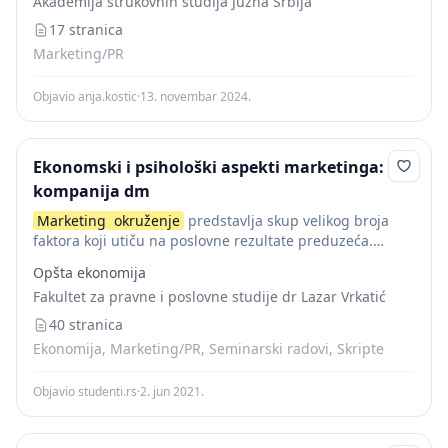
Akademija strukovnih studija Južna Srbija
mikrookruženje...
17 stranica
Marketing/PR
Objavio anja.kostic
·
13. novembar 2024.
Ekonomski i psihološki aspekti marketinga:
kompanija dm
Marketing
okruženje
predstavlja skup velikog broja
faktora koji utiču na poslovne rezultate preduzeća.
Okruženje
karakteriše neizvesnost i složenost odnosa u
Opšta ekonomija
koje stupaju tržišni akteri. Preduzeće pokušava da utiče
Fakultet za pravne i poslovne studije dr Lazar Vrkatić
na
okruženje
,...
40 stranica
Ekonomija, Marketing/PR, Seminarski radovi, Skripte
Objavio studenti.rs
·
2. jun 2021.