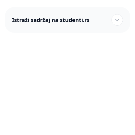
Istraži sadržaj na studenti.rs
studenti.rs naslovnica
Više od 250 hiljada studenata nam je ukazalo poverenje!
studenti.rs
Podrška
O nama
Pomoć
Blog
Kontakt
PRO članstvo (Cene)
Status