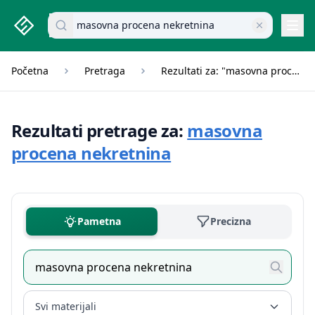
studenti.rs home page
Pretraži dokumente
Navi
Početna
Pretraga
Rezultati za: "masovna procena nekretnina"
Rezultati pretrage za:
masovna
procena nekretnina
Pametna
Precizna
Svi materijali