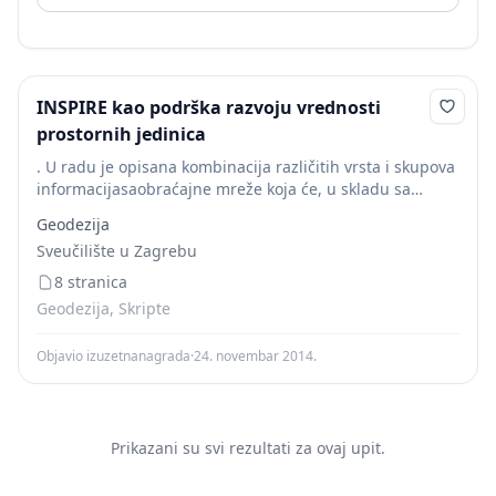
INSPIRE kao podrška razvoju vrednosti
prostornih jedinica
. U radu je opisana kombinacija različitih vrsta i skupova
informacijasaobraćajne mreže koja će, u skladu sa
INSPIRE, biti napravljena u okviru nacionalne
Geodezija
infrastructure prostornih podataka, a koja će se...
Sveučilište u Zagrebu
8 stranica
Geodezija, Skripte
Objavio izuzetnanagrada
·
24. novembar 2014.
Prikazani su svi rezultati za ovaj upit.