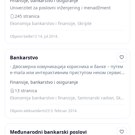
Finansije, bankarstvo i osiguranje
i kontokorentnih odnosa sa bankama u inostranstvu.
Univerzitet za poslovni inženjering i menadžment
Svrha ovih oblika međubankarske...
245 stranica
Ekonomija bankarstvo i finansije, Skripte
Objavio batke12
·
14. jul 2014.
Bankarstvo
- Двосмерна комуникација корисника и банке – путем
e-maila или интерактивним приступом неком сервису.
Ово су такође подаци маркетиншког карактера, али
Finansije, bankarstvo i osiguranje
постоји могућност, уз корисникову идентификацију и
аутентификацију, да му...
13 stranica
Ekonomija bankarstvo i finansije, Seminarski radovi, Skripte
Objavio aleksandarm23
·
3. februar 2014.
Međunarodni bankarski poslovi