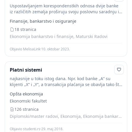
Uspostavljanjem korespondenstkih odnosa dvije banke
iz različitih zemalja proširuju svoju poslovnu saradnju i
na poslove kreditiranja, davanja garancija, razmene
Finansije, bankarstvo i osiguranje
poslovnih informacija, deponovanja i ulaganja sredstava
i slično. Uspostavljanje korespodentskog odnosa...
18 stranica
Ekonomija bankarstvo i finansije, Maturski Radovi
Objavio MelisaLink
·
10. oktobar 2023.
Platni sistemi
najkasnije u toku istog dana. Npr. kod banke „A“ su
klijenti „X“ i „Y“, a transakcija plaćanja se obavlja tako što
komercijalna banka („A“) zadužuje račun dužnika (klijent
Opšta ekonomija
„X“) i...
Ekonomski fakultet
126 stranica
Diplomski/master radovi, Ekonomija, Ekonomija bankarstvo i finansije, Skripte
Objavio studenti.rs
·
29. maj 2018.