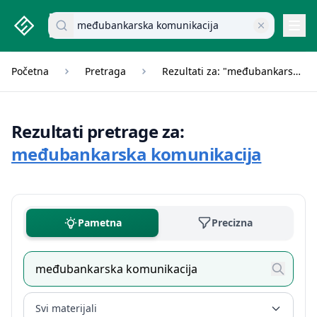
studenti.rs home page
Pretraži dokumente
Navi
Početna
Pretraga
Rezultati za: "međubankarska komunikacija"
Rezultati pretrage za:
međubankarska komunikacija
Pametna
Precizna
Svi materijali