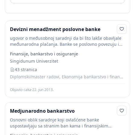
Devizni menadžment poslovne banke
ugovor o međusobnoj saradnji da bi što lakše obavljale
međunarodna plaćanja. Banke se poslovno povezuju i
bolje upoznaju, a samim tim se stvara međusobno
Finansije, bankarstvo i osiguranje
poslovno poverenje. Za banku je izuzetno...
Singidunum Univerzitet
43 stranica
Diplomski/master radovi, Ekonomija bankarstvo i finansije, Skripte
Objavio caka
·
22. jun 2013.
Medjunarodno bankarstvo
Osnovni oblik saradnje koji ovlašćene banke
uspostavljaju sa stranim ban­ kama i finansijskim
institucijama odnosi se na održavanje korespondentskih