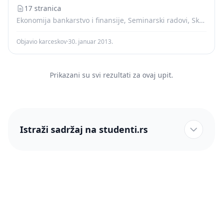
17 stranica
Ekonomija bankarstvo i finansije, Seminarski radovi, Skripte
Objavio karceskov
·
30. januar 2013.
Prikazani su svi rezultati za ovaj upit.
Istraži sadržaj na studenti.rs
studenti.rs naslovnica