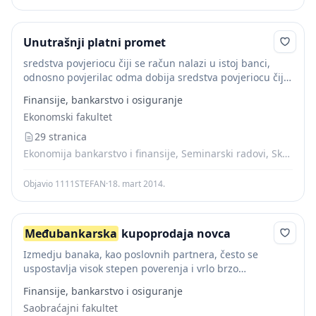
Unutrašnji platni promet
sredstva povjeriocu čiji se račun nalazi u istoj banci,
odnosno povjerilac odma dobija sredstva povjeriocu čiji
se račun nalazi u istoj banci, odnosno povjerilac odma
Finansije, bankarstvo i osiguranje
dobija sredstva na svom računu....
Ekonomski fakultet
29 stranica
Ekonomija bankarstvo i finansije, Seminarski radovi, Skripte
Objavio 1111STEFAN
·
18. mart 2014.
Međubankarska
kupoprodaja novca
Izmedju banaka, kao poslovnih partnera, često se
uspostavlja visok stepen poverenja i vrlo brzo
"prebacivanje" žiralnog novca sa jednog na drugi
Finansije, bankarstvo i osiguranje
poslovni račun. Informatizacija i kompjuterizacija
Saobraćajni fakultet
olakšavaju bankarske poslove i...