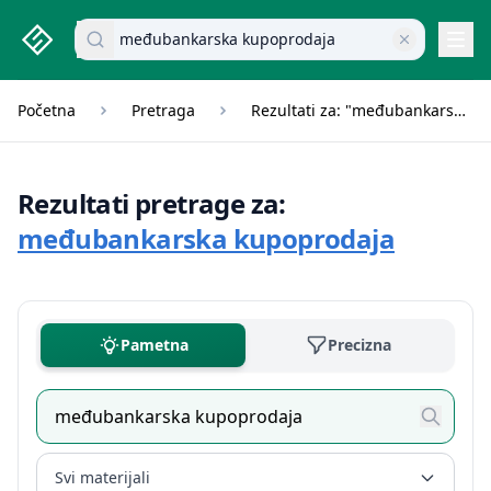
studenti.rs home page
Pretraži dokumente
Navi
Početna
Pretraga
Rezultati za: "međubankarska kupoprodaja"
Rezultati pretrage za:
međubankarska kupoprodaja
Pametna
Precizna
Svi materijali