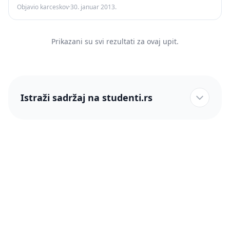
Objavio karceskov
·
30. januar 2013.
Prikazani su svi rezultati za ovaj upit.
Istraži sadržaj na studenti.rs
studenti.rs naslovnica
Više od 250 hiljada studenata nam je ukazalo poverenje!