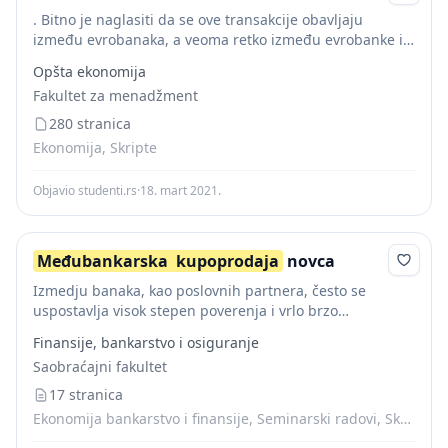
. Bitno je naglasiti da se ove transakcije obavljaju
između evrobanaka, a veoma retko između evrobanke i
domaće banke. Često se koriste usluge brokera koji su u
Opšta ekonomija
stalnom kontaktu sa...
Fakultet za menadžment
280 stranica
Ekonomija, Skripte
Objavio studenti.rs
·
18. mart 2021.
Međubankarska
kupoprodaja
novca
Izmedju banaka, kao poslovnih partnera, često se
uspostavlja visok stepen poverenja i vrlo brzo
"prebacivanje" žiralnog novca sa jednog na drugi
Finansije, bankarstvo i osiguranje
poslovni račun. Informatizacija i kompjuterizacija
Saobraćajni fakultet
olakšavaju bankarske poslove i...
17 stranica
Ekonomija bankarstvo i finansije, Seminarski radovi, Skripte