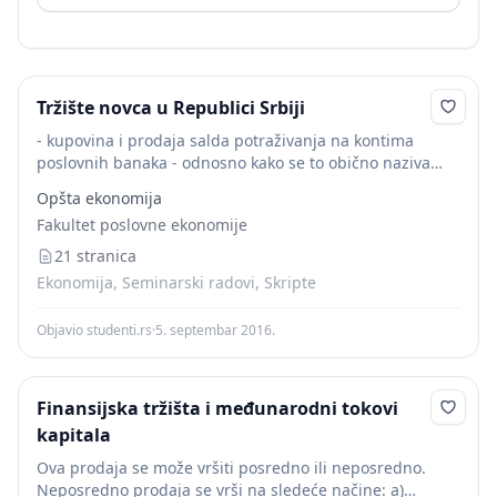
Tržište novca u Republici Srbiji
- kupovina i prodaja salda potraživanja na kontima
poslovnih banaka - odnosno kako se to obično naziva
međubankarska
kupoprodaja
novčanih viškova i -
Opšta ekonomija
kupovina i prodaja hartija tržišta novca od...
Fakultet poslovne ekonomije
21 stranica
Ekonomija, Seminarski radovi, Skripte
Objavio studenti.rs
·
5. septembar 2016.
Finansijska tržišta i međunarodni tokovi
kapitala
Ova prodaja se može vršiti posredno ili neposredno.
Neposredno prodaja se vrši na sledeće načine: a)