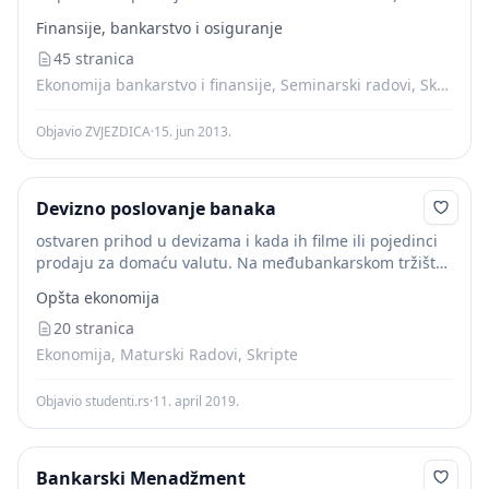
između banaka ovlašćenih za kupoprodaju; b) između
Finansije, bankarstvo i osiguranje
ovlašćenih banaka i rezidenata; c) između ovlašćenih...
45 stranica
Ekonomija bankarstvo i finansije, Seminarski radovi, Skripte
Objavio ZVJEZDICA
·
15. jun 2013.
Devizno poslovanje banaka
ostvaren prihod u devizama i kada ih filme ili pojedinci
prodaju za domaću valutu. Na međubankarskom tržištu
obavljaju se transakcije između poslovnih banaka na
Opšta ekonomija
kome one prodaju višak svojih deviza...
20 stranica
Ekonomija, Maturski Radovi, Skripte
Objavio studenti.rs
·
11. april 2019.
Bankarski Menadžment