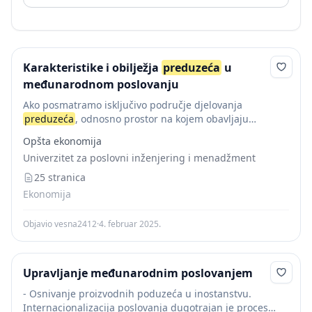
Karakteristike i obilježja
preduzeća
u
međunarodnom poslovanju
Ako posmatramo isključivo područje djelovanja
preduzeća
, odnosno prostor na kojem obavljaju
djelatnost,
preduzeća
se dijele na (Brnjaš, 2010c): -
Opšta ekonomija
Nacionalna – ona koja posluju isključivo na domicilnom
Univerzitet za poslovni inženjering i menadžment
tržištu -
Međunarodna
...
25 stranica
Ekonomija
Objavio vesna2412
·
4. februar 2025.
Upravljanje međunarodnim poslovanjem
- Osnivanje proizvodnih poduzeća u inostanstvu.
Internacionalizacija poslovanja dugotrajan je proces