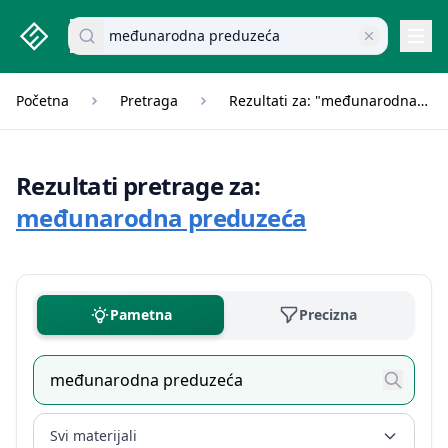
studenti.rs home page
Pretraži dokumente
Navi
Početna
Pretraga
Rezultati za: "međunarodna preduzeća"
Rezultati pretrage za:
međunarodna preduzeća
Pametna
Precizna
Svi materijali