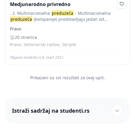
Medjunarodno privredno
. 2. Multinacionalna
preduzeća
- Multinacionalna
preduzeća
(kompanije) predstavljaju jedan od
organizacionih oblika, preko koga se uspostavljaju
Pravo
odnosi medjunarodne razmene dobara i usluga.
Paralelno sa razvojem globalnog tržišta i
20 stranica
pozicioniranja...
Pravo, Seminarski radovi, Skripte
Objavio studenti.rs
·
8. mart 2021.
Prikazani su svi rezultati za ovaj upit.
Istraži sadržaj na studenti.rs