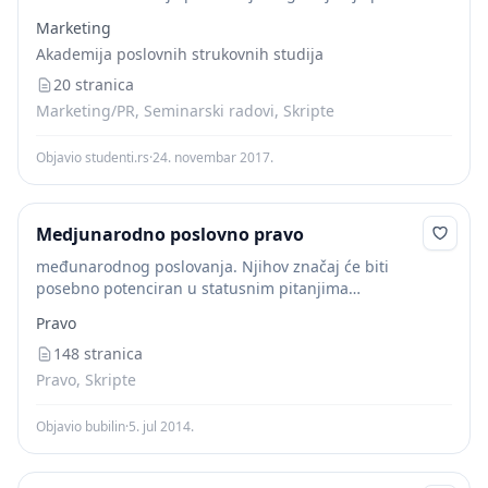
prilikom kojeg kompanije postepeno povećavaju stupanj
Marketing
angažiranosti, odnosno uključenosti u međunarodne
Akademija poslovnih strukovnih studija
poslovne operacije. Kako početak uspostavljanja
kontakata s inozemstvom...
20 stranica
Marketing/PR, Seminarski radovi, Skripte
Objavio studenti.rs
·
24. novembar 2017.
Medjunarodno poslovno pravo
međunarodnog poslovanja. Njihov značaj će biti
posebno potenciran u statusnim pitanjima
organizovanja privrednih subjekata ili povodom
Pravo
izvršavanja određenih javno – pravnih obaveza, drugim
rečima u slučajevima koji ulaze u domen...
148 stranica
Pravo, Skripte
Objavio bubilin
·
5. jul 2014.